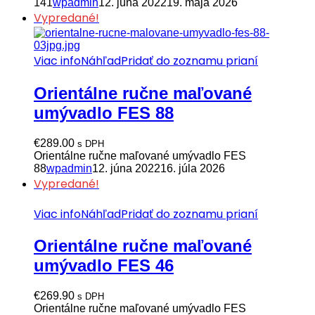
141
wpadmin
12. júna 2022
19. mája 2026
Vypredané!
Viac info
Náhľad
Pridať do zoznamu prianí
Orientálne ručne maľované
umývadlo FES 88
€
289.00
s DPH
Orientálne ručne maľované umývadlo FES
88
wpadmin
12. júna 2022
16. júla 2026
Vypredané!
Viac info
Náhľad
Pridať do zoznamu prianí
Orientálne ručne maľované
umývadlo FES 46
€
269.90
s DPH
Orientálne ručne maľované umývadlo FES