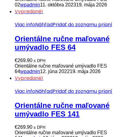
02
wpadmin
11. októbra 2023
19. mája 2026
Vypredané!
Viac info
Náhľad
Pridať do zoznamu prianí
Orientálne ručne maľované
umývadlo FES 64
€
269.90
s DPH
Orientálne ručne maľované umývadlo FES
64
wpadmin
12. júna 2022
19. mája 2026
Vypredané!
Viac info
Náhľad
Pridať do zoznamu prianí
Orientálne ručne maľované
umývadlo FES 141
€
269.90
s DPH
Orientálne ručne maľované umývadlo FES