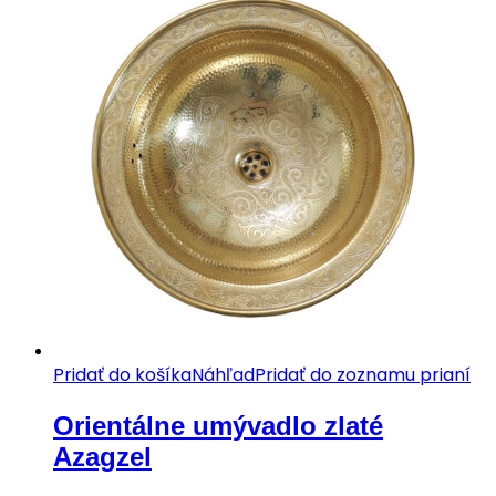
Pridať do košíka
Náhľad
Pridať do zoznamu prianí
Orientálne umývadlo zlaté
Azagzel