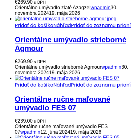
€
269.90
s DPH
Orientálne umývadlo zlaté Azagzel
wpadmin
30.
novembra 2024
19. mája 2026
Pridať do košíka
Náhľad
Pridať do zoznamu prianí
Orientálne umývadlo strieborné
Agmour
€
269.90
s DPH
Orientálne umývadlo strieborné Agmour
wpadmin
30.
novembra 2024
19. mája 2026
Pridať do košíka
Náhľad
Pridať do zoznamu prianí
Orientálne ručne maľované
umývadlo FES 07
€
239.00
s DPH
Orientálne ručne maľované umývadlo FES
07
wpadmin
12. júna 2024
19. mája 2026