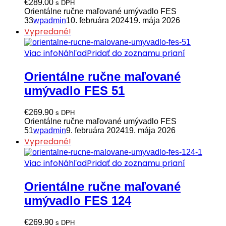
€
289.00
s DPH
Orientálne ručne maľované umývadlo FES
33
wpadmin
10. februára 2024
19. mája 2026
Vypredané!
Viac info
Náhľad
Pridať do zoznamu prianí
Orientálne ručne maľované
umývadlo FES 51
€
269.90
s DPH
Orientálne ručne maľované umývadlo FES
51
wpadmin
9. februára 2024
19. mája 2026
Vypredané!
Viac info
Náhľad
Pridať do zoznamu prianí
Orientálne ručne maľované
umývadlo FES 124
€
269.90
s DPH