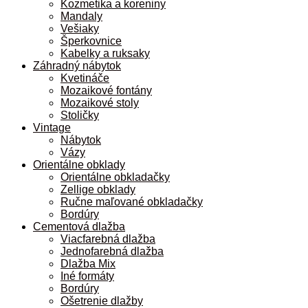
Kozmetika a koreniny
Mandaly
Vešiaky
Šperkovnice
Kabelky a ruksaky
Záhradný nábytok
Kvetináče
Mozaikové fontány
Mozaikové stoly
Stoličky
Vintage
Nábytok
Vázy
Orientálne obklady
Orientálne obkladačky
Zellige obklady
Ručne maľované obkladačky
Bordúry
Cementová dlažba
Viacfarebná dlažba
Jednofarebná dlažba
Dlažba Mix
Iné formáty
Bordúry
Ošetrenie dlažby