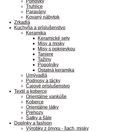
Pohovky
Truhlice
Paravány
Kovaný nábytok
Zrkadlá
Kuchyňa a príslušenstvo
Keramika
Keramické sety
Misy a misky
Misy s pokrievkou
Taniere
Tažíny
Popolníky
Ostatná keramika
Umývadlá
Podnosy a tácky
Čajové príslušenstvo
Textil a koberce
Orientálne vankúše
Koberce
Orientálne látky
Prehozy
Šatky a šále
Doplnky a fashion
Výrobky z ónyxu - šach, misky