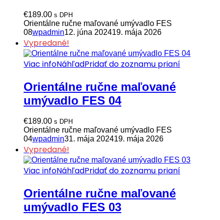
€
189.00
s DPH
Orientálne ručne maľované umývadlo FES
08
wpadmin
12. júna 2024
19. mája 2026
Vypredané!
Viac info
Náhľad
Pridať do zoznamu prianí
Orientálne ručne maľované
umývadlo FES 04
€
189.00
s DPH
Orientálne ručne maľované umývadlo FES
04
wpadmin
31. mája 2024
19. mája 2026
Vypredané!
Viac info
Náhľad
Pridať do zoznamu prianí
Orientálne ručne maľované
umývadlo FES 03