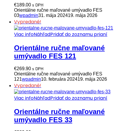
€
189.00
s DPH
Orientálne ručne maľované umývadlo FES
03
wpadmin
31. mája 2024
19. mája 2026
Vypredané!
Viac info
Náhľad
Pridať do zoznamu prianí
Orientálne ručne maľované
umývadlo FES 121
€
269.90
s DPH
Orientálne ručne maľované umývadlo FES
121
wpadmin
10. februára 2024
19. mája 2026
Vypredané!
Viac info
Náhľad
Pridať do zoznamu prianí
Orientálne ručne maľované
umývadlo FES 33