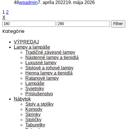
46
wpadmin
7. apríla 2022
19. mája 2026
1
2
X
Minimálna
Maximálna
Filter
cena
cena
Kategórie
VÝPREDAJ
Lampy a lampáše
Tradičné závesné lampy
Nástenné lampy a tienidlá
Luxusné lampy
Stolové a rohové lampy
Henna lampy a tienidlá
Ratanové lampy
Lampáše
Svietniky
Príslušenstvo
Nábytok
Stoly a stolíky
Komody
Skrinky
Stoličky
Taburetky