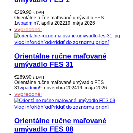
€
269.90
s DPH
Orientálne ručne maľované umývadlo FES
1
wpadmin
7. apríla 2022
19. mája 2026
Vypredané!
Viac info
Náhľad
Pridať do zoznamu prianí
Orientálne ručne maľované
umývadlo FES 31
€
269.90
s DPH
Orientálne ručne maľované umývadlo FES
31
wpadmin
9. novembra 2024
19. mája 2026
Vypredané!
Viac info
Náhľad
Pridať do zoznamu prianí
Orientálne ručne maľované
umývadlo FES 08