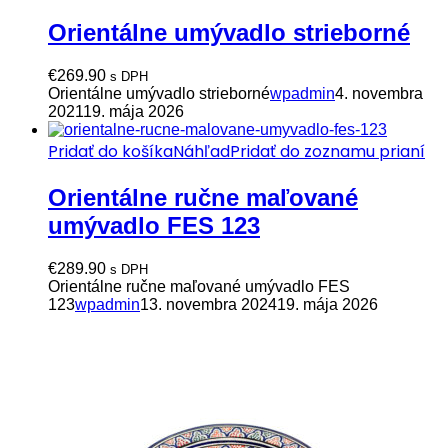
Orientálne umývadlo strieborné
€
269.90
s DPH
Orientálne umývadlo strieborné
wpadmin
4. novembra
2021
19. mája 2026
Pridať do košíka
Náhľad
Pridať do zoznamu prianí
Orientálne ručne maľované
umývadlo FES 123
€
289.90
s DPH
Orientálne ručne maľované umývadlo FES
123
wpadmin
13. novembra 2024
19. mája 2026