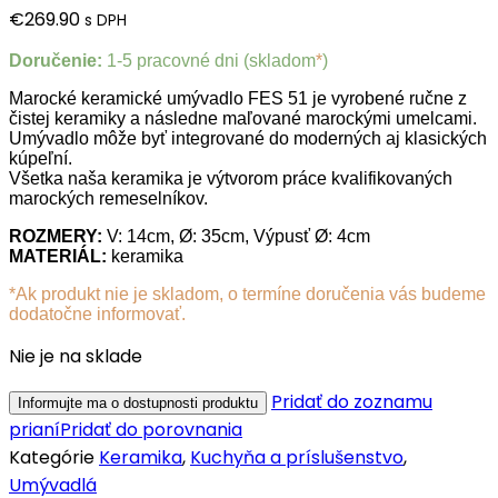
€
269.90
s DPH
Doručenie:
1-5 pracovné dni (skladom
*
)
Marocké keramické umývadlo FES 51 je vyrobené ručne z
čistej keramiky a následne maľované marockými umelcami.
Umývadlo môže byť integrované do moderných aj klasických
kúpeľní.
Všetka naša keramika je výtvorom práce kvalifikovaných
marockých remeselníkov.
ROZMERY:
V: 14cm, Ø: 35cm, Výpusť Ø: 4cm
MATERIÁL:
keramika
*Ak produkt nie je skladom, o termíne doručenia vás budeme
dodatočne informovať.
Nie je na sklade
Pridať do zoznamu
prianí
Pridať do porovnania
Kategórie
Keramika
,
Kuchyňa a príslušenstvo
,
Umývadlá