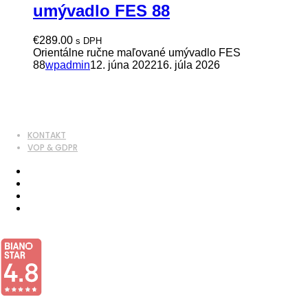
umývadlo FES 88
€
289.00
s DPH
Orientálne ručne maľované umývadlo FES
88
wpadmin
12. júna 2022
16. júla 2026
KONTAKT
VOP & GDPR