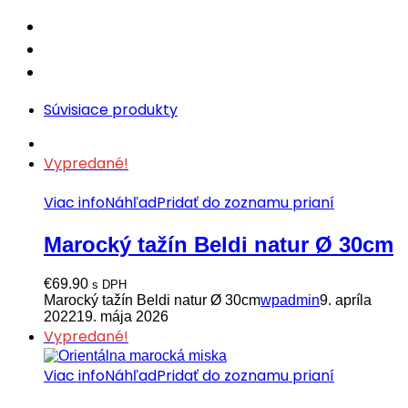
Súvisiace produkty
Vypredané!
Viac info
Náhľad
Pridať do zoznamu prianí
Marocký tažín Beldi natur Ø 30cm
€
69.90
s DPH
Marocký tažín Beldi natur Ø 30cm
wpadmin
9. apríla
2022
19. mája 2026
Vypredané!
Viac info
Náhľad
Pridať do zoznamu prianí