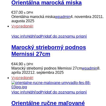
Orientálna marocká miska
€
37.00
s DPH
Orientálna marocká miska
wpadmin
4. novembra 2021
1.
augusta 2025
Vypredané!
Viac info
Náhľad
Pridať do zoznamu prianí
Marocký strieborný podnos
Mernissi 27cm
€
44.90
s DPH
Marocký strieborný podnos Mernissi 27cm
wpadmin
8.
apríla 2022
12. septembra 2025
Vypredané!
Viac info
Náhľad
Pridať do zoznamu prianí
Orientálne ručne maľované