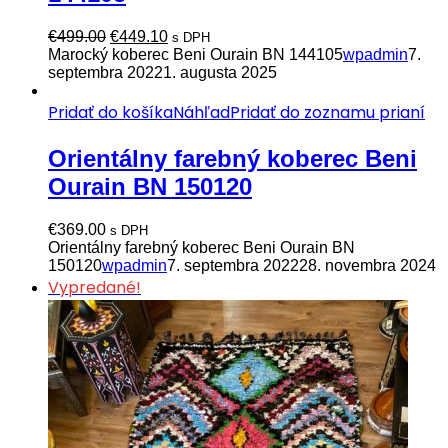
Pôvodná
Aktuálna
€
499.00
€
449.10
s DPH
cena
cena
Marocký koberec Beni Ourain BN 144105
wpadmin
7.
bola:
je:
septembra 2022
1. augusta 2025
€499.00.
€449.10.
Pridať do košíka
Náhľad
Pridať do zoznamu prianí
Orientálny farebný koberec Beni
Ourain BN 150120
€
369.00
s DPH
Orientálny farebný koberec Beni Ourain BN
150120
wpadmin
7. septembra 2022
28. novembra 2024
Vypredané!