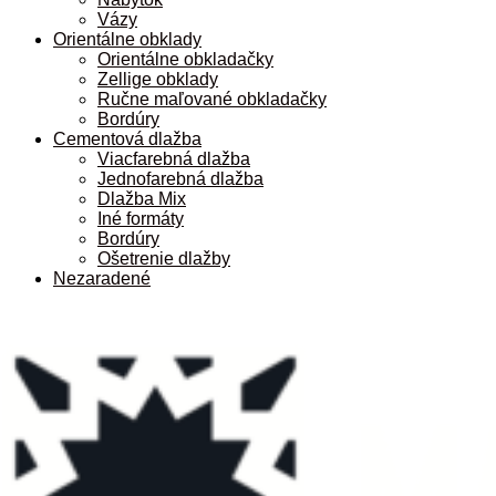
Vázy
Orientálne obklady
Orientálne obkladačky
Zellige obklady
Ručne maľované obkladačky
Bordúry
Cementová dlažba
Viacfarebná dlažba
Jednofarebná dlažba
Dlažba Mix
Iné formáty
Bordúry
Ošetrenie dlažby
Nezaradené