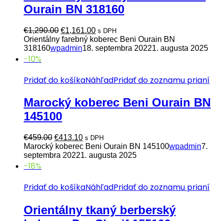
Ourain BN 318160
Pôvodná
Aktuálna
€
1,290.00
€
1,161.00
s DPH
cena
cena
Orientálny farebný koberec Beni Ourain BN
bola:
je:
318160
wpadmin
18. septembra 2022
1. augusta 2025
€1,290.00.
€1,161.00.
-10%
Pridať do košíka
Náhľad
Pridať do zoznamu prianí
Marocký koberec Beni Ourain BN
145100
Pôvodná
Aktuálna
€
459.00
€
413.10
s DPH
cena
cena
Marocký koberec Beni Ourain BN 145100
wpadmin
7.
bola:
je:
septembra 2022
1. augusta 2025
€459.00.
€413.10.
-18%
Pridať do košíka
Náhľad
Pridať do zoznamu prianí
Orientálny tkaný berberský