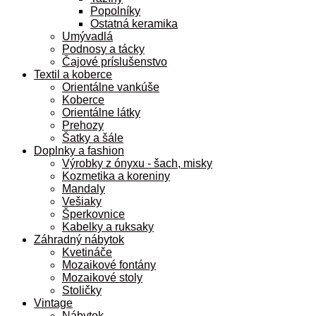
Popolníky
Ostatná keramika
Umývadlá
Podnosy a tácky
Čajové príslušenstvo
Textil a koberce
Orientálne vankúše
Koberce
Orientálne látky
Prehozy
Šatky a šále
Doplnky a fashion
Výrobky z ónyxu - šach, misky
Kozmetika a koreniny
Mandaly
Vešiaky
Šperkovnice
Kabelky a ruksaky
Záhradný nábytok
Kvetináče
Mozaikové fontány
Mozaikové stoly
Stoličky
Vintage
Nábytok