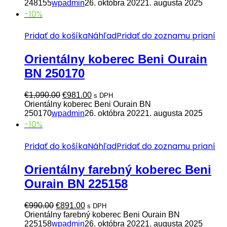
bola:
je:
248155
wpadmin
26. októbra 2022
1. augusta 2025
€990.00.
€891.00.
-10%
Pridať do košíka
Náhľad
Pridať do zoznamu prianí
Orientálny koberec Beni Ourain
BN 250170
Pôvodná
Aktuálna
€
1,090.00
€
981.00
s DPH
cena
cena
Orientálny koberec Beni Ourain BN
bola:
je:
250170
wpadmin
26. októbra 2022
1. augusta 2025
€1,090.00.
€981.00.
-10%
Pridať do košíka
Náhľad
Pridať do zoznamu prianí
Orientálny farebný koberec Beni
Ourain BN 225158
Pôvodná
Aktuálna
€
990.00
€
891.00
s DPH
cena
cena
Orientálny farebný koberec Beni Ourain BN
bola:
je:
225158
wpadmin
26. októbra 2022
1. augusta 2025