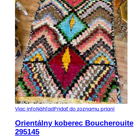
Viac info
Náhľad
Pridať do zoznamu prianí
Orientálny koberec Boucherouite
295145