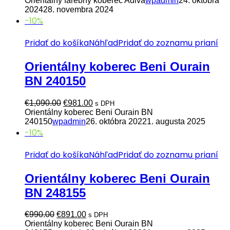
Orientálny farebný koberec Adiva
wpadmin
24. októbra
2024
28. novembra 2024
-10%
Pridať do košíka
Náhľad
Pridať do zoznamu prianí
Orientálny koberec Beni Ourain
BN 240150
Pôvodná
Aktuálna
€
1,090.00
€
981.00
s DPH
cena
cena
Orientálny koberec Beni Ourain BN
bola:
je:
240150
wpadmin
26. októbra 2022
1. augusta 2025
€1,090.00.
€981.00.
-10%
Pridať do košíka
Náhľad
Pridať do zoznamu prianí
Orientálny koberec Beni Ourain
BN 248155
Pôvodná
Aktuálna
€
990.00
€
891.00
s DPH
cena
cena
Orientálny koberec Beni Ourain BN