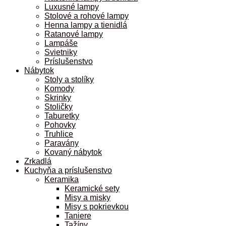
Luxusné lampy
Stolové a rohové lampy
Henna lampy a tienidlá
Ratanové lampy
Lampáše
Svietniky
Príslušenstvo
Nábytok
Stoly a stolíky
Komody
Skrinky
Stoličky
Taburetky
Pohovky
Truhlice
Paravány
Kovaný nábytok
Zrkadlá
Kuchyňa a príslušenstvo
Keramika
Keramické sety
Misy a misky
Misy s pokrievkou
Taniere
Tažíny