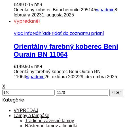
€
499.00
s DPH
Orientálny koberec Boucherouite 295145
wpadmin
8.
februára 2023
1. augusta 2025
Vypredané!
Viac info
Náhľad
Pridať do zoznamu prianí
Orientálny farebný koberec Beni
Ourain BN 11064
€
149.90
s DPH
Orientálny farebný koberec Beni Ourain BN
11064
wpadmin
26. októbra 2022
29. decembra 2025
X
Minimálna
Maximálna
Filter
cena
cena
Kategórie
VÝPREDAJ
Lampy a lampáše
Tradičné závesné lampy
Nástenné lampy a tienidlá