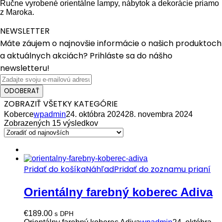
Ručne vyrobené orientálne lampy, nábytok a dekorácie priamo
z Maroka.
NEWSLETTER
Máte záujem o najnovšie informácie o našich produktoch
a aktuálnych akciách? Prihláste sa do nášho
newsletteru!
ODOBERAŤ
ZOBRAZIŤ VŠETKY KATEGÓRIE
Koberce
wpadmin
24. októbra 2024
28. novembra 2024
Zobrazených 15 výsledkov
Pridať do košíka
Náhľad
Pridať do zoznamu prianí
Orientálny farebný koberec Adiva
€
189.00
s DPH