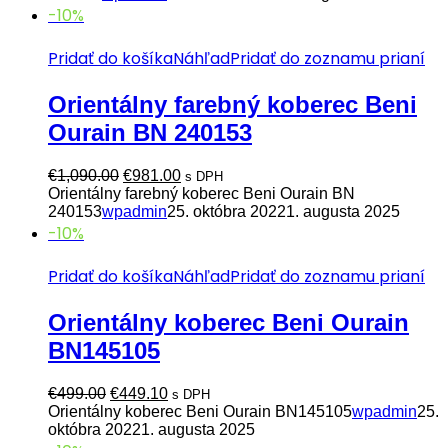
€990.00.
€891.00.
-10%
Pridať do košíka
Náhľad
Pridať do zoznamu prianí
Orientálny farebný koberec Beni
Ourain BN 240153
Pôvodná
Aktuálna
€
1,090.00
€
981.00
s DPH
cena
cena
Orientálny farebný koberec Beni Ourain BN
bola:
je:
240153
wpadmin
25. októbra 2022
1. augusta 2025
€1,090.00.
€981.00.
-10%
Pridať do košíka
Náhľad
Pridať do zoznamu prianí
Orientálny koberec Beni Ourain
BN145105
Pôvodná
Aktuálna
€
499.00
€
449.10
s DPH
cena
cena
Orientálny koberec Beni Ourain BN145105
wpadmin
25.
bola:
je:
októbra 2022
1. augusta 2025
€499.00.
€449.10.