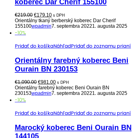
koberec Dar Cherif 155100
Pôvodná
Aktuálna
€
219.00
€
179.10
s DPH
cena
cena
Orientálny tkaný berberský koberec Dar Cherif
bola:
je:
155100
wpadmin
7. septembra 2022
1. augusta 2025
€219.00.
€179.10.
-10%
Pridať do košíka
Náhľad
Pridať do zoznamu prianí
Orientálny farebný koberec Beni
Ourain BN 230153
Pôvodná
Aktuálna
€
1,090.00
€
981.00
s DPH
cena
cena
Orientálny farebný koberec Beni Ourain BN
bola:
je:
230153
wpadmin
7. septembra 2022
1. augusta 2025
€1,090.00.
€981.00.
-10%
Pridať do košíka
Náhľad
Pridať do zoznamu prianí
Marocký koberec Beni Ourain BN
144105