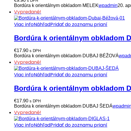
€
9.90
s DPH
Bordúra k orientálnym obkladom MELEK
wpadmin
20. ap
Vypredané!
Viac info
Náhľad
Pridať do zoznamu prianí
Bordúra k orientálnym obkladom
€
17.90
s DPH
Bordúra k orientálnym obkladom DUBAJ BÉŽOVÁ
wpad
Vypredané!
Viac info
Náhľad
Pridať do zoznamu prianí
Bordúra k orientálnym obkladom
€
17.90
s DPH
Bordúra k orientálnym obkladom DUBAJ ŠEDÁ
wpadmi
Vypredané!
Viac info
Náhľad
Pridať do zoznamu prianí