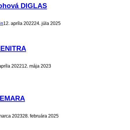
rohová DIGLAS
in
12. apríla 2022
24. júla 2025
KENITRA
apríla 2022
12. mája 2023
 TEMARA
marca 2023
28. februára 2025