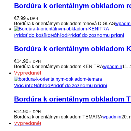
Bordúra k orientálnym obkladom 
€
7.99
s DPH
Bordúra k orientálnym obkladom rohová DIGLAS
wpadm
Pridať do košíka
Náhľad
Pridať do zoznamu prianí
Bordúra k orientálnym obkladom 
€
14.90
s DPH
Bordúra k orientálnym obkladom KENITRA
wpadmin
11. 
Vypredané!
Viac info
Náhľad
Pridať do zoznamu prianí
Bordúra k orientálnym obkladom
€
14.90
s DPH
Bordúra k orientálnym obkladom TEMARA
wpadmin
20. 
Vypredané!