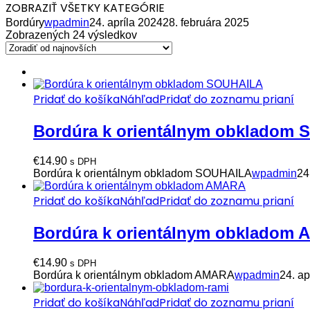
ZOBRAZIŤ VŠETKY KATEGÓRIE
Bordúry
wpadmin
24. apríla 2024
28. februára 2025
Zobrazených 24 výsledkov
Pridať do košíka
Náhľad
Pridať do zoznamu prianí
Bordúra k orientálnym obkladom
€
14.90
s DPH
Bordúra k orientálnym obkladom SOUHAILA
wpadmin
24
Pridať do košíka
Náhľad
Pridať do zoznamu prianí
Bordúra k orientálnym obkladom
€
14.90
s DPH
Bordúra k orientálnym obkladom AMARA
wpadmin
24. ap
Pridať do košíka
Náhľad
Pridať do zoznamu prianí