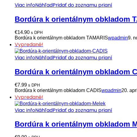
Viac info
Náhľad
Pridať do zoznamu prianí
Bordúra k orientálnym obkladom
€
14.90
s DPH
Bordúra k orientálnym obkladom TAMARIS
wpadmin
9. 
Vypredané!
Viac info
Náhľad
Pridať do zoznamu prianí
Bordúra k orientálnym obkladom 
€
7.99
s DPH
Bordúra k orientálnym obkladom CADIS
wpadmin
20. apr
Vypredané!
Viac info
Náhľad
Pridať do zoznamu prianí
Bordúra k orientálnym obkladom