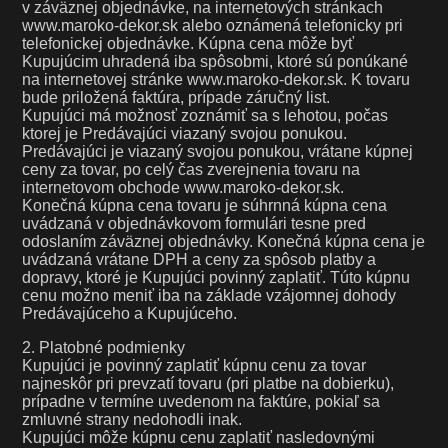
v záväznej objednávke, na internetových stránkach
www.maroko-dekor.sk alebo oznámená telefonicky pri
telefonickej objednávke. Kúpna cena môže byť
Kupujúcim uhradená iba spôsobmi, ktoré sú ponúkané
na internetovej stránke www.maroko-dekor.sk. K tovaru
bude priložená faktúra, prípade záručný list.
Kupujúci má možnosť zoznámiť sa s lehotou, počas
ktorej je Predávajúci viazaný svojou ponukou.
Predávajúci je viazaný svojou ponukou, vrátane kúpnej
ceny za tovar, po celý čas zverejnenia tovaru na
internetovom obchode www.maroko-dekor.sk.
Konečná kúpna cena tovaru je súhrnná kúpna cena
uvádzaná v objednávkovom formulári tesne pred
odoslaním záväznej objednávky. Konečná kúpna cena je
uvádzaná vrátane DPH a ceny za spôsob platby a
dopravy, ktoré je Kupujúci povinný zaplatiť. Túto kúpnu
cenu možno meniť iba na základe vzájomnej dohody
Predávajúceho a Kupujúceho.
2. Platobné podmienky
Kupujúci je povinný zaplatiť kúpnu cenu za tovar
najneskôr pri prevzatí tovaru (pri platbe na dobierku),
prípadne v termíne uvedenom na faktúre, pokiaľ sa
zmluvné strany nedohodli inak.
Kupujúci môže kúpnu cenu zaplatiť nasledovnými