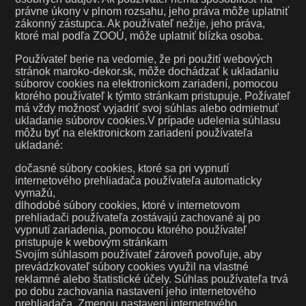
právne úkony v plnom rozsahu, jeho práva môže uplatniť
zákonný zástupca. Ak používateľ nežije, jeho práva,
ktoré mal podľa ZOOÚ, môže uplatniť blízka osoba.
Používateľ berie na vedomie, že pri použití webových
stránok maroko-dekor.sk, môže dochádzať k ukladaniu
súborov cookies na elektronickom zariadení, pomocou
ktorého používateľ k týmto stránkam pristupuje. Požívateľ
má vždy možnosť vyjadriť svoj súhlas alebo odmietnuť
ukladanie súborov cookies.V prípade udelenia súhlasu
môžu byť na elektronickom zariadení používateľa
ukladané:
dočasné súbory cookies, ktoré sa pri vypnutí
internetového prehliadača používateľa automaticky
vymažú,
dlhodobé súbory cookies, ktoré v internetovom
prehliadači používateľa zostávajú zachované aj po
vypnutí zariadenia, pomocou ktorého používateľ
pristupuje k webovým stránkam
Svojím súhlasom používateľ zároveň povoľuje, aby
prevádzkovateľ súbory cookies využil na vlastné
reklamné alebo štatistické účely. Súhlas používateľa trvá
po dobu zachovania nastavení jeho internetového
prehliadača. Zmenou nastavení internetového