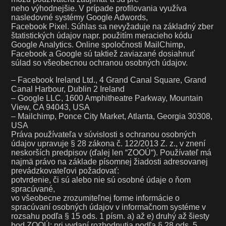
neho výhodnejšie. V prípade profilovania využíva
nasledovné systémy Google Adwords,
Facebook Pixel. Súhlas sa nevyžaduje na základný zber
štatistických údajov napr. použitím meracieho kódu
Google Analytics. Online spoločnosti MailChimp,
Facebook a Google sú taktiež zaviazané dosiahnuť
súlad so všeobecnou ochranou osobných údajov.
– Facebook Ireland Ltd., 4 Grand Canal Square, Grand
Canal Harbour, Dublin 2 Ireland
– Google LLC, 1600 Amphitheatre Parkway, Mountain
View, CA 94043, USA
– Mailchimp, Ponce City Market, Atlanta, Georgia 30308,
USA
Práva používateľa v súvislosti s ochranou osobných
údajov upravuje § 28 zákona č. 122/2013 Z. z., v znení
neskorších predpisov (ďalej len “ZOOÚ“). Používateľ má
najmä právo na základe písomnej žiadosti adresovanej
prevádzkovateľovi požadovať:
potvrdenie, či sú alebo nie sú osobné údaje o ňom
spracúvané,
vo všeobecne zrozumiteľnej forme informácie o
spracúvaní osobných údajov v informačnom systéme v
rozsahu podľa § 15 ods. 1 písm. a) až e) druhý až šiesty
bod ZOOÚ; pri vydaní rozhodnutia podľa § 28 ods. 5