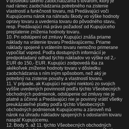
v dôsledku takého zaobchádzania s tovarom, ktorý je
nad rámec zaobchádzania potrebného na zistenie
vlastností a funkčnosti tovaru, má Predávajúci voči
Kupujúcemu nárok na náhradu škody vo výške hodnoty
opravy tovaru a uvedenia tovaru do pôvodného stavu,
resp. Predávajúci má právo požadosť od Kupujúceho
preplatenie zníženia hodnoty tovaru.
10. Pri odstúpení od zmluvy Kupujúci znáša priame
náklady na vrátenie tovaru Predávajúcemu. Priame
náklady spojené s vrátením tovaru nemožno primerane
vypočítať vopred. Podľa dostupných informácií je
predpokladaný odhad týchto nákladov vo výške od 2,-
EUR do 150,- EUR. Kupujúci zodpovedá iba za
akékoľvek zníženie hodnoty tovaru v dôsledku
zaobchádzania s ním iným spôsobom, než aký je
potrebný na zistenie povahy a vlastností tovaru.
11. V prípade, ak Kupujúci nesplní niektorú zo svojich
vyššie uvedených povinností podľa týchto Všeobecných
obchodných podmienok, odstúpenie od zmluvy nie je
platné a účinné a Predávajúci nie je povinný vrátiť všetky
preukázateľné platby podľa týchto Všeobecných
obchodných podmienok Kupujúcemu a zároveň má
nárok na úhradu nákladov spojených s odoslaním tovaru
naspäť Kupujúcemu.
12. Body 5. až 11. týchto Všeobecných obchodných