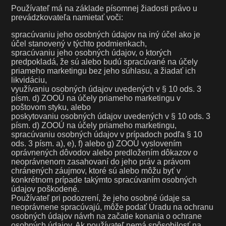
Používateľ má na základe písomnej žiadosti právo u
prevádzkovateľa namietať voči:
spracúvaniu jeho osobných údajov na iný účel ako je
účel stanovený v týchto podmienkach,
spracúvaniu jeho osobných údajov, o ktorých
predpokladá, že sú alebo budú spracúvané na účely
priameho marketingu bez jeho súhlasu, a žiadať ich
likvidáciu,
využívaniu osobných údajov uvedených v § 10 ods. 3
písm. d) ZOOÚ na účely priameho marketingu v
poštovom styku, alebo
poskytovaniu osobných údajov uvedených v § 10 ods. 3
písm. d) ZOOÚ na účely priameho marketingu,
spracúvaniu osobných údajov v prípadoch podľa § 10
ods. 3 písm. a), e), f) alebo g) ZOOÚ vyslovením
oprávnených dôvodov alebo predložením dôkazov o
neoprávnenom zasahovaní do jeho práv a právom
chránených záujmov, ktoré sú alebo môžu byť v
konkrétnom prípade takýmto spracúvaním osobných
údajov poškodené.
Používateľ pri podozrení, že jeho osobné údaje sa
neoprávnene spracúvajú, môže podať Úradu na ochranu
osobných údajov návrh na začatie konania o ochrane
osobných údajov. Ak používateľ nemá spôsobilosť na