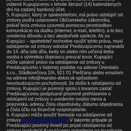
vrátené Kupujúcemu v lehote štrnásť (14) kalendárnych
dní na zadaný bankový účet.
5. Kupujúci, ktorý je spotrebiteľom, má právo odstúpiť od
zmluvy podľa ustanovení Občianskeho zákonníka,
pokiaľ bola zmluva uzavretá pomocou prostriedkov
komunikácie na diaľku (internet, e-mail, telefón), a to bez
uvedenia dôvodu a bez akejkoľvek sankcie. Ak sa
Kupujúci – spotrebiteľ rozhodne využiť tohto práva, musí
odstúpenie od zmluvy odoslať Predávajúcemu najneskôr
do 14. dňa odo dňa, kedy on alebo ním určená tretia
osoba s výnimkou dopravcu prevzal tovar. Kupujúci
môže uplatniť právo na odstúpenie od zmluvy u
Predávajúceho v listinnej podobe na adrese Orientalis
s.r.o., Sládkovičova 2/A, 921 01 Piešťany alebo emailom
na adrese info@maroko-dekor.sk spôsobom
nevzbudzujúcim pochybnosti, že došlo k odstúpeniu od
zmluvy. Kupujúci je povinný spolu s tovarom zaslať
Predávajúcemu podpísané písomné prehlásenie o
odstúpení od zmluvy s uvedením svojho mena a
priezviska, adresy, čísla objednávky, dátumu objednania
a čísla účtu na finančné vysporiadanie.
6. Kupujúci môže použiť formulár na odstúpenie od
zmluvy
(je možné stiahnuť tu)
. V takomto prípade je
Predávajúci povinný ihneď po prijatí odstúpenia od
zmluvy poskytnúť Kupujúcemu potvrdenie na trvanlivom