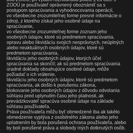
ZOOÚ je používateľ oprávnený oboznámiť sa s
postupom spracúvania a vyhodnocovania operácií,
vo všeobecne zrozumiteľnej forme presné informácie o
zdroji, z ktorého získal jeho osobné údaje na
spracúvanie,
vo všeobecne zrozumiteľnej forme zoznam jeho
osobných údajov, ktoré sú predmetom spracúvania,
opravu alebo likvidáciu svojich nesprávnych, neúplných
alebo neaktuálnych osobných údajov, ktoré sú
predmetom spracúvania,
likvidáciu jeho osobných údajov, ktorých účel
spracúvania sa skončil; ak sú predmetom spracúvania
úradné doklady obsahujúce osobné údaje, môže
požiadať o ich vrátenie,
likvidáciu jeho osobných údajov, ktoré sú predmetom
spracúvania, ak došlo k porušeniu zákona,
blokovanie jeho osobných údajov z dôvodu odvolania
súhlasu pred uplynutím času jeho platnosti, ak
prevádzkovateľ spracúva osobné údaje na základe
súhlasu používateľa.
Práva používateľa môžu byť obmedzené iba ak takéto
obmedzenie vyplýva z osobitného zákona alebo jeho
uplatnením by bola porušená ochrana používateľa, alebo
by boli porušené práva a slobody iných dotknutých osôb.