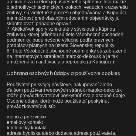
archivuje za účelom jej úspešného splnenia. Informácie
o jednotlivých technických krokoch, vedúcich k uzavretiu
zmluvy, sú viditeľné z procesu objednávania a Kupujúci
má možnosť pred vlastným odoslaním objednávky ju
skontrolovať, prípadne opraviť.
7. Akékoľvek spory vzniknuté v súvislosti s kúpnou
zmluvou, ktorej prílohou sú tieto Všeobecné obchodné
podmienky, budú riešené výlučne podľa právnych
predpisov platných na území Slovenskej republiky.
8. Tieto Všeobecné obchodné podmienky sú zobrazené
na internetových stránkach maroko-dekor.sk a je tak
umožnená ich archivácia a reprodukcia Kupujúcim.
Ochrana osobných údajov a používanie cookies
Používateľ pri svojej návšteve, nakupovaní alebo
ďalšom používaní webových stránok maroko-dekor.sk
môže prevádzkovateľovi poskytnúť svoje osobné údaje.
Osobné údaje, ktoré môže používateľ poskytnúť
prevádzkovateľovi, sú:
meno a priezvisko
emailový kontakt
telefonický kontakt
adresa bydliska alebo dodacia adresa používateľa.