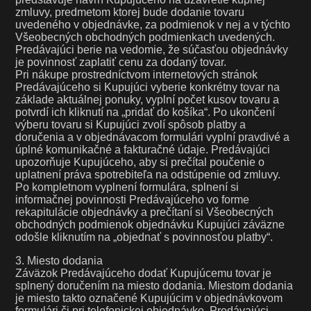
zmluvy, predmetom ktorej bude dodanie tovaru
uvedeného v objednávke, za podmienok v nej a v týchto
Všeobecných obchodných podmienkach uvedených.
Predávajúci berie na vedomie, že súčasťou objednávky
je povinnosť zaplatiť cenu za dodaný tovar.
Pri nákupe prostredníctvom internetových stránok
Predávajúceho si Kupujúci vyberie konkrétny tovar na
základe aktuálnej ponuky, vyplní počet kusov tovaru a
potvrdí ich kliknutí na „pridať do košíka“. Po ukončení
výberu tovaru si Kupujúci zvolí spôsob platby a
doručenia a v objednávacom formulári vyplní pravdivé a
úplné komunikačné a fakturačné údaje. Predávajúci
upozorňuje Kupujúceho, aby si prečítal poučenie o
uplatnení práva spotrebiteľa na odstúpenie od zmluvy.
Po kompletnom vyplnení formulára, splnení si
informačnej povinnosti Predávajúceho vo forme
rekapitulácie objednávky a prečítaní si Všeobecných
obchodných podmienok objednávku Kupujúci záväzne
odošle kliknutím na „objednať s povinnosťou platby“.
3. Miesto dodania
Záväzok Predávajúceho dodať Kupujúcemu tovar je
splnený doručením na miesto dodania. Miestom dodania
je miesto takto označené Kupujúcim v objednávkovom
formulári či pri telefonickej objednávke. Predávajúci