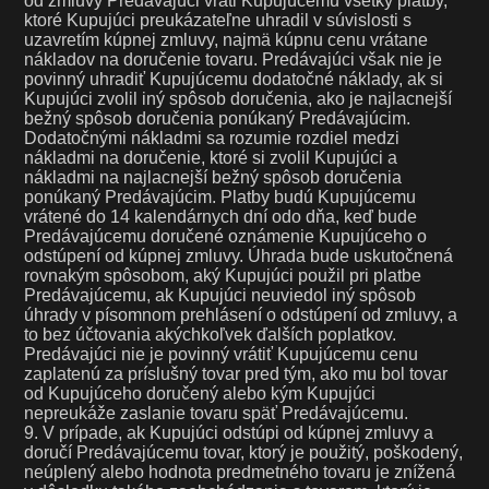
od zmluvy Predávajúci vráti Kupujúcemu všetky platby,
ktoré Kupujúci preukázateľne uhradil v súvislosti s
uzavretím kúpnej zmluvy, najmä kúpnu cenu vrátane
nákladov na doručenie tovaru. Predávajúci však nie je
povinný uhradiť Kupujúcemu dodatočné náklady, ak si
Kupujúci zvolil iný spôsob doručenia, ako je najlacnejší
bežný spôsob doručenia ponúkaný Predávajúcim.
Dodatočnými nákladmi sa rozumie rozdiel medzi
nákladmi na doručenie, ktoré si zvolil Kupujúci a
nákladmi na najlacnejší bežný spôsob doručenia
ponúkaný Predávajúcim. Platby budú Kupujúcemu
vrátené do 14 kalendárnych dní odo dňa, keď bude
Predávajúcemu doručené oznámenie Kupujúceho o
odstúpení od kúpnej zmluvy. Úhrada bude uskutočnená
rovnakým spôsobom, aký Kupujúci použil pri platbe
Predávajúcemu, ak Kupujúci neuviedol iný spôsob
úhrady v písomnom prehlásení o odstúpení od zmluvy, a
to bez účtovania akýchkoľvek ďalších poplatkov.
Predávajúci nie je povinný vrátiť Kupujúcemu cenu
zaplatenú za príslušný tovar pred tým, ako mu bol tovar
od Kupujúceho doručený alebo kým Kupujúci
nepreukáže zaslanie tovaru späť Predávajúcemu.
9. V prípade, ak Kupujúci odstúpi od kúpnej zmluvy a
doručí Predávajúcemu tovar, ktorý je použitý, poškodený,
neúplený alebo hodnota predmetného tovaru je znížená