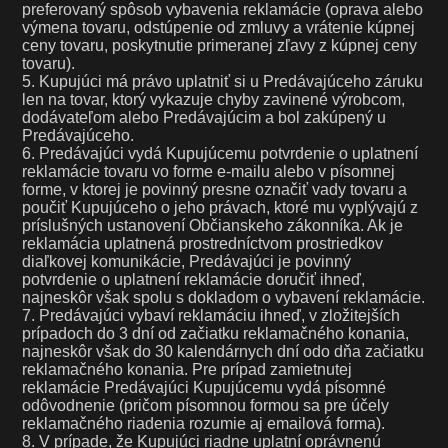
preferovaný spôsob vybavenia reklamácie (oprava alebo
výmena tovaru, odstúpenie od zmluvy a vrátenie kúpnej
ceny tovaru, poskytnutie primeranej zľavy z kúpnej ceny
tovaru).
5. Kupujúci má právo uplatniť si u Predávajúceho záruku
len na tovar, ktorý vykazuje chyby zavinené výrobcom,
dodávateľom alebo Predávajúcim a bol zakúpený u
Predávajúceho.
6. Predávajúci vydá Kupujúcemu potvrdenie o uplatnení
reklamácie tovaru vo forme e-mailu alebo v písomnej
forme, v ktorej je povinný presne označiť vady tovaru a
poučiť Kupujúceho o jeho právach, ktoré mu vyplývajú z
príslušných ustanovení Občianskeho zákonníka. Ak je
reklamácia uplatnená prostredníctvom prostriedkov
diaľkovej komunikácie, Predávajúci je povinný
potvrdenie o uplatnení reklamácie doručiť ihneď,
najneskôr však spolu s dokladom o vybavení reklamácie.
7. Predávajúci vybaví reklamáciu ihneď, v zložitejších
prípadoch do 3 dní od začiatku reklamačného konania,
najneskôr však do 30 kalendárnych dní odo dňa začiatku
reklamačného konania. Pre prípad zamietnutej
reklamácie Predávajúci Kupujúcemu vydá písomné
odôvodnenie (pričom písomnou formou sa pre účely
reklamačného riadenia rozumie aj emailová forma).
8. V prípade, že Kupujúci riadne uplatní oprávnenú