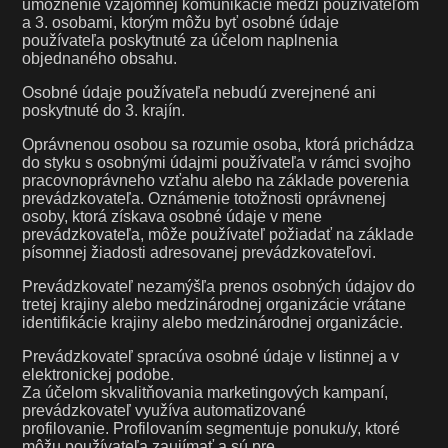
umožnenie vzájomnej komunikácie medzi používateľom
a 3. osobami, ktorým môžu byť osobné údaje
používateľa poskytnuté za účelom naplnenia
objednaného obsahu.
Osobné údaje používateľa nebudú zverejnené ani
poskytnuté do 3. krajín.
Oprávnenou osobou sa rozumie osoba, ktorá prichádza
do styku s osobnými údajmi používateľa v rámci svojho
pracovnoprávneho vzťahu alebo na základe poverenia
prevádzkovateľa. Oznámenie totožnosti oprávnenej
osoby, ktorá získava osobné údaje v mene
prevádzkovateľa, môže používateľ požiadať na základe
písomnej žiadosti adresovanej prevádzkovateľovi.
Prevádzkovateľ nezamýšľa prenos osobných údajov do
tretej krajiny alebo medzinárodnej organizácie vrátane
identifikácie krajiny alebo medzinárodnej organizácie.
Prevádzkovateľ spracúva osobné údaje v listinnej a v
elektronickej podobe.
Za účelom skvalitňovania marketingových kampaní,
prevádzkovateľ využíva automatizované
profilovanie. Profilovaním segmentuje ponuku/y, ktoré
môžu používateľa zaujímať a sú pre