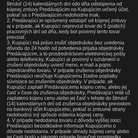
štrnásť (14) kalendárnych dní odo dňa odstúpenia od
kúpnej zmluvy Predávajúcim na Kupujúcim určený účet,
pokiaľ sa s Predávajúcim nedohodne inak.
2. Predávajúci je oprávnený odstúpiť od kúpnej zmluvy
aj v prípade, ak Kupujúci neprevzal tovar do 5 (piatich)
pracovných dní od dňa, kedy bol povinný tento tovar
prevziať.
3. Kupujúci má právo zrušiť objednávku bez uvedenia
dôvodu do 24 hodín od potvrdenia prijatia objednávky
Predávajúcim, a to prostredníctvom elektronickej pošty
alebo telefonicky. Kupujúci je povinný v oznámení o
zrušení objednávky uviesť meno, e-mail a popis
objednaného tovaru. V prípade zrušenia objednávky
Predávajúci neúčtuje Kupujúcemu žiadne poplatky
súvisiace so zrušením objednávky. V prípade, ak
Kupujúci zaplatil Predávajúcemu kúpnu cenu, alebo jej
časť v čase do zrušenia objednávky, Predávajúci vráti už
zaplatenú kúpnu cenu alebo jej časť v lehote do štrnásť
(14) kalendárnych dní od zrušenia objednávky prevodom
na bankový účet Kupujúceho, pokiaľ si zmluvné strany
nedohodnú iný spôsob vrátenia kúpnej ceny.
4. V prípade nedodania tovaru z dôvodu vyššej moci
Predávajúci bezodkladne informuje Kupujúceho o
dôvode nedodania. V prípade úhrady kúpnej ceny alebo
jej časti budú v takomto prípade finančné prostriedky