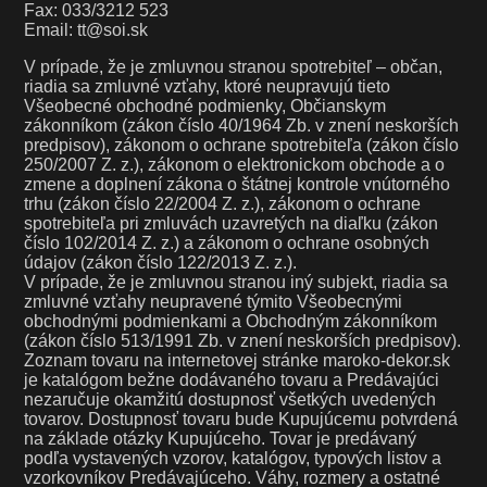
Fax: 033/3212 523
Email: tt@soi.sk
V prípade, že je zmluvnou stranou spotrebiteľ – občan,
riadia sa zmluvné vzťahy, ktoré neupravujú tieto
Všeobecné obchodné podmienky, Občianskym
zákonníkom (zákon číslo 40/1964 Zb. v znení neskorších
predpisov), zákonom o ochrane spotrebiteľa (zákon číslo
250/2007 Z. z.), zákonom o elektronickom obchode a o
zmene a doplnení zákona o štátnej kontrole vnútorného
trhu (zákon číslo 22/2004 Z. z.), zákonom o ochrane
spotrebiteľa pri zmluvách uzavretých na diaľku (zákon
číslo 102/2014 Z. z.) a zákonom o ochrane osobných
údajov (zákon číslo 122/2013 Z. z.).
V prípade, že je zmluvnou stranou iný subjekt, riadia sa
zmluvné vzťahy neupravené týmito Všeobecnými
obchodnými podmienkami a Obchodným zákonníkom
(zákon číslo 513/1991 Zb. v znení neskorších predpisov).
Zoznam tovaru na internetovej stránke maroko-dekor.sk
je katalógom bežne dodávaného tovaru a Predávajúci
nezaručuje okamžitú dostupnosť všetkých uvedených
tovarov. Dostupnosť tovaru bude Kupujúcemu potvrdená
na základe otázky Kupujúceho. Tovar je predávaný
podľa vystavených vzorov, katalógov, typových listov a
vzorkovníkov Predávajúceho. Váhy, rozmery a ostatné