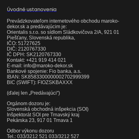
Úvodné ustanovenia
Prevádzkovateľom internetového obchodu maroko-
dekor.sk a predávajúcim je:
Orientalis s.r.o. so sídlom Sládkovičova 2/A, 921 01
Piešťany, Slovenská republika,
IČO: 51727625
DIČ: 2120767330
IČ DPH: SK2120767330
Kontakt: +421 919 414 021
E-mail: info@maroko-dekor.sk
Bankové spojenie: Fio banka, a.s.
IBAN: SK8583300000002702999399
BIC (SWIFT): FIOZSKBAXXX
(ďalej len „Predávajúci“)
Orgánom dozoru je:
Slovenská obchodná inšpekcia (SOI)
Inšpektorát SOI pre Trnavský kraj
Pekárska 23, 917 01 Trnava 1
Odbor výkonu dozoru
Tel.: 033/3212 521 033/3212 527