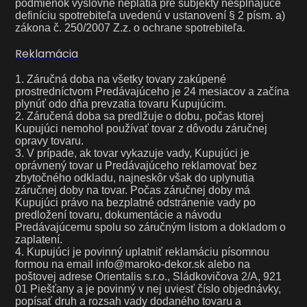
podmienok výslovne neplatia pre subjekty nespĺňajúce
definíciu spotrebiteľa uvedenú v ustanovení § 2 písm. a)
zákona č. 250/2007 Z.z. o ochrane spotrebiteľa.
Reklamácia
1. Záručná doba na všetky tovary zakúpené
prostredníctvom Predávajúceho je 24 mesiacov a začína
plynúť odo dňa prevzatia tovaru Kupujúcim.
2. Záručená doba sa predlžuje o dobu, počas ktorej
Kupujúci nemohol používať tovar z dôvodu záručnej
opravy tovaru.
3. V prípade, ak tovar vykazuje vady, Kupujúci je
oprávnený tovar u Predávajúceho reklamovať bez
zbytočného odkladu, najneskôr však do uplynutia
záručnej doby na tovar. Počas záručnej doby má
Kupujúci právo na bezplatné odstránenie vady po
predložení tovaru, dokumentácie a návodu
Predávajúcemu spolu so záručným listom a dokladom o
zaplatení.
4. Kupujúci je povinný uplatniť reklamáciu písomnou
formou na email info@maroko-dekor.sk alebo na
poštovej adrese Orientalis s.r.o., Sládkovičova 2/A, 921
01 Piešťany a je povinný v nej uviesť číslo objednávky,
popísať druh a rozsah vady dodaného tovaru a