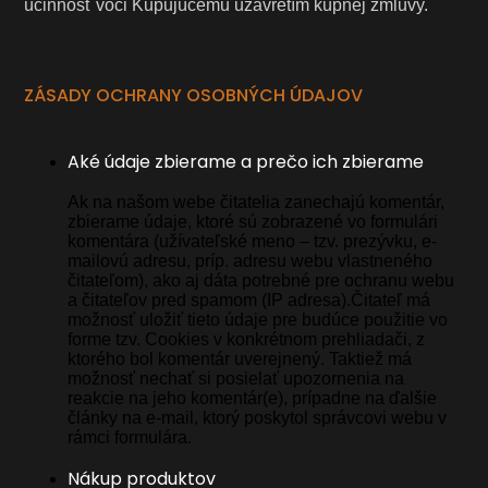
účinnosť voči Kupujúcemu uzavretím kúpnej zmluvy.
ZÁSADY OCHRANY OSOBNÝCH ÚDAJOV
Aké údaje zbierame a prečo ich zbierame
Ak na našom webe čitatelia zanechajú komentár,
zbierame údaje, ktoré sú zobrazené vo formulári
komentára (užívateľské meno – tzv. prezývku, e-
mailovú adresu, príp. adresu webu vlastneného
čitateľom), ako aj dáta potrebné pre ochranu webu
a čitateľov pred spamom (IP adresa).Čitateľ má
možnosť uložiť tieto údaje pre budúce použitie vo
forme tzv. Cookies v konkrétnom prehliadači, z
ktorého bol komentár uverejnený. Taktiež má
možnosť nechať si posielať upozornenia na
reakcie na jeho komentár(e), prípadne na ďalšie
články na e-mail, ktorý poskytol správcovi webu v
rámci formulára.
Nákup produktov