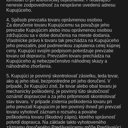
nenesie zodpovednosť za nesprávne uvedenú adresu
Kupujúceho.
4. Spôsob prevzatia tovaru oprávnenou osobou
Za doručenie tovaru Kupujúcemu sa považuje jeho
prevzatie Kupujúcim alebo inou oprávnenou osobou
zdržujúcou sa v dobe doručenia na mieste dodania.
Vlastnícke právo k tovaru tak prechádza na Kupujúceho
jeho prevzatím, pod podmienkou zaplatenia celej kúpnej
ceny. Kupujúci svojím podpisom potvrdzuje prevzatie
tovaru od dopravcu. Prevzatím tovaru prechádza na
Kupujúceho aj nebezpečenstvo náhodnej skazy a
náhodného zhoršenia.
5. Kupujúci je povinný skontrolovať zásielku, teda tovar,
ako aj jeho obal, bezprostredne pri jeho doručení. V
prípade, že Kupujúci zistí, že tovar alebo obal tovaru je
mechanicky poškodený, je povinný túto skutočnosť
oznámiť dopravcovi a za jeho prítomnosti skontrolovať
stav tovaru. V prípade zistenia poškodenia tovaru pri
jeho prevzatí Kupujúcim je ten povinný ihneď pri prevzatí
tovaru vyhotoviť záznam o rozsahu a povahe
poškodenia tovaru (škodový zápis), ktorého správnosť
potvrdí dopravca. Na základe takto vyhotoveného
záznamu doručeného Predávajúcemu môže Predávajúci