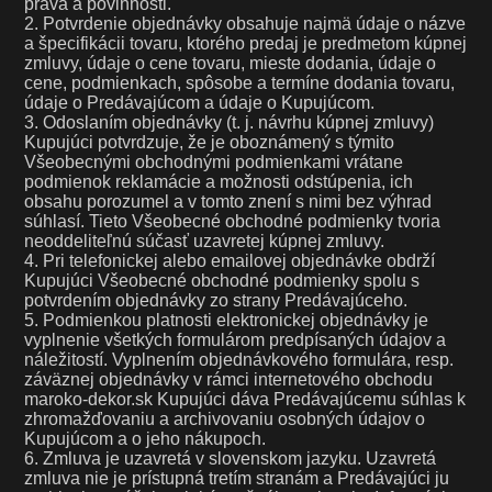
práva a povinnosti.
2. Potvrdenie objednávky obsahuje najmä údaje o názve
a špecifikácii tovaru, ktorého predaj je predmetom kúpnej
zmluvy, údaje o cene tovaru, mieste dodania, údaje o
cene, podmienkach, spôsobe a termíne dodania tovaru,
údaje o Predávajúcom a údaje o Kupujúcom.
3. Odoslaním objednávky (t. j. návrhu kúpnej zmluvy)
Kupujúci potvrdzuje, že je oboznámený s týmito
Všeobecnými obchodnými podmienkami vrátane
podmienok reklamácie a možnosti odstúpenia, ich
obsahu porozumel a v tomto znení s nimi bez výhrad
súhlasí. Tieto Všeobecné obchodné podmienky tvoria
neoddeliteľnú súčasť uzavretej kúpnej zmluvy.
4. Pri telefonickej alebo emailovej objednávke obdrží
Kupujúci Všeobecné obchodné podmienky spolu s
potvrdením objednávky zo strany Predávajúceho.
5. Podmienkou platnosti elektronickej objednávky je
vyplnenie všetkých formulárom predpísaných údajov a
náležitostí. Vyplnením objednávkového formulára, resp.
záväznej objednávky v rámci internetového obchodu
maroko-dekor.sk Kupujúci dáva Predávajúcemu súhlas k
zhromažďovaniu a archivovaniu osobných údajov o
Kupujúcom a o jeho nákupoch.
6. Zmluva je uzavretá v slovenskom jazyku. Uzavretá
zmluva nie je prístupná tretím stranám a Predávajúci ju