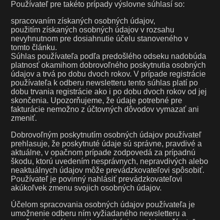
Používateľ pre takéto prípady výslovne súhlasí so:
spracovaním získaných osobných údajov,
použitím získaných osobných údajov v rozsahu
nevyhnutnom pre dosiahnutie účelu stanoveného v
tomto článku.
Súhlas používateľa podľa predošlého odseku nadobúda
platnosť okamihom dobrovoľného poskytnutia osobných
údajov a trvá po dobu dvoch rokov. V prípade registrácie
používateľa k odberu newsletteru tento súhlas platí po
dobu trvania registrácie ako i po dobu dvoch rokov od jej
skončenia. Upozorňujeme, že údaje potrebné pre
fakturácie nemožno z účtovných dôvodov vymazať ani
zmeniť.
Dobrovoľným poskytnutím osobných údajov používateľ
prehlasuje, že poskytnuté údaje sú správne, pravdivé a
aktuálne, v opačnom prípade zodpovedá za prípadnú
škodu, ktorú uvedením nesprávnych, nepravdivých alebo
neaktuálnych údajov môže prevádzkovateľovi spôsobiť.
Používateľ je povinný nahlásiť prevádzkovateľovi
akúkoľvek zmenu svojich osobných údajov.
Účelom spracovania osobných údajov používateľa je
umožnenie odberu ním vyžiadaného newsletteru a