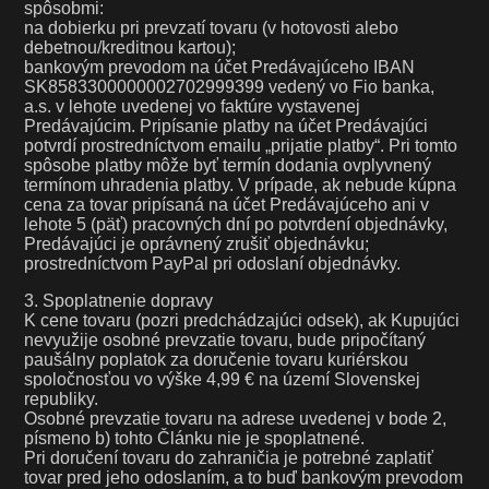
spôsobmi:
na dobierku pri prevzatí tovaru (v hotovosti alebo
debetnou/kreditnou kartou);
bankovým prevodom na účet Predávajúceho IBAN
SK8583300000002702999399 vedený vo Fio banka,
a.s. v lehote uvedenej vo faktúre vystavenej
Predávajúcim. Pripísanie platby na účet Predávajúci
potvrdí prostredníctvom emailu „prijatie platby“. Pri tomto
spôsobe platby môže byť termín dodania ovplyvnený
termínom uhradenia platby. V prípade, ak nebude kúpna
cena za tovar pripísaná na účet Predávajúceho ani v
lehote 5 (päť) pracovných dní po potvrdení objednávky,
Predávajúci je oprávnený zrušiť objednávku;
prostredníctvom PayPal pri odoslaní objednávky.
3. Spoplatnenie dopravy
K cene tovaru (pozri predchádzajúci odsek), ak Kupujúci
nevyužije osobné prevzatie tovaru, bude pripočítaný
paušálny poplatok za doručenie tovaru kuriérskou
spoločnosťou vo výške 4,99 € na území Slovenskej
republiky.
Osobné prevzatie tovaru na adrese uvedenej v bode 2,
písmeno b) tohto Článku nie je spoplatnené.
Pri doručení tovaru do zahraničia je potrebné zaplatiť
tovar pred jeho odoslaním, a to buď bankovým prevodom