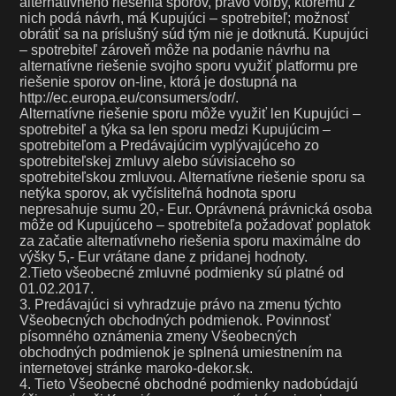
alternatívneho riešenia sporov, právo voľby, ktorému z
nich podá návrh, má Kupujúci – spotrebiteľ; možnosť
obrátiť sa na príslušný súd tým nie je dotknutá. Kupujúci
– spotrebiteľ zároveň môže na podanie návrhu na
alternatívne riešenie svojho sporu využiť platformu pre
riešenie sporov on-line, ktorá je dostupná na
http://ec.europa.eu/consumers/odr/.
Alternatívne riešenie sporu môže využiť len Kupujúci –
spotrebiteľ a týka sa len sporu medzi Kupujúcim –
spotrebiteľom a Predávajúcim vyplývajúceho zo
spotrebiteľskej zmluvy alebo súvisiaceho so
spotrebiteľskou zmluvou. Alternatívne riešenie sporu sa
netýka sporov, ak vyčísliteľná hodnota sporu
nepresahuje sumu 20,- Eur. Oprávnená právnická osoba
môže od Kupujúceho – spotrebiteľa požadovať poplatok
za začatie alternatívneho riešenia sporu maximálne do
výšky 5,- Eur vrátane dane z pridanej hodnoty.
2.Tieto všeobecné zmluvné podmienky sú platné od
01.02.2017.
3. Predávajúci si vyhradzuje právo na zmenu týchto
Všeobecných obchodných podmienok. Povinnosť
písomného oznámenia zmeny Všeobecných
obchodných podmienok je splnená umiestnením na
internetovej stránke maroko-dekor.sk.
4. Tieto Všeobecné obchodné podmienky nadobúdajú