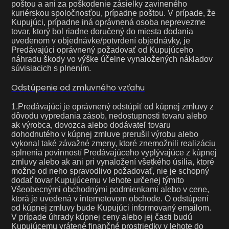
poštou a ani za poškodenie zásielky zavineného
kuriérskou spoločnosťou, prípadne poštou. V prípade, že
Kupujúci, prípadne iná oprávnená osoba neprevezme
tovar, ktorý bol riadne doručený do miesta dodania
uvedenom v objednávke/potvrdení objednávky, je
Predávajúci oprávnený požadovať od Kupujúceho
náhradu škody vo výške účelne vynaložených nákladov
súvisiacich s plnením.
Odstúpenie od zmluvného vzťahu
1.Predávajúci je oprávnený odstúpiť od kúpnej zmluvy z
dôvodu vypredania zásob, nedostupnosti tovaru alebo
ak výrobca, dovozca alebo dodávateľ tovaru
dohodnutého v kúpnej zmluve prerušil výrobu alebo
vykonal také závažné zmeny, ktoré znemožnili realizáciu
splnenia povinností Predávajúceho vyplývajúce z kúpnej
zmluvy alebo ak ani pri vynaložení všetkého úsilia, ktoré
možno od neho spravodlivo požadovať, nie je schopný
dodať tovar Kupujúcemu v lehote určenej týmito
Všeobecnými obchodnými podmienkami alebo v cene,
ktorá je uvedená v internetovom obchode. O odstúpení
od kúpnej zmluvy bude Kupujúci informovaný emailom.
V prípade úhrady kúpnej ceny alebo jej časti budú
Kupujúcemu vrátené finančné prostriedky v lehote do