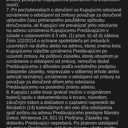
nosiči.
7. Pri pochybnostiach o doručení sa Kupujúcim odoslané
oznámenie o odstúpení od zmluvy považuje za doručené
uplynutím času primeraného použitému spôsobu
doručovania, ak Kupujúci vie preukázať jeho odoslanie
na adresu oznámenú Kupujúcemu Predávajúcim v
súlade s ustanovením § 3 ods. (1) písm. b) až d) zákona
číslo 102/2014 o ochrane spotrebiteľa pri zmluvách
uzavretých na diaľku alebo na adresu, ktorej zmena bola
Kupujúcemu náležite oznámená Predávajúcim po
uzavretí zmluvy. Ak poštovú zásielku, ktorej obsahom je
oznámenie o odstúpení od zmluvy, nemožno dodať
Predávajúcemu z dôvodov podľa osobitného predpisu
(odopretie zásielky, neprevzatie v odbernej lehote alebo
adresát neznámy), oznámenie o odstúpení od zmluvy sa
považuje za doručené dňom jeho odoslania
Predávajúcemu na poslednú známu adresu.
8. Kupujúci zašle tovar (pokiaľ možno v originálnom
balení) spolu s dokumentáciou k tovaru, návodom,
záručným listom a dokladom o zaplatení najneskôr do
štrnástich (14) kalendárnych dní odo dňa odstúpenia
späť poštou na adresu Predávajúceho predajne Maroko
Dekor, Winterova 24, 921 01 Piešťany. Zásielky na
dobierku Predávajúci nepreberá. Po platnom odstúpení