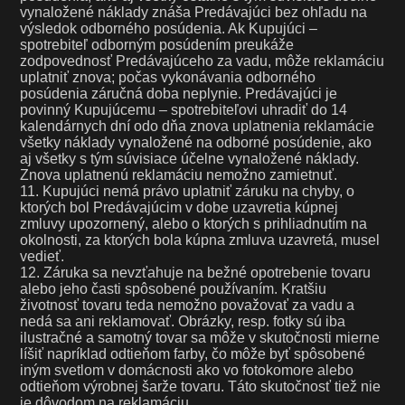
vynaložené náklady znáša Predávajúci bez ohľadu na
výsledok odborného posúdenia. Ak Kupujúci –
spotrebiteľ odborným posúdením preukáže
zodpovednosť Predávajúceho za vadu, môže reklamáciu
uplatniť znova; počas vykonávania odborného
posúdenia záručná doba neplynie. Predávajúci je
povinný Kupujúcemu – spotrebiteľovi uhradiť do 14
kalendárnych dní odo dňa znova uplatnenia reklamácie
všetky náklady vynaložené na odborné posúdenie, ako
aj všetky s tým súvisiace účelne vynaložené náklady.
Znova uplatnenú reklamáciu nemožno zamietnuť.
11. Kupujúci nemá právo uplatniť záruku na chyby, o
ktorých bol Predávajúcim v dobe uzavretia kúpnej
zmluvy upozornený, alebo o ktorých s prihliadnutím na
okolnosti, za ktorých bola kúpna zmluva uzavretá, musel
vedieť.
12. Záruka sa nevzťahuje na bežné opotrebenie tovaru
alebo jeho časti spôsobené používaním. Kratšiu
životnosť tovaru teda nemožno považovať za vadu a
nedá sa ani reklamovať. Obrázky, resp. fotky sú iba
ilustračné a samotný tovar sa môže v skutočnosti mierne
líšiť napríklad odtieňom farby, čo môže byť spôsobené
iným svetlom v domácnosti ako vo fotokomore alebo
odtieňom výrobnej šarže tovaru. Táto skutočnosť tiež nie
je dôvodom na reklamáciu.