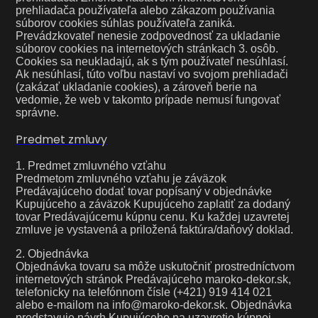
prehliadača používateľa alebo zákazom používania
súborov cookies súhlas používateľa zaniká.
Prevádzkovateľ nenesie zodpovednosť za ukladanie
súborov cookies na internetových stránkach 3. osôb.
Cookies sa neukladajú, ak s tým používateľ nesúhlasí.
Ak nesúhlasí, túto voľbu nastaví vo svojom prehliadači
(zakázať ukladanie cookies), a zároveň berie na
vedomie, že web v takomto prípade nemusí fungovať
správne.
Predmet zmluvy
1. Predmet zmluvného vzťahu
Predmetom zmluvného vzťahu je záväzok
Predávajúceho dodať tovar popísaný v objednávke
Kupujúceho a záväzok Kupujúceho zaplatiť za dodaný
tovar Predávajúcemu kúpnu cenu. Ku každej uzavretej
zmluve je vystavená a priložená faktúra/daňový doklad.
2. Objednávka
Objednávka tovaru sa môže uskutočniť prostredníctvom
internetových stránok Predávajúceho maroko-dekor.sk,
telefonicky na telefónnom čísle (+421) 919 414 021
alebo e-mailom na info@maroko-dekor.sk. Objednávka
predstavuje návrh Kupujúceho na uzavretie kúpnej