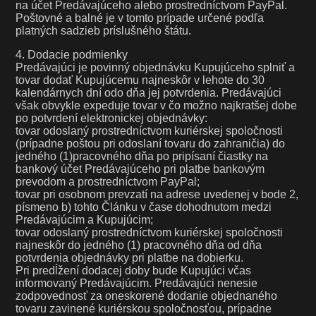
na účet Predávajúceho alebo prostredníctvom PayPal.
Poštovné a balné je v tomto prípade určené podľa
platných sadzieb príslušného štátu.
4. Dodacie podmienky
Predávajúci je povinný objednávku Kupujúceho splniť a
tovar dodať Kupujúcemu najneskôr v lehote do 30
kalendárnych dní odo dňa jej potvrdenia. Predávajúci
však obvykle expeduje tovar v čo možno najkratšej dobe
po potvrdení elektronickej objednávky:
tovar odoslaný prostredníctvom kuriérskej spoločnosti
(prípadne poštou pri odoslaní tovaru do zahraničia) do
jedného (1)pracovného dňa po pripísaní čiastky na
bankový účet Predávajúceho pri platbe bankovým
prevodom a prostredníctvom PayPal;
tovar pri osobnom prevzatí na adrese uvedenej v bode 2,
písmeno b) tohto Článku v čase dohodnutom medzi
Predávajúcim a Kupujúcim;
tovar odoslaný prostredníctvom kuriérskej spoločnosti
najneskôr do jedného (1) pracovného dňa od dňa
potvrdenia objednávky pri platbe na dobierku.
Pri predĺžení dodacej doby bude Kupujúci včas
informovaný Predávajúcim. Predávajúci nenesie
zodpovednosť za oneskorené dodanie objednaného
tovaru zavinené kuriérskou spoločnosťou, prípadne