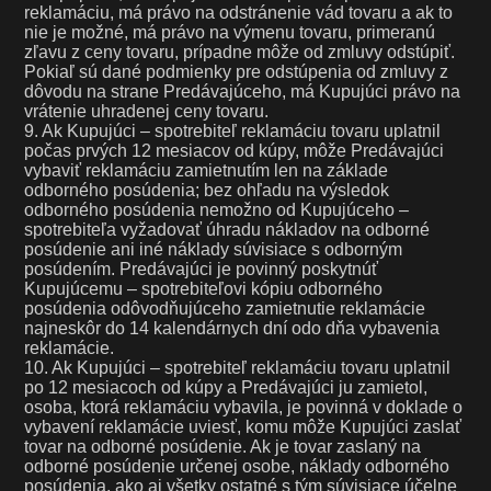
reklamáciu, má právo na odstránenie vád tovaru a ak to
nie je možné, má právo na výmenu tovaru, primeranú
zľavu z ceny tovaru, prípadne môže od zmluvy odstúpiť.
Pokiaľ sú dané podmienky pre odstúpenia od zmluvy z
dôvodu na strane Predávajúceho, má Kupujúci právo na
vrátenie uhradenej ceny tovaru.
9. Ak Kupujúci – spotrebiteľ reklamáciu tovaru uplatnil
počas prvých 12 mesiacov od kúpy, môže Predávajúci
vybaviť reklamáciu zamietnutím len na základe
odborného posúdenia; bez ohľadu na výsledok
odborného posúdenia nemožno od Kupujúceho –
spotrebiteľa vyžadovať úhradu nákladov na odborné
posúdenie ani iné náklady súvisiace s odborným
posúdením. Predávajúci je povinný poskytnúť
Kupujúcemu – spotrebiteľovi kópiu odborného
posúdenia odôvodňujúceho zamietnutie reklamácie
najneskôr do 14 kalendárnych dní odo dňa vybavenia
reklamácie.
10. Ak Kupujúci – spotrebiteľ reklamáciu tovaru uplatnil
po 12 mesiacoch od kúpy a Predávajúci ju zamietol,
osoba, ktorá reklamáciu vybavila, je povinná v doklade o
vybavení reklamácie uviesť, komu môže Kupujúci zaslať
tovar na odborné posúdenie. Ak je tovar zaslaný na
odborné posúdenie určenej osobe, náklady odborného
posúdenia, ako aj všetky ostatné s tým súvisiace účelne