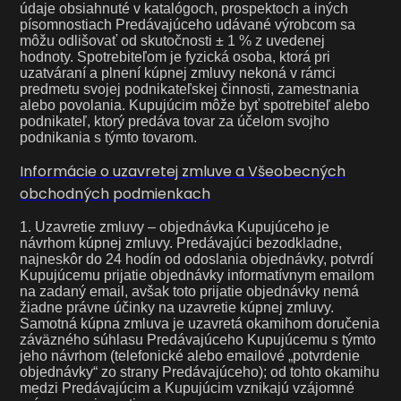
údaje obsiahnuté v katalógoch, prospektoch a iných
písomnostiach Predávajúceho udávané výrobcom sa
môžu odlišovať od skutočnosti ± 1 % z uvedenej
hodnoty. Spotrebiteľom je fyzická osoba, ktorá pri
uzatváraní a plnení kúpnej zmluvy nekoná v rámci
predmetu svojej podnikateľskej činnosti, zamestnania
alebo povolania. Kupujúcim môže byť spotrebiteľ alebo
podnikateľ, ktorý predáva tovar za účelom svojho
podnikania s týmto tovarom.
Informácie o uzavretej zmluve a Všeobecných
obchodných podmienkach
1. Uzavretie zmluvy – objednávka Kupujúceho je
návrhom kúpnej zmluvy. Predávajúci bezodkladne,
najneskôr do 24 hodín od odoslania objednávky, potvrdí
Kupujúcemu prijatie objednávky informatívnym emailom
na zadaný email, avšak toto prijatie objednávky nemá
žiadne právne účinky na uzavretie kúpnej zmluvy.
Samotná kúpna zmluva je uzavretá okamihom doručenia
záväzného súhlasu Predávajúceho Kupujúcemu s týmto
jeho návrhom (telefonické alebo emailové „potvrdenie
objednávky“ zo strany Predávajúceho); od tohto okamihu
medzi Predávajúcim a Kupujúcim vznikajú vzájomné