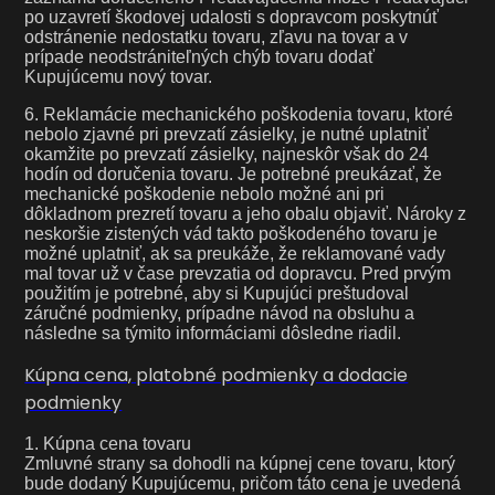
po uzavretí škodovej udalosti s dopravcom poskytnúť
odstránenie nedostatku tovaru, zľavu na tovar a v
prípade neodstrániteľných chýb tovaru dodať
Kupujúcemu nový tovar.
6. Reklamácie mechanického poškodenia tovaru, ktoré
nebolo zjavné pri prevzatí zásielky, je nutné uplatniť
okamžite po prevzatí zásielky, najneskôr však do 24
hodín od doručenia tovaru. Je potrebné preukázať, že
mechanické poškodenie nebolo možné ani pri
dôkladnom prezretí tovaru a jeho obalu objaviť. Nároky z
neskoršie zistených vád takto poškodeného tovaru je
možné uplatniť, ak sa preukáže, že reklamované vady
mal tovar už v čase prevzatia od dopravcu. Pred prvým
použitím je potrebné, aby si Kupujúci preštudoval
záručné podmienky, prípadne návod na obsluhu a
následne sa týmito informáciami dôsledne riadil.
Kúpna cena, platobné podmienky a dodacie
podmienky
1. Kúpna cena tovaru
Zmluvné strany sa dohodli na kúpnej cene tovaru, ktorý
bude dodaný Kupujúcemu, pričom táto cena je uvedená