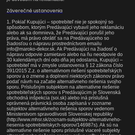
Záverečné ustanovenia
1. Pokiaľ Kupujúci – spotrebiteľ nie je spokojný so
spôsobom, ktorým Predávajúci vybavil jeho reklamáciu
alebo ak sa domnieva, že Predávajúci porušil jeho
práva, má právo obrátiť sa na Predávajúceho so
žiadosťou o nápravu prostredníctvom emailu
info@maroko-dekor.sk. Ak Predávajúci na žiadosť o
nápravu odpovie zamietavo alebo na ňu neodpovie do
30 kalendárnych dní odo dňa jej odoslania, Kupujúci –
spotrebiteľ má v zmysle ustanovenia § 12 zákona číslo
391/2015 Z.z. o alternatívnom riešení spotrebiteľských
sporov a o zmene a doplnení niektorých zákonov právo
podať návrh na začatie alternatívneho riešenia svojho
sporu. Príslušným subjektom na alternatívne riešenie
spotrebiteľských sporov s Predávajúcim je Slovenská
obchodná inšpekcia (soi.sk) alebo iná príslušná
oprávnená právnická osoba zapísaná v zozname
subjektov alternatívneho riešenia sporov vedenom
Ministerstvom spravodlivosti Slovenskej republiky
(http://www.mhsr.sk/zoznam-subjektov-alternativneho-
riesenia-spotrebitelskych-sporov/146987s). Ak sú na
alternatívne riešenie sporu príslušné viaceré subjekty