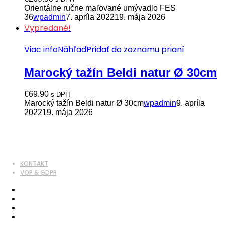
Orientálne ručne maľované umývadlo FES
36
wpadmin
7. apríla 2022
19. mája 2026
Vypredané!
Viac info
Náhľad
Pridať do zoznamu prianí
Marocký tažín Beldi natur Ø 30cm
€
69.90
s DPH
Marocký tažín Beldi natur Ø 30cm
wpadmin
9. apríla
2022
19. mája 2026
KONTAKT
VOP & GDPR