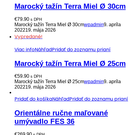
Marocký tažín Terra Miel Ø 30cm
€
79.90
s DPH
Marocký tažín Terra Miel Ø 30cm
wpadmin
9. apríla
2022
19. mája 2026
Vypredané!
Viac info
Náhľad
Pridať do zoznamu prianí
Marocký tažín Terra Miel Ø 25cm
€
59.90
s DPH
Marocký tažín Terra Miel Ø 25cm
wpadmin
9. apríla
2022
19. mája 2026
Pridať do košíka
Náhľad
Pridať do zoznamu prianí
Orientálne ručne maľované
umývadlo FES 36
€
269.90
s DPH