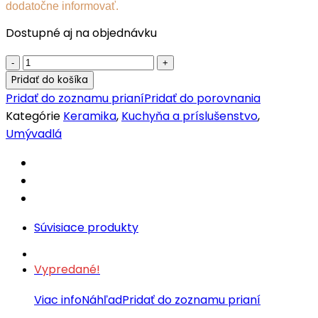
dodatočne informovať.
Dostupné aj na objednávku
Orientálne
ručne
Pridať do košíka
maľované
Pridať do zoznamu prianí
Pridať do porovnania
umývadlo
Kategórie
Keramika
,
Kuchyňa a príslušenstvo
,
FES
Umývadlá
30
quantity
Súvisiace produkty
Vypredané!
Viac info
Náhľad
Pridať do zoznamu prianí