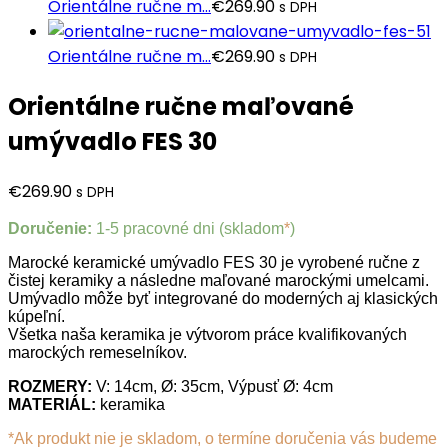
Orientálne ručne m...
€
269.90
s DPH
Orientálne ručne m...
€
269.90
s DPH
Orientálne ručne maľované
umývadlo FES 30
€
269.90
s DPH
Doručenie:
1-5 pracovné dni (skladom
*
)
Marocké keramické umývadlo FES 30 je vyrobené ručne z
čistej keramiky a následne maľované marockými umelcami.
Umývadlo môže byť integrované do moderných aj klasických
kúpeľní.
Všetka naša keramika je výtvorom práce kvalifikovaných
marockých remeselníkov.
ROZMERY:
V: 14cm, Ø: 35cm, Výpusť Ø: 4cm
MATERIÁL:
keramika
*Ak produkt nie je skladom, o termíne doručenia vás budeme