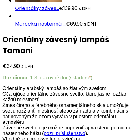
Orientálny záves...
€
139.90
s DPH
Marocká nástenná ...
€
69.90
s DPH
Orientálny závesný lampáš
Tamani
€
34.90
s DPH
Doručenie:
1-3 pracovné dni (skladom
*
)
Orientálny arabský lampáš so žiarivým svetlom.
Očarujúce orientálne závesné svetlo, ktoré jasne rozžiari
každú miestnosť.
Zmes číreho a farebného ornamentálneho skla umožňuje
svetlu rozžiariť miestnosť alebo záhradu a v kombinácii s
patinovaným železom vytvára v priestore orientálnu
atmosféru.
Závesné svietidlo je možné pripevniť aj na stenu pomocou
nástenného háku (
pozri príslušenstvo
).
Vhodné len pre osvetlenie sviečkou.