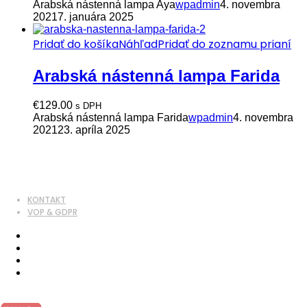
Arabská nástenná lampa Aya
wpadmin
4. novembra
2021
7. januára 2025
Pridať do košíka
Náhľad
Pridať do zoznamu prianí
Arabská nástenná lampa Farida
€
129.00
s DPH
Arabská nástenná lampa Farida
wpadmin
4. novembra
2021
23. apríla 2025
KONTAKT
VOP & GDPR