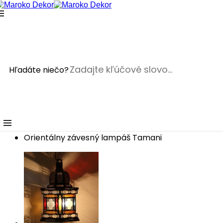
Orientálny závesný lampáš Tamani
wpadmin
17. marca
2022
26. mája 2025
Predané
Hľadáte niečo?
Domov
Lampy a lampáše
Lampáše
Orientálny závesný lampáš Tamani