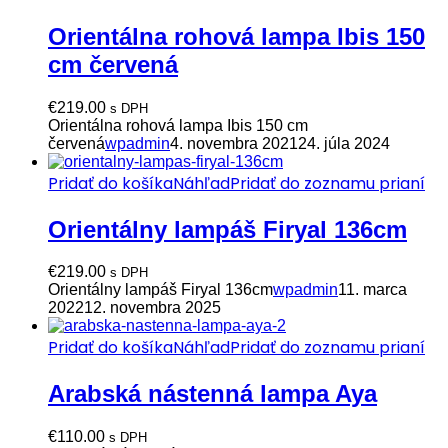
Orientálna rohová lampa Ibis 150
cm červená
€
219.00
s DPH
Orientálna rohová lampa Ibis 150 cm
červená
wpadmin
4. novembra 2021
24. júla 2024
Pridať do košíka
Náhľad
Pridať do zoznamu prianí
Orientálny lampáš Firyal 136cm
€
219.00
s DPH
Orientálny lampáš Firyal 136cm
wpadmin
11. marca
2022
12. novembra 2025
Pridať do košíka
Náhľad
Pridať do zoznamu prianí
Arabská nástenná lampa Aya
€
110.00
s DPH