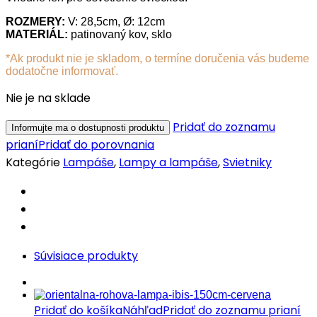
ROZMERY:
V: 28,5cm, Ø: 12cm
MATERIÁL:
patinovaný kov, sklo
*Ak produkt nie je skladom, o termíne doručenia vás budeme
dodatočne informovať.
Nie je na sklade
Pridať do zoznamu
prianí
Pridať do porovnania
Kategórie
Lampáše
,
Lampy a lampáše
,
Svietniky
Súvisiace produkty
Pridať do košíka
Náhľad
Pridať do zoznamu prianí