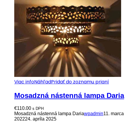
Viac info
Náhľad
Pridať do zoznamu prianí
Mosadzná nástenná lampa Daria
€
110.00
s DPH
Mosadzná nástenná lampa Daria
wpadmin
11. marca
2022
24. apríla 2025