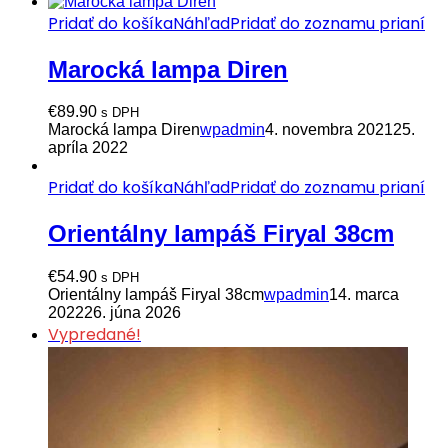
Pridať do košíka
Náhľad
Pridať do zoznamu prianí
Marocká lampa Diren
€
89.90
s DPH
Marocká lampa Diren
wpadmin
4. novembra 2021
25.
apríla 2022
Pridať do košíka
Náhľad
Pridať do zoznamu prianí
Orientálny lampáš Firyal 38cm
€
54.90
s DPH
Orientálny lampáš Firyal 38cm
wpadmin
14. marca
2022
26. júna 2026
Vypredané!