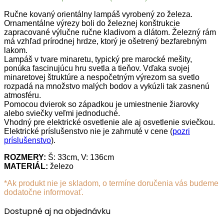
Ručne kovaný orientálny lampáš vyrobený zo železa.
Ornamentálne výrezy boli do železnej konštrukcie
zapracované výlučne ručne kladivom a dlátom. Železný rám
má vzhľad prírodnej hrdze, ktorý je ošetrený bezfarebným
lakom.
Lampáš v tvare minaretu, typický pre marocké mešity,
ponúka fascinujúcu hru svetla a tieňov. Vďaka svojej
minaretovej štruktúre a nespočetným výrezom sa svetlo
rozpadá na množstvo malých bodov a vykúzli tak zasnenú
atmosféru.
Pomocou dvierok so západkou je umiestnenie žiarovky
alebo sviečky veľmi jednoduché.
Vhodný pre elektrické osvetlenie ale aj osvetlenie sviečkou.
Elektrické príslušenstvo nie je zahrnuté v cene (
pozri
príslušenstvo
).
ROZMERY:
Š: 33cm, V: 136cm
MATERIÁL:
železo
*Ak produkt nie je skladom, o termíne doručenia vás budeme
dodatočne informovať.
Dostupné aj na objednávku