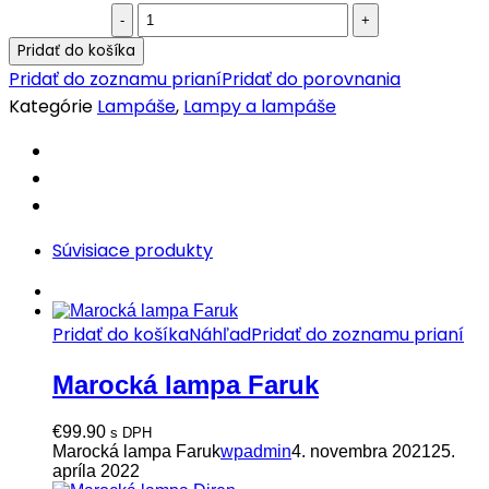
Orientálny
lampáš
Pridať do košíka
Firyal
Pridať do zoznamu prianí
Pridať do porovnania
136cm
Kategórie
Lampáše
,
Lampy a lampáše
quantity
Súvisiace produkty
Pridať do košíka
Náhľad
Pridať do zoznamu prianí
Marocká lampa Faruk
€
99.90
s DPH
Marocká lampa Faruk
wpadmin
4. novembra 2021
25.
apríla 2022