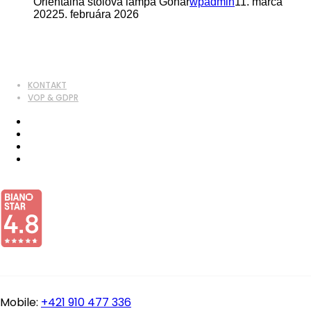
Orientálna stolová lampa Gohar
wpadmin
11. marca
2022
5. februára 2026
KONTAKT
VOP & GDPR
Mobile:
+421 910 477 336