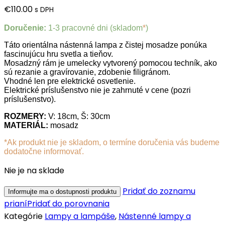
€
110.00
s DPH
Doručenie:
1-3 pracovné dni (skladom
*
)
Táto orientálna nástenná lampa z čistej mosadze ponúka
fascinujúcu hru svetla a tieňov.
Mosadzný rám je umelecky vytvorený pomocou techník, ako
sú rezanie a gravírovanie, zdobenie filigránom.
Vhodné len pre elektrické osvetlenie.
Elektrické príslušenstvo nie je zahrnuté v cene (pozri
príslušenstvo).
ROZMERY:
V: 18cm, Š: 30cm
MATERIÁL:
mosadz
*Ak produkt nie je skladom, o termíne doručenia vás budeme
dodatočne informovať.
Nie je na sklade
Pridať do zoznamu
prianí
Pridať do porovnania
Kategórie
Lampy a lampáše
,
Nástenné lampy a