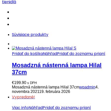
tienidlá
Súvisiace produkty
Pridať do košíka
Náhľad
Pridať do zoznamu prianí
Mosadzná nástenná lampa Hilal
37cm
€
199.90
s DPH
Mosadzná nástenná lampa Hilal 37cm
wpadmin
4.
novembra 2021
19. februára 2026
Vypredané!
Viac info
Náhľad
Pridať do zoznamu prianí