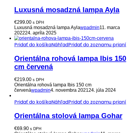
Luxusná mosadzná lampa Ayla
€
299.00
s DPH
Luxusná mosadzná lampa Ayla
wpadmin
11. marca
2022
24. apríla 2025
Pridať do košíka
Náhľad
Pridať do zoznamu prianí
Orientálna rohová lampa Ibis 150
cm červená
€
219.00
s DPH
Orientálna rohová lampa Ibis 150 cm
červená
wpadmin
4. novembra 2021
24. júla 2024
Pridať do košíka
Náhľad
Pridať do zoznamu prianí
Orientálna stolová lampa Gohar
€
69.90
s DPH