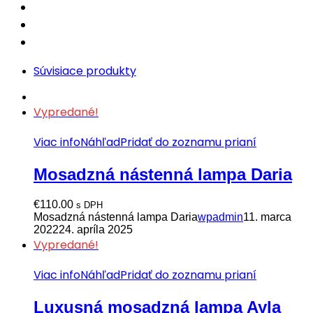
Súvisiace produkty
Vypredané!
Viac info
Náhľad
Pridať do zoznamu prianí
Mosadzná nástenná lampa Daria
€
110.00
s DPH
Mosadzná nástenná lampa Daria
wpadmin
11. marca
2022
24. apríla 2025
Vypredané!
Viac info
Náhľad
Pridať do zoznamu prianí
Luxusná mosadzná lampa Ayla