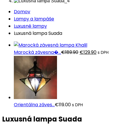
Domov
Lampy a lampáše
Luxusné lampy
Luxusná lampa Suada
Pôvodná
Aktuálna
Marocká závesna�...
€
189.90
€
129.90
s DPH
cena
cena
bola:
je:
€189.90.
€129.90.
Orientálna záves...
€
119.00
s DPH
Luxusná lampa Suada