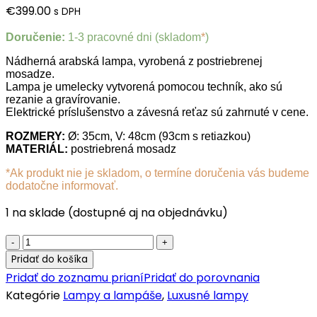
€
399.00
s DPH
Doručenie:
1-3 pracovné dni (skladom
*
)
Nádherná arabská lampa, vyrobená z postriebrenej
mosadze.
Lampa je umelecky vytvorená pomocou techník, ako sú
rezanie a gravírovanie.
Elektrické príslušenstvo a závesná reťaz sú zahrnuté v cene.
ROZMERY:
Ø: 35cm, V: 48cm (93cm s retiazkou)
MATERIÁL:
postriebrená mosadz
*Ak produkt nie je skladom, o termíne doručenia vás budeme
dodatočne informovať.
1 na sklade (dostupné aj na objednávku)
Luxusná
lampa
Pridať do košíka
Suada
Pridať do zoznamu prianí
Pridať do porovnania
quantity
Kategórie
Lampy a lampáše
,
Luxusné lampy