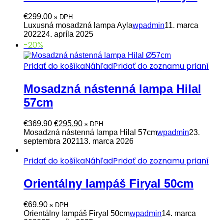
€
299.00
s DPH
Luxusná mosadzná lampa Ayla
wpadmin
11. marca
2022
24. apríla 2025
-20%
Pridať do košíka
Náhľad
Pridať do zoznamu prianí
Mosadzná nástenná lampa Hilal
57cm
Pôvodná
Aktuálna
€
369.90
€
295.90
s DPH
cena
cena
Mosadzná nástenná lampa Hilal 57cm
wpadmin
23.
bola:
je:
septembra 2021
13. marca 2026
€369.90.
€295.90.
Pridať do košíka
Náhľad
Pridať do zoznamu prianí
Orientálny lampáš Firyal 50cm
€
69.90
s DPH
Orientálny lampáš Firyal 50cm
wpadmin
14. marca