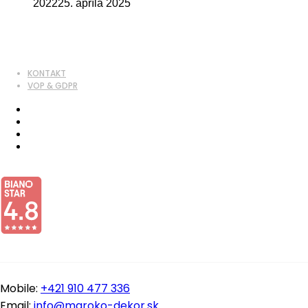
2022
25. apríla 2025
KONTAKT
VOP & GDPR
Mobile:
+421 910 477 336
Email:
info@maroko-dekor.sk