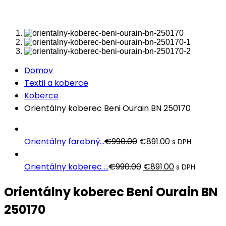
Domov
Textil a koberce
Koberce
Orientálny koberec Beni Ourain BN 250170
Pôvodná
Aktuálna
Orientálny farebný...
€
990.00
€
891.00
s DPH
cena
cena
bola:
Pôvodná
je:
Aktuálna
Orientálny koberec ...
€
990.00
€
891.00
s DPH
€990.00.
cena
€891.00.
cena
Orientálny koberec Beni Ourain BN
bola:
je:
€990.00.
€891.00.
250170