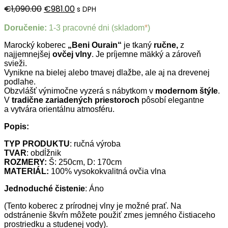
Pôvodná
Aktuálna
€
1,090.00
€
981.00
s DPH
cena
cena
Doručenie:
1-3 pracovné dni (skladom
*
)
bola:
je:
Marocký koberec
€1,090.00.
„Beni Ourain“
€981.00.
je tkaný
ručne,
z
najjemnejšej
ovčej vln
y
. Je príjemne mäkký a zároveň
svieži.
Vynikne na bielej alebo tmavej dlažbe, ale aj na drevenej
podlahe.
Obzvlášť výnimočne vyzerá s nábytkom v
modernom štýle
.
V
tradične zariadených priestoroch
pôsobí elegantne
a vytvára orientálnu atmosféru.
Popis:
TYP PRODUKTU
: ručná výroba
TVAR
: obdĺžnik
ROZMERY:
Š: 250cm, D: 170cm
MATERIÁL:
100% vysokokvalitná ovčia vlna
Jednoduché čistenie
: Áno
(Tento koberec z prírodnej vlny je možné prať. Na
odstránenie škvŕn môžete použiť zmes jemného čistiaceho
prostriedku a studenej vody).