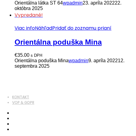
Orientálna látka ST 64
wpadmin
23. apríla 2022
22.
októbra 2025
Vypredané!
Viac info
Náhľad
Pridať do zoznamu prianí
Orientálna poduška Mina
€
35.00
s DPH
Orientálna poduška Mina
wpadmin
9. apríla 2022
12.
septembra 2025
KONTAKT
VOP & GDPR