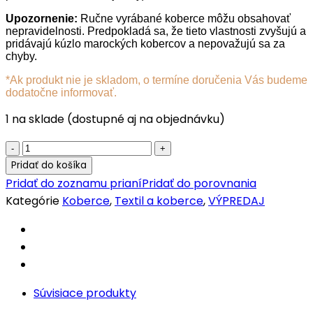
Upozornenie:
Ručne vyrábané koberce môžu obsahovať
nepravidelnosti. Predpokladá sa, že tieto vlastnosti zvyšujú a
pridávajú kúzlo marockých kobercov a nepovažujú sa za
chyby.
*Ak produkt nie je skladom, o termíne doručenia Vás budeme
dodatočne informovať.
1 na sklade (dostupné aj na objednávku)
Orientálny
koberec
Pridať do košíka
Beni
Pridať do zoznamu prianí
Pridať do porovnania
Ourain
Kategórie
Koberce
,
Textil a koberce
,
VÝPREDAJ
BN
250170
quantity
Súvisiace produkty