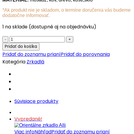
*Ak produkt nie je skladom, o termíne doručenia vás budeme
dodatočne informovať.
1 na sklade (dostupné aj na objednávku)
Marocké
zrkadlo
Pridať do košíka
Tachratat
Pridať do zoznamu prianí
Pridať do porovnania
02
Kategória
Zrkadlá
quantity
Súvisiace produkty
Vypredané!
Viac info
Náhľad
Pridať do zoznamu prianí