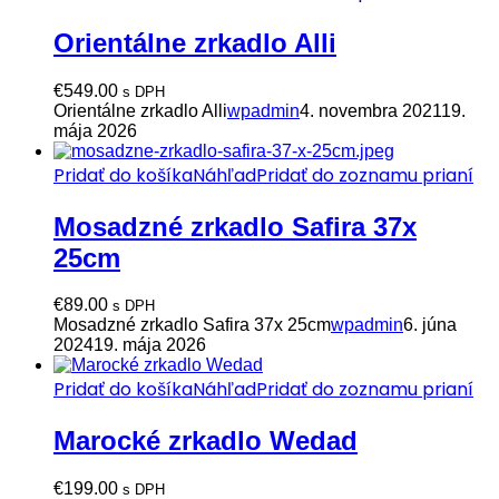
Orientálne zrkadlo Alli
€
549.00
s DPH
Orientálne zrkadlo Alli
wpadmin
4. novembra 2021
19.
mája 2026
Pridať do košíka
Náhľad
Pridať do zoznamu prianí
Mosadzné zrkadlo Safira 37x
25cm
€
89.00
s DPH
Mosadzné zrkadlo Safira 37x 25cm
wpadmin
6. júna
2024
19. mája 2026
Pridať do košíka
Náhľad
Pridať do zoznamu prianí
Marocké zrkadlo Wedad
€
199.00
s DPH