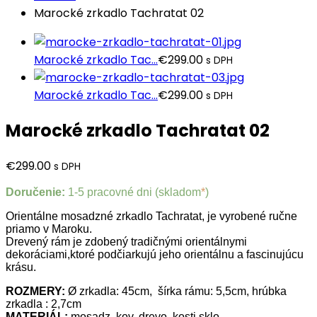
Marocké zrkadlo Tachratat 02
Marocké zrkadlo Tac...
€
299.00
s DPH
Marocké zrkadlo Tac...
€
299.00
s DPH
Marocké zrkadlo Tachratat 02
€
299.00
s DPH
Doručenie:
1-5 pracovné dni (skladom
*
)
Orientálne mosadzné zrkadlo Tachratat, je vyrobené ručne
priamo v Maroku.
Drevený rám je zdobený tradičnými orientálnymi
dekoráciami,ktoré podčiarkujú jeho orientálnu a fascinujúcu
krásu.
ROZMERY:
Ø zrkadla: 45cm, šírka rámu: 5,5cm, hrúbka
zrkadla : 2,7cm
MATERIÁL:
mosadz, kov, drevo, kosti,sklo