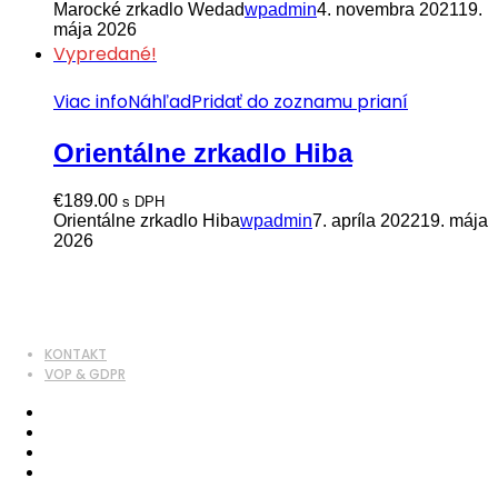
Marocké zrkadlo Wedad
wpadmin
4. novembra 2021
19.
mája 2026
Vypredané!
Viac info
Náhľad
Pridať do zoznamu prianí
Orientálne zrkadlo Hiba
€
189.00
s DPH
Orientálne zrkadlo Hiba
wpadmin
7. apríla 2022
19. mája
2026
KONTAKT
VOP & GDPR