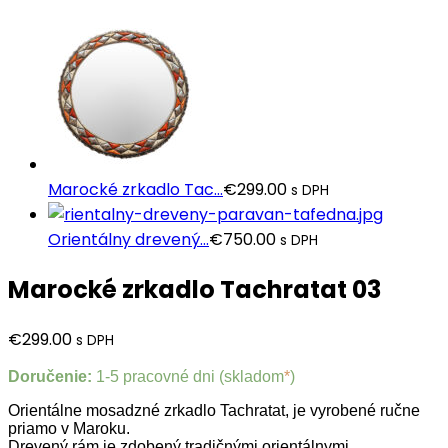
Marocké zrkadlo Tac...
€
299.00
s DPH
Orientálny drevený...
€
750.00
s DPH
Marocké zrkadlo Tachratat 03
€
299.00
s DPH
Doručenie:
1-5 pracovné dni (skladom
*
)
Orientálne mosadzné zrkadlo Tachratat, je vyrobené ručne
priamo v Maroku.
Drevený rám je zdobený tradičnými orientálnymi