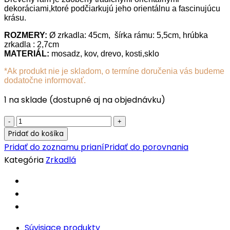
dekoráciami,ktoré podčiarkujú jeho orientálnu a fascinujúcu
krásu.
ROZMERY:
Ø zrkadla: 45cm, šírka rámu: 5,5cm, hrúbka
zrkadla : 2,7cm
MATERIÁL:
mosadz, kov, drevo, kosti,sklo
*Ak produkt nie je skladom, o termíne doručenia vás budeme
dodatočne informovať.
1 na sklade (dostupné aj na objednávku)
Marocké
zrkadlo
Pridať do košíka
Tachratat
Pridať do zoznamu prianí
Pridať do porovnania
03
Kategória
Zrkadlá
quantity
Súvisiace produkty