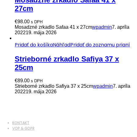
27cm
€
98.00
s DPH
Mosadzné zrkadlo Safaa 41 x 27cm
wpadmin
7. apríla
2022
19. mája 2026
Pridať do košíka
Náhľad
Pridať do zoznamu prianí
Strieborné zrkadlo Safiya 37 x
25cm
€
89.00
s DPH
Strieborné zrkadlo Safiya 37 x 25cm
wpadmin
7. apríla
2022
19. mája 2026
KONTAKT
VOP & GDPR