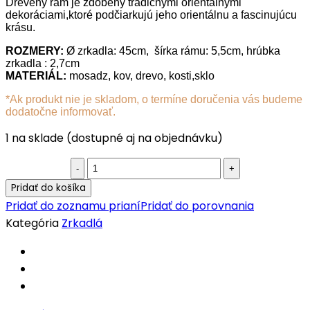
Drevený rám je zdobený tradičnými orientálnymi
dekoráciami,ktoré podčiarkujú jeho orientálnu a fascinujúcu
krásu.
ROZMERY:
Ø zrkadla: 45cm, šírka rámu: 5,5cm, hrúbka
zrkadla : 2,7cm
MATERIÁL:
mosadz, kov, drevo, kosti,sklo
*Ak produkt nie je skladom, o termíne doručenia vás budeme
dodatočne informovať.
1 na sklade (dostupné aj na objednávku)
Marocké
zrkadlo
Pridať do košíka
Tachratat
Pridať do zoznamu prianí
Pridať do porovnania
01
Kategória
Zrkadlá
quantity