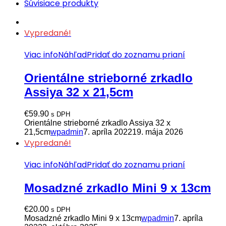
Súvisiace produkty
Vypredané!
Viac info
Náhľad
Pridať do zoznamu prianí
Orientálne strieborné zrkadlo
Assiya 32 x 21,5cm
€
59.90
s DPH
Orientálne strieborné zrkadlo Assiya 32 x
21,5cm
wpadmin
7. apríla 2022
19. mája 2026
Vypredané!
Viac info
Náhľad
Pridať do zoznamu prianí
Mosadzné zrkadlo Mini 9 x 13cm
€
20.00
s DPH
Mosadzné zrkadlo Mini 9 x 13cm
wpadmin
7. apríla