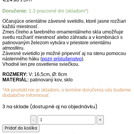
s DPH
Doručenie:
1-3 pracovné dni (skladom
*
)
Očarujúce orientálne závesné svetidlo, ktoré jasne rozžiari
každú miestnosť.
Zmes číreho a farebného ornamentálneho skla umožňuje
svetlu rozžiariť miestnosť alebo záhradu a v kombinácii s
patinovaným železom vytvára v priestore orientálnu
atmosféru.
Závesné svietidlo je možné pripevniť aj na stenu pomocou
nástenného háku (
pozri príslušenstvo
).
Vhodné len pre osvetlenie sviečkou.
ROZMERY:
V: 16,5cm, Ø: 8cm
MATERIÁL:
patinovaný kov, sklo
*Ak produkt nie je skladom, o termíne doručenia vás budeme
dodatočne informovať.
3 na sklade (dostupné aj na objednávku)
Orientálny
závesný
Pridať do košíka
lampášik