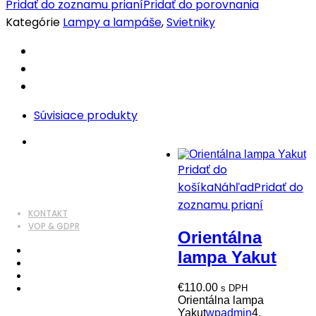
Pridať do zoznamu prianí
Pridať do porovnania
Awatif
Kategórie
Lampy a lampáše
,
Svietniky
quantity
Súvisiace produkty
Pridať do
košíka
Náhľad
Pridať do
zoznamu prianí
KONTAKT
VOP & GDPR
Orientálna
lampa Yakut
€
110.00
s DPH
Orientálna lampa
Yakut
wpadmin
4.