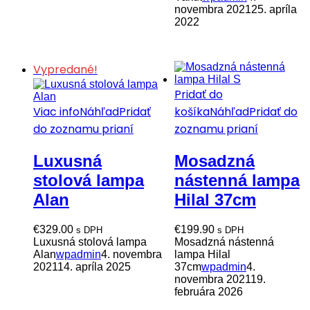
novembra 2021
25. apríla
2022
Vypredané!
Pridať do
Viac info
Náhľad
Pridať
košíka
Náhľad
Pridať do
do zoznamu prianí
zoznamu prianí
Luxusná
Mosadzná
stolová lampa
nástenná lampa
Alan
Hilal 37cm
€
329.00
€
199.90
s DPH
s DPH
Luxusná stolová lampa
Mosadzná nástenná
Alan
wpadmin
4. novembra
lampa Hilal
2021
14. apríla 2025
37cm
wpadmin
4.
novembra 2021
19.
februára 2026