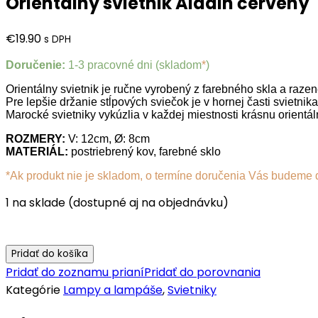
Orientálny svietnik Aladin červený
€
19.90
s DPH
Doručenie:
1-3 pracovné dni (skladom
*
)
Orientálny svietnik je ručne vyrobený z farebného skla a raze
Pre lepšie držanie stĺpových sviečok je v hornej časti svietnik
Marocké svietniky vykúzlia v každej miestnosti krásnu orientá
ROZMERY:
V: 12cm, Ø: 8cm
MATERIÁL:
postriebrený kov, farebné sklo
*Ak produkt nie je skladom, o termíne doručenia Vás budeme 
1 na sklade (dostupné aj na objednávku)
Pridať do košíka
Pridať do zoznamu prianí
Pridať do porovnania
Kategórie
Lampy a lampáše
,
Svietniky