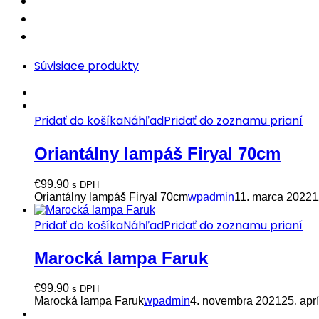
Súvisiace produkty
Pridať do košíka
Náhľad
Pridať do zoznamu prianí
Oriantálny lampáš Firyal 70cm
€
99.90
s DPH
Oriantálny lampáš Firyal 70cm
wpadmin
11. marca 2022
1
Pridať do košíka
Náhľad
Pridať do zoznamu prianí
Marocká lampa Faruk
€
99.90
s DPH
Marocká lampa Faruk
wpadmin
4. novembra 2021
25. apr