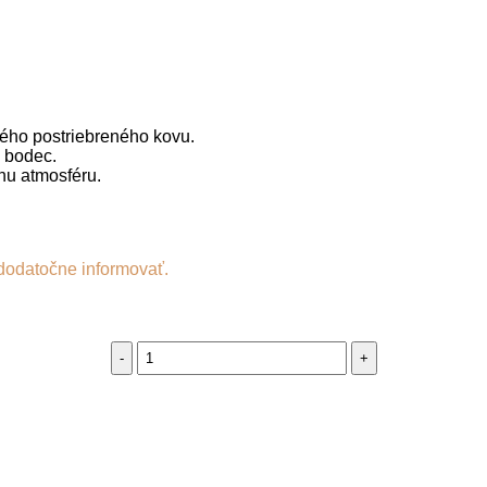
ného postriebreného kovu.
a bodec.
lnu atmosféru.
dodatočne informovať.
Orientálny
svietnik
Aladin
červený
quantity