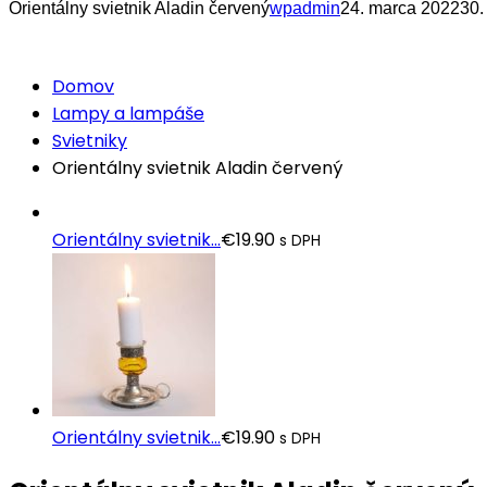
Orientálny svietnik Aladin červený
wpadmin
24. marca 2022
30.
Domov
Lampy a lampáše
Svietniky
Orientálny svietnik Aladin červený
Orientálny svietnik...
€
19.90
s DPH
Orientálny svietnik...
€
19.90
s DPH