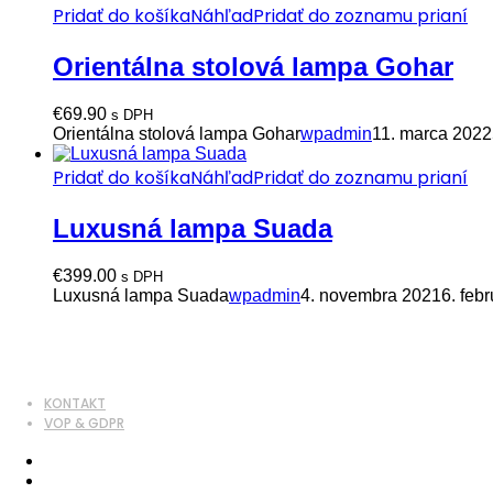
Pridať do košíka
Náhľad
Pridať do zoznamu prianí
Orientálna stolová lampa Gohar
€
69.90
s DPH
Orientálna stolová lampa Gohar
wpadmin
11. marca 2022
Pridať do košíka
Náhľad
Pridať do zoznamu prianí
Luxusná lampa Suada
€
399.00
s DPH
Luxusná lampa Suada
wpadmin
4. novembra 2021
6. feb
KONTAKT
VOP & GDPR