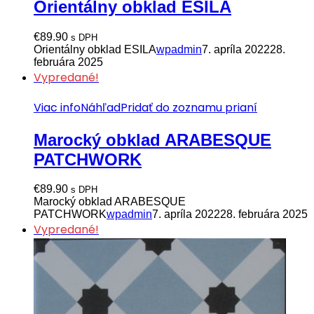
Orientálny obklad ESILA
€
89.90
s DPH
Orientálny obklad ESILA
wpadmin
7. apríla 2022
28.
februára 2025
Vypredané!
Viac info
Náhľad
Pridať do zoznamu prianí
Marocký obklad ARABESQUE
PATCHWORK
€
89.90
s DPH
Marocký obklad ARABESQUE
PATCHWORK
wpadmin
7. apríla 2022
28. februára 2025
Vypredané!