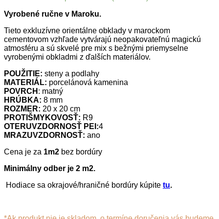
Vyrobené ručne v Maroku.
Tieto exkluzívne orientálne obklady v marockom
cementovom vzhľade vytvárajú neopakovateľnú magickú
atmosféru a sú skvelé pre mix s bežnými priemyselne
vyrobenými obkladmi z ďalších materiálov.
POUŽITIE:
steny a podlahy
MATERIÁL:
porcelánová kamenina
POVRCH
: matný
HRÚBKA:
8 mm
ROZMER:
20 x 20 cm
PROTIŠMYKOVOSŤ:
R9
OTERUVZDORNOSŤ PEI:
4
MRAZUVZDORNOSŤ:
ano
Cena je za
1m2
bez bordúry
Minimálny odber je 2 m2.
Hodiace sa okrajové/hraničné bordúry kúpite
tu
.
*Ak produkt nie je skladom, o termíne doručenia vás budeme