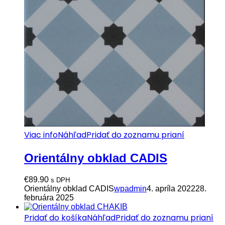
Viac info
Náhľad
Pridať do zoznamu prianí
Orientálny obklad CADIS
€
89.90
s DPH
Orientálny obklad CADIS
wpadmin
4. apríla 2022
28.
februára 2025
Pridať do košíka
Náhľad
Pridať do zoznamu prianí