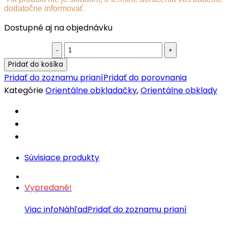
dodatočne informovať.
Dostupné aj na objednávku
Orientálny
obklad
Pridať do košíka
MUNA
Pridať do zoznamu prianí
Pridať do porovnania
quantity
Kategórie
Orientálne obkladačky
,
Orientálne obklady
Súvisiace produkty
Vypredané!
Viac info
Náhľad
Pridať do zoznamu prianí