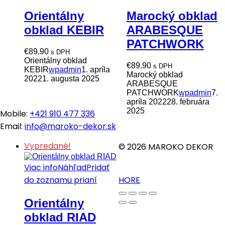
Orientálny
Marocký obklad
obklad KEBIR
ARABESQUE
PATCHWORK
€
89.90
s DPH
Orientálny obklad
€
89.90
s DPH
KEBIR
wpadmin
1. apríla
Marocký obklad
2022
1. augusta 2025
ARABESQUE
PATCHWORK
wpadmin
7.
apríla 2022
28. februára
2025
Mobile:
+421 910 477 336
Email:
info@maroko-dekor.sk
Vypredané!
© 2026 MAROKO DEKOR
Viac info
Náhľad
Pridať
do zoznamu prianí
HORE
Orientálny
obklad RIAD