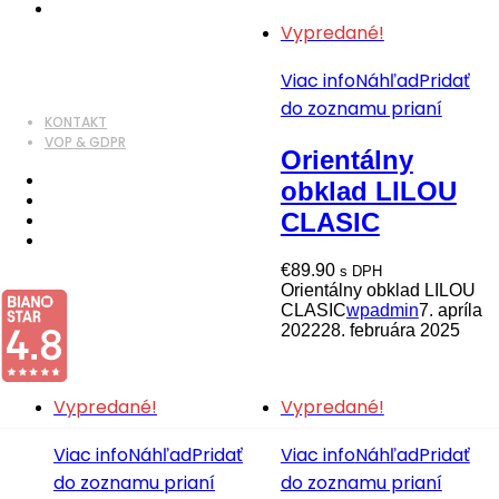
Vypredané!
Viac info
Náhľad
Pridať
do zoznamu prianí
KONTAKT
VOP & GDPR
Orientálny
obklad LILOU
CLASIC
€
89.90
s DPH
Orientálny obklad LILOU
CLASIC
wpadmin
7. apríla
2022
28. februára 2025
Vypredané!
Vypredané!
Viac info
Náhľad
Pridať
Viac info
Náhľad
Pridať
do zoznamu prianí
do zoznamu prianí