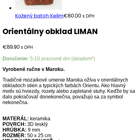
Kožený batoh Kelim
€
80.00
s DPH
Orientálny obklad LIMAN
€
89.90
s DPH
Doručenie:
5-10 pracovné dni (skladom
*
)
Vyrobené ručne v Maroku.
Tradičné mozaikové umenie Maroka ožíva v orientálnych
obkladoch stien a typických farbách Orientu. Ako hlavný
motív sú hviezdy, rozety alebo zapletané stuhy. Keďže by sa
dalo pokračovať donekonečna, považujú sa za symbol
nekonečna.
MATERÁL:
keramika
POVRCH:
3D lesklý
HRÚBKA:
9 mm
ROZMER:
50 x 25 cm