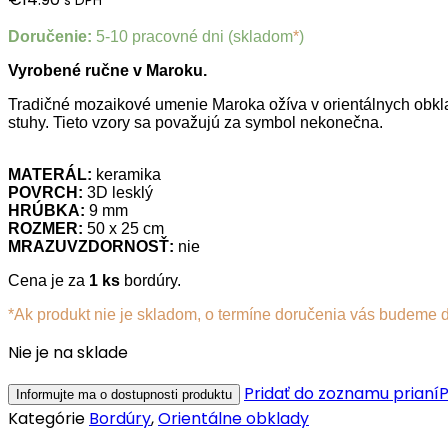
s DPH
Doručenie:
5-10 pracovné dni (skladom
*
)
Vyrobené ručne v Maroku.
Tradičné mozaikové umenie Maroka ožíva v orientálnych obkla
stuhy. Tieto vzory sa považujú za symbol nekonečna.
MATERÁL:
keramika
POVRCH:
3D lesklý
HRÚBKA:
9 mm
ROZMER:
50 x 25 cm
MRAZUVZDORNOSŤ:
nie
Cena je za
1 ks
bordúry.
*Ak produkt nie je skladom, o termíne doručenia vás budeme 
Nie je na sklade
Pridať do zoznamu prianí
P
Kategórie
Bordúry
,
Orientálne obklady