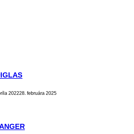
DIGLAS
príla 2022
28. februára 2025
 TANGER