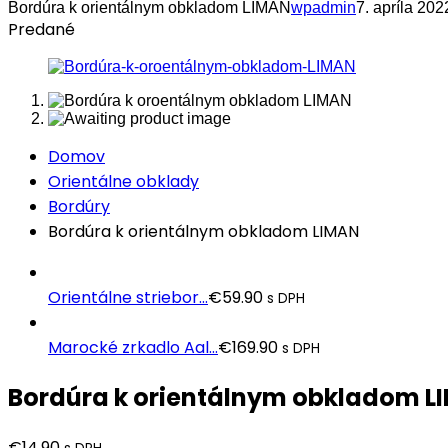
Bordúra k orientálnym obkladom LIMAN
wpadmin
7. apríla 202
Predané
Domov
Orientálne obklady
Bordúry
Bordúra k orientálnym obkladom LIMAN
Orientálne striebor...
€
59.90
s DPH
Marocké zrkadlo Aal...
€
169.90
s DPH
Bordúra k orientálnym obkladom L
€
14.90