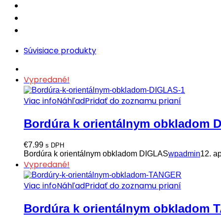
Súvisiace produkty
Vypredané!
Viac info
Náhľad
Pridať do zoznamu prianí
Bordúra k orientálnym obkladom 
€
7.99
s DPH
Bordúra k orientálnym obkladom DIGLAS
wpadmin
12. a
Vypredané!
Viac info
Náhľad
Pridať do zoznamu prianí
Bordúra k orientálnym obkladom