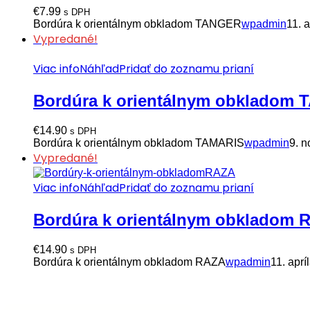
€
7.99
s DPH
Bordúra k orientálnym obkladom TANGER
wpadmin
11. 
Vypredané!
Viac info
Náhľad
Pridať do zoznamu prianí
Bordúra k orientálnym obkladom
€
14.90
s DPH
Bordúra k orientálnym obkladom TAMARIS
wpadmin
9. 
Vypredané!
Viac info
Náhľad
Pridať do zoznamu prianí
Bordúra k orientálnym obkladom 
€
14.90
s DPH
Bordúra k orientálnym obkladom RAZA
wpadmin
11. aprí