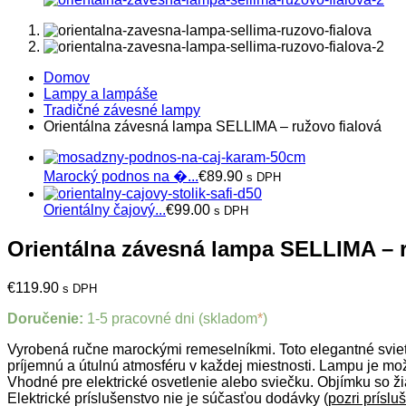
Domov
Lampy a lampáše
Tradičné závesné lampy
Orientálna závesná lampa SELLIMA – ružovo fialová
Marocký podnos na �...
€
89.90
s DPH
Orientálny čajový...
€
99.00
s DPH
Orientálna závesná lampa SELLIMA – 
€
119.90
s DPH
Doručenie:
1-5 pracovné dni (skladom
*
)
Vyrobená ručne marockými remeselníkmi. Toto elegantné svietid
príjemnú a útulnú atmosféru v každej miestnosti. Lampu je mo
Vhodné pre elektrické osvetlenie alebo sviečku. Objímku so
Elektrické príslušenstvo nie je súčasťou dodávky (
pozri príslu