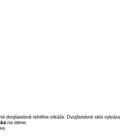
é dvojfarebné reliéfne vitráže. Dvojfarebné sklo vytvára
áka
na stene.
ka.