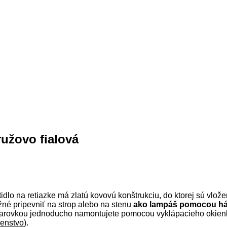
ružovo fialová
lo na retiazke má zlatú kovovú konštrukciu, do ktorej sú vložen
žné pripevniť na strop alebo na stenu
ako lampáš pomocou h
 žiarovkou jednoducho namontujete pomocou vyklápacieho okien
šenstvo
).