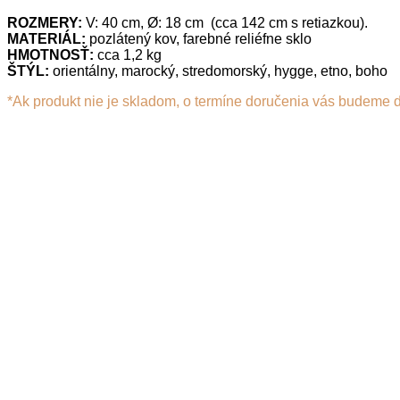
ROZMERY:
V: 40 cm, Ø: 18 cm (cca 142 cm s retiazkou).
MATERIÁL:
pozlátený kov, farebné reliéfne sklo
HMOTNOSŤ:
cca 1,2 kg
ŠTÝL:
orientálny, marocký, stredomorský, hygge, etno, boho
*Ak produkt nie je skladom, o termíne doručenia vás budeme 
2 na sklade (dostupné aj na objednávku)
Orientálna
závesná
Pridať do košíka
lampa
Pridať do zoznamu prianí
Pridať do porovnania
SELLIMA
Kategórie
Lampy a lampáše
,
Tradičné závesné lampy
-
ružovo
fialová
quantity
Súvisiace produkty
Pridať do košíka
Náhľad
Pridať do zoznamu prianí