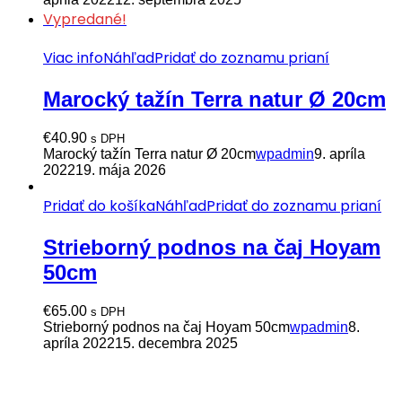
Vypredané!
Viac info
Náhľad
Pridať do zoznamu prianí
Marocký tažín Terra natur Ø 20cm
€
40.90
s DPH
Marocký tažín Terra natur Ø 20cm
wpadmin
9. apríla
2022
19. mája 2026
Pridať do košíka
Náhľad
Pridať do zoznamu prianí
Strieborný podnos na čaj Hoyam
50cm
€
65.00
s DPH
Strieborný podnos na čaj Hoyam 50cm
wpadmin
8.
apríla 2022
15. decembra 2025