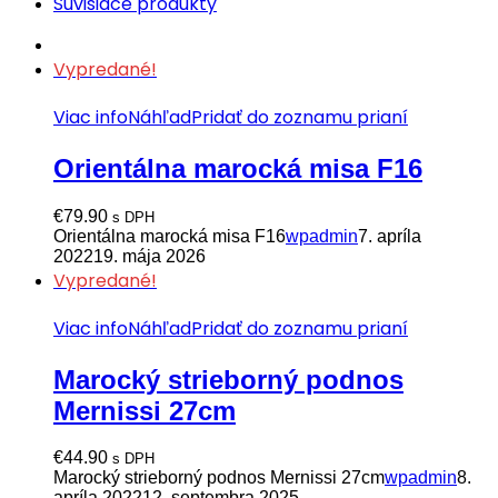
Súvisiace produkty
Vypredané!
Viac info
Náhľad
Pridať do zoznamu prianí
Orientálna marocká misa F16
€
79.90
s DPH
Orientálna marocká misa F16
wpadmin
7. apríla
2022
19. mája 2026
Vypredané!
Viac info
Náhľad
Pridať do zoznamu prianí
Marocký strieborný podnos
Mernissi 27cm
€
44.90
s DPH
Marocký strieborný podnos Mernissi 27cm
wpadmin
8.
apríla 2022
12. septembra 2025