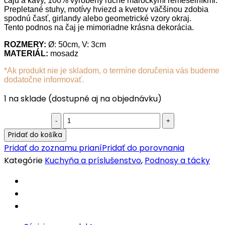
čaju a kávy, 100% vyrobený ručne marockými remeselníkmi.
Prepletané stuhy, motívy hviezd a kvetov väčšinou zdobia
spodnú časť, girlandy alebo geometrické vzory okraj.
Tento podnos na čaj je mimoriadne krásna dekorácia.
ROZMERY:
Ø: 50cm, V: 3cm
MATERIÁL:
mosadz
*Ak produkt nie je skladom, o termíne doručenia vás budeme
dodatočne informovať.
1 na sklade (dostupné aj na objednávku)
Marocký
podnos
Pridať do košíka
na
Pridať do zoznamu prianí
Pridať do porovnania
čaj
Kategórie
Kuchyňa a príslušenstvo
,
Podnosy a tácky
Karam
50
cm
quantity