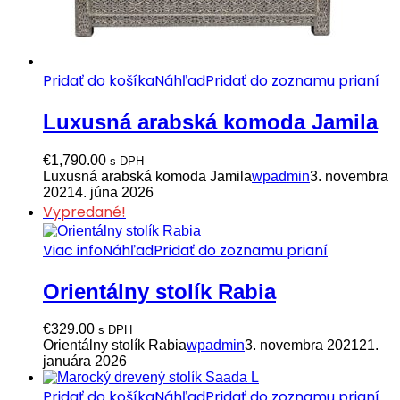
Pridať do košíka
Náhľad
Pridať do zoznamu prianí
Luxusná arabská komoda Jamila
€
1,790.00
s DPH
Luxusná arabská komoda Jamila
wpadmin
3. novembra
2021
4. júna 2026
Vypredané!
Viac info
Náhľad
Pridať do zoznamu prianí
Orientálny stolík Rabia
€
329.00
s DPH
Orientálny stolík Rabia
wpadmin
3. novembra 2021
21.
januára 2026
Pridať do košíka
Náhľad
Pridať do zoznamu prianí