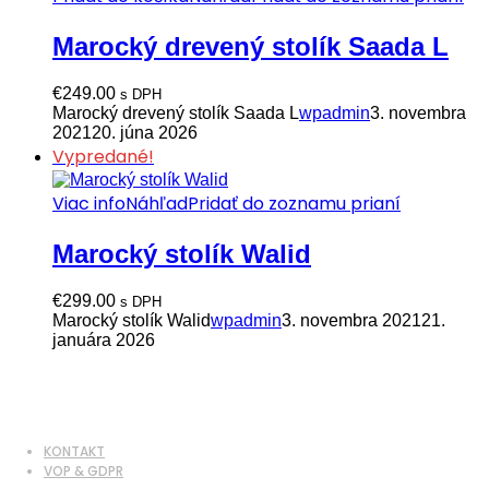
Marocký drevený stolík Saada L
€
249.00
s DPH
Marocký drevený stolík Saada L
wpadmin
3. novembra
2021
20. júna 2026
Vypredané!
Viac info
Náhľad
Pridať do zoznamu prianí
Marocký stolík Walid
€
299.00
s DPH
Marocký stolík Walid
wpadmin
3. novembra 2021
21.
januára 2026
KONTAKT
VOP & GDPR