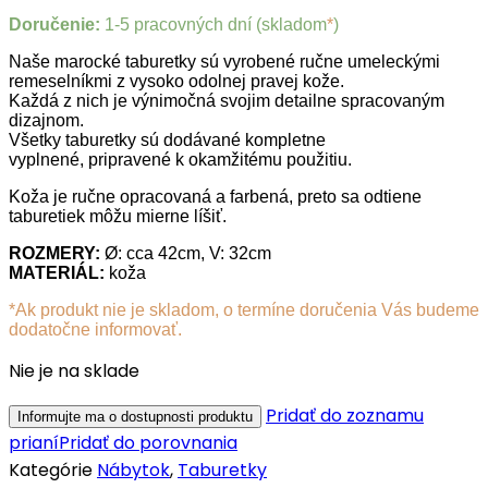
Doručenie:
1-5 pracovných dní (skladom
*
)
Naše marocké taburetky sú vyrobené ručne umeleckými
remeselníkmi z vysoko odolnej pravej kože.
Každá z nich je výnimočná svojim detailne spracovaným
dizajnom.
Všetky taburetky sú dodávané kompletne
vyplnené, pripravené k okamžitému použitiu.
Koža je ručne opracovaná a farbená, preto sa odtiene
taburetiek môžu mierne líšiť.
ROZMERY:
Ø: cca 42cm, V: 32cm
MATERIÁL:
koža
*Ak produkt nie je skladom, o termíne doručenia Vás budeme
dodatočne informovať.
Nie je na sklade
Pridať do zoznamu
prianí
Pridať do porovnania
Kategórie
Nábytok
,
Taburetky