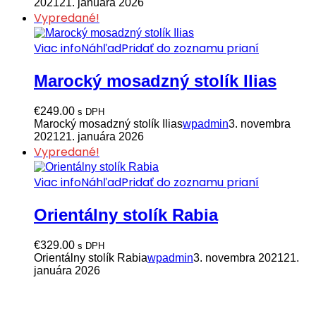
2021
21. januára 2026
Vypredané!
Viac info
Náhľad
Pridať do zoznamu prianí
Marocký mosadzný stolík Ilias
€
249.00
s DPH
Marocký mosadzný stolík Ilias
wpadmin
3. novembra
2021
21. januára 2026
Vypredané!
Viac info
Náhľad
Pridať do zoznamu prianí
Orientálny stolík Rabia
€
329.00
s DPH
Orientálny stolík Rabia
wpadmin
3. novembra 2021
21.
januára 2026