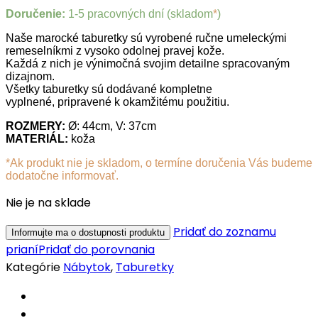
Doručenie:
1-5 pracovných dní (skladom
*
)
Naše marocké taburetky sú vyrobené ručne umeleckými
remeselníkmi z vysoko odolnej pravej kože.
Každá z nich je výnimočná svojim detailne spracovaným
dizajnom.
Všetky taburetky sú dodávané kompletne
vyplnené, pripravené k okamžitému použitiu.
ROZMERY:
Ø: 44cm, V: 37cm
MATERIÁL:
koža
*Ak produkt nie je skladom, o termíne doručenia Vás budeme
dodatočne informovať.
Nie je na sklade
Pridať do zoznamu
prianí
Pridať do porovnania
Kategórie
Nábytok
,
Taburetky