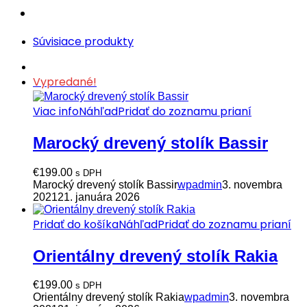
Súvisiace produkty
Vypredané!
Viac info
Náhľad
Pridať do zoznamu prianí
Marocký drevený stolík Bassir
€
199.00
s DPH
Marocký drevený stolík Bassir
wpadmin
3. novembra
2021
21. januára 2026
Pridať do košíka
Náhľad
Pridať do zoznamu prianí
Orientálny drevený stolík Rakia
€
199.00
s DPH
Orientálny drevený stolík Rakia
wpadmin
3. novembra