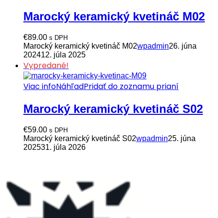
Marocký keramický kvetináč M02
€
89.00
s DPH
Marocký keramický kvetináč M02
wpadmin
26. júna
2024
12. júla 2025
Vypredané!
Viac info
Náhľad
Pridať do zoznamu prianí
Marocký keramický kvetináč S02
€
59.00
s DPH
Marocký keramický kvetináč S02
wpadmin
25. júna
2025
31. júla 2026