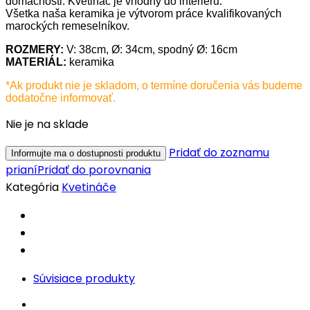
domácnosti. Kvetináč je vhodný do interiéru.
Všetka naša keramika je výtvorom práce kvalifikovaných
marockých remeselníkov.
ROZMERY:
V: 38cm, Ø: 34cm, spodný Ø: 16cm
MATERIÁL:
keramika
*Ak produkt nie je skladom, o termíne doručenia vás budeme
dodatočne informovať.
Nie je na sklade
Pridať do zoznamu
prianí
Pridať do porovnania
Kategória
Kvetináče
Súvisiace produkty