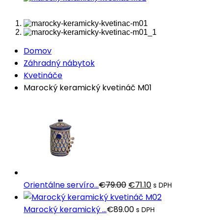
Domov
Záhradný nábytok
Kvetináče
Marocký keramický kvetináč M01
Pôvodná
Aktuálna
Orientálne servíro...
€
79.00
€
71.10
s DPH
cena
cena
bola:
je:
Marocký keramický ...
€
89.00
s DPH