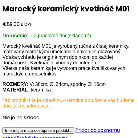
€79.00.
€71.10.
Marocký keramický kvetináč M01
€
89.00
s DPH
Doručenie:
1-3 pracovné dni (skladom*)
Marocký kvetináč M01 je vyrobený ručne z čistej keramiky,
maľovaný marockými umelcami a nakoniec glazovaný.
Vďaka vzhľadu je originálnym doplnkom do každej
domácnosti. Kvetináč je vhodný do interiéru.
Všetka naša keramika je výtvorom práce kvalifikovaných
marockých remeselníkov.
ROZMERY:
V: 38cm, Ø: 34cm, spodný Ø: 16cm
MATERIÁL:
keramika
*Ak produkt nie je skladom, o termíne doručenia vás budeme
dodatočne informovať.
Nie je na sklade
Pridať do zoznamu
prianí
Pridať do porovnania