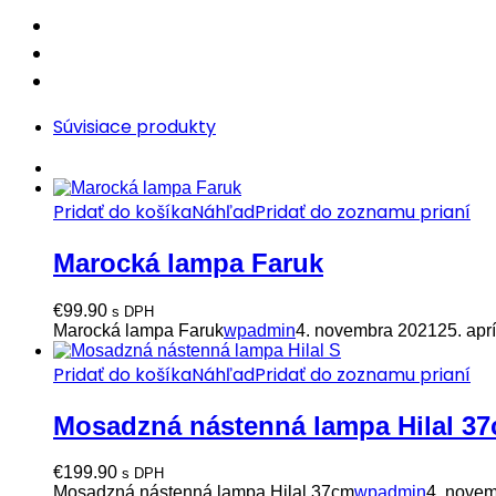
multi
quantity
Súvisiace produkty
Pridať do košíka
Náhľad
Pridať do zoznamu prianí
Marocká lampa Faruk
€
99.90
s DPH
Marocká lampa Faruk
wpadmin
4. novembra 2021
25. apr
Pridať do košíka
Náhľad
Pridať do zoznamu prianí
Mosadzná nástenná lampa Hilal 3
€
199.90
s DPH
Mosadzná nástenná lampa Hilal 37cm
wpadmin
4. nove