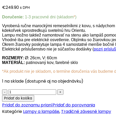
€
249.90
s DPH
Doručenie:
1-3 pracovné dni (skladom
*
)
Vyrobená ručne marockými remeselníkmi z kovu, s nádychom pat
kdekoľvek sprostredkujú svetelnú hru Orientu.
Lampu možno taktiež namontovať na stenu ako lampáš pomoc
Vhodné iba pre elektrické osvetlenie. Objímku so žiarovkou
Okrem žiarovky poskytuje lampa 4 samostatné menšie bočné la
Elektrické príslušenstvo nie je súčasťou dodávky (
pozri príslu
ROZMERY:
Ø: 26cm, V: 60cm
MATERIÁL:
patinovaný kov, farebné sklo
*Ak produkt nie je skladom, o termíne doručenia vás budeme 
1 na sklade (dostupné aj na objednávku)
Marocká
závesná
Pridať do košíka
lampa
Pridať do zoznamu prianí
Pridať do porovnania
Moula
Kategórie
Lampy a lampáše
,
Tradičné závesné lampy