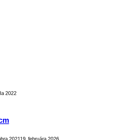
íla 2022
7cm
mbra 2021
19. februára 2026