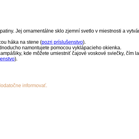
iny. Jej ornamentálne sklo zjemní svetlo v miestnosti a vytvá
ou háka na stene (
pozri príslušenstvo
).
 jednoducho namontujete pomocou vyklápacieho okienka.
mpášiky, kde môžete umiestniť čajové voskové sviečky, čím lam
šenstvo
).
dodatočne informovať.