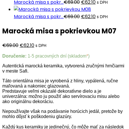
Pôvodná
Aktuálna
Marocká misa s pokr...
€
69.00
€
62.10
s DPH
cena
cena
bola:
Pôvodná
je:
Aktuálna
Marocká misa s pokr...
€
69.00
€
62.10
s DPH
€69.00.
cena
€62.10.
cena
Marocká misa s pokrievkou M07
bola:
je:
€69.00.
€62.10.
Pôvodná
Aktuálna
€
69.00
€
62.10
s DPH
cena
cena
Doručenie:
1-5 pracovných dní (skladom
*
)
bola:
je:
Autentická marocká keramika, vytvorená zručnými hrnčiarmi
€69.00.
€62.10.
v meste Safi.
Táto orientálna misa je vyrobená z hliny, vypálená, ručne
maľovaná a nakoniec glazovaná.
Predstavuje veľmi okázalé dekoratívne dielo a je
univerzálna: možno ju použiť ako servírovaciu misu alebo
ako originálnu dekoráciu.
Nepoužívajte však na podávanie horúcich jedál, pretože by
mohlo dôjsť k poškodeniu glazúry.
Každý kus keramiky je jedinečný, čo môže mať za následok