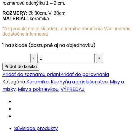
rozmerovú odchýlku 1 – 2 cm.
ROZMERY:
Ø: 30cm, V: 30cm
MATERIÁL:
keramika
*Ak produkt nie je skladom, o termíne doručenia Vás budeme
dodatočne informovať.
1 na sklade (dostupné aj na objednávku)
Marocká
misa
Pridať do košíka
s
Pridať do zoznamu prianí
Pridať do porovnania
pokrievkou
Kategória
Keramika
,
Kuchyňa a príslušenstvo
,
Misy a
M07
misky
,
Misy s pokrievkou
,
VÝPREDAJ
quantity
Súvisiace produkty