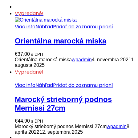
Vypredané!
Viac info
Náhľad
Pridať do zoznamu prianí
Orientálna marocká miska
€
37.00
s DPH
Orientálna marocká miska
wpadmin
4. novembra 2021
1.
augusta 2025
Vypredané!
Viac info
Náhľad
Pridať do zoznamu prianí
Marocký strieborný podnos
Mernissi 27cm
€
44.90
s DPH
Marocký strieborný podnos Mernissi 27cm
wpadmin
8.
apríla 2022
12. septembra 2025