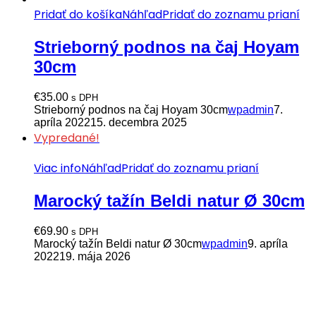
Pridať do košíka
Náhľad
Pridať do zoznamu prianí
Strieborný podnos na čaj Hoyam
30cm
€
35.00
s DPH
Strieborný podnos na čaj Hoyam 30cm
wpadmin
7.
apríla 2022
15. decembra 2025
Vypredané!
Viac info
Náhľad
Pridať do zoznamu prianí
Marocký tažín Beldi natur Ø 30cm
€
69.90
s DPH
Marocký tažín Beldi natur Ø 30cm
wpadmin
9. apríla
2022
19. mája 2026