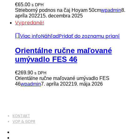
€
65.00
s DPH
Strieborný podnos na čaj Hoyam 50cm
wpadmin
8.
apríla 2022
15. decembra 2025
Vypredané!
Viac info
Náhľad
Pridať do zoznamu prianí
Orientálne ručne maľované
umývadlo FES 46
€
269.90
s DPH
Orientálne ručne maľované umývadlo FES
46
wpadmin
7. apríla 2022
19. mája 2026
KONTAKT
VOP & GDPR