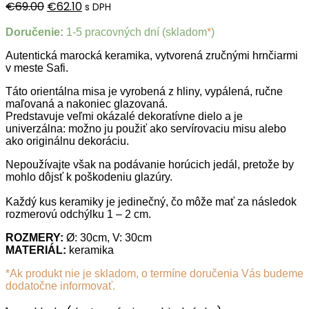
Pôvodná
Aktuálna
€
69.00
€
62.10
s DPH
cena
cena
Doručenie:
1-5 pracovných dní (skladom
*
)
bola:
je:
Autentická marocká keramika, vytvorená zručnými hrnčiarmi
€69.00.
€62.10.
v meste Safi.
Táto orientálna misa je vyrobená z hliny, vypálená, ručne
maľovaná a nakoniec glazovaná.
Predstavuje veľmi okázalé dekoratívne dielo a je
univerzálna: možno ju použiť ako servírovaciu misu alebo
ako originálnu dekoráciu.
Nepoužívajte však na podávanie horúcich jedál, pretože by
mohlo dôjsť k poškodeniu glazúry.
Každý kus keramiky je jedinečný, čo môže mať za následok
rozmerovú odchýlku 1 – 2 cm.
ROZMERY:
Ø: 30cm, V: 30cm
MATERIÁL:
keramika
*Ak produkt nie je skladom, o termíne doručenia Vás budeme
dodatočne informovať.