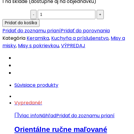
1 na sklade (dostupné aj na objednávku)
Marocká
misa
Pridať do košíka
s
Pridať do zoznamu prianí
Pridať do porovnania
pokrievkou
Kategória
Keramika
,
Kuchyňa a príslušenstvo
,
Misy a
M06
misky
,
Misy s pokrievkou
,
VÝPREDAJ
quantity
Súvisiace produkty
Vypredané!
Viac info
Náhľad
Pridať do zoznamu prianí
Orientálne ručne maľované