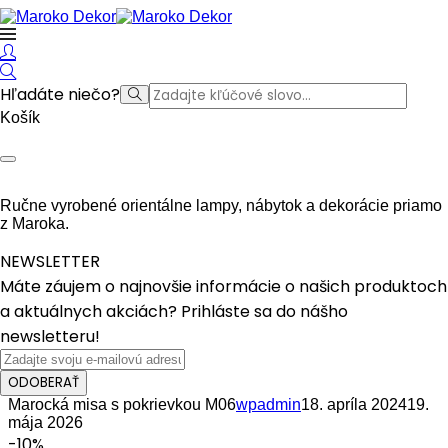
Hľadáte niečo?
Košík
Ručne vyrobené orientálne lampy, nábytok a dekorácie priamo
z Maroka.
NEWSLETTER
Máte záujem o najnovšie informácie o našich produktoch
a aktuálnych akciách? Prihláste sa do nášho
newsletteru!
ODOBERAŤ
Marocká misa s pokrievkou M06
wpadmin
18. apríla 2024
19.
mája 2026
-10%