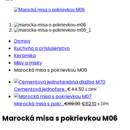
Domov
Kuchyňa a príslušenstvo
Keramika
Misy a misky
Marocká misa s pokrievkou M06
Cementová jednofare...
€
44.50
s DPH
Pôvodná
Aktuálna
Marocká misa s pokr...
€
69.00
€
62.10
s DPH
cena
cena
Marocká misa s pokrievkou M06
bola:
je:
€69.00.
€62.10.