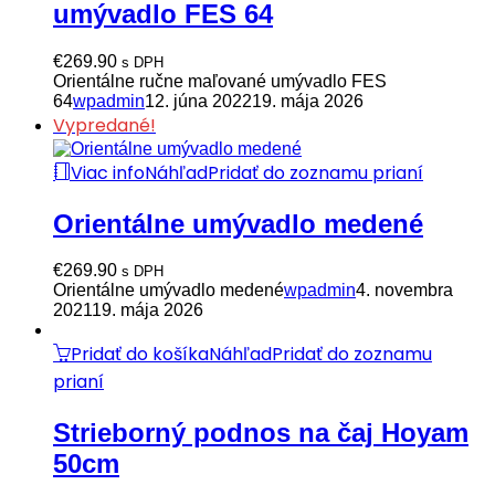
umývadlo FES 64
€
269.90
s DPH
Orientálne ručne maľované umývadlo FES
64
wpadmin
12. júna 2022
19. mája 2026
Vypredané!
Viac info
Náhľad
Pridať do zoznamu prianí
Orientálne umývadlo medené
€
269.90
s DPH
Orientálne umývadlo medené
wpadmin
4. novembra
2021
19. mája 2026
Pridať do košíka
Náhľad
Pridať do zoznamu
prianí
Strieborný podnos na čaj Hoyam
50cm