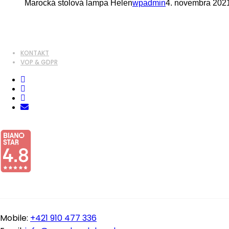
Marocká stolová lampa Helen
wpadmin
4. novembra 202
KONTAKT
VOP & GDPR
Mobile:
+421 910 477 336