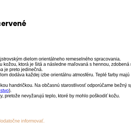
červené
jstrovským dielom orientálneho remeselného spracovania.
ou kožou, ktorá je šitá a následne maľovaná s hennou, zdoben
 je preto jedinečná.
lom dodáva každej izbe orientálnu atmosféru. Teplé farby majú 
lhkou handričkou. Na občasnú starostlivosť odporúčame bežný spr
nstvo
).
 pretože nevyžarujú teplo, ktoré by mohlo poškodiť kožu.
dodatočne informovať.