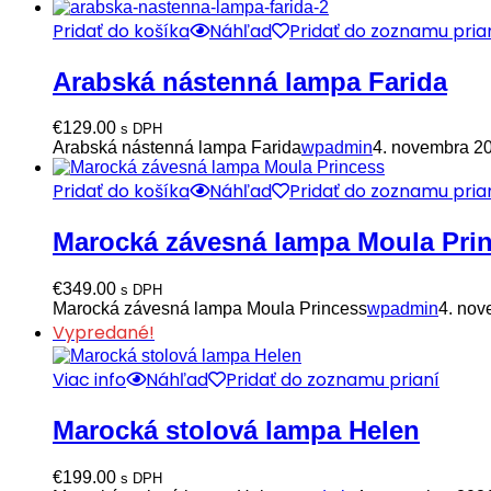
Pridať do košíka
Náhľad
Pridať do zoznamu pria
Arabská nástenná lampa Farida
€
129.00
s DPH
Arabská nástenná lampa Farida
wpadmin
4. novembra 2
Pridať do košíka
Náhľad
Pridať do zoznamu pria
Marocká závesná lampa Moula Pri
€
349.00
s DPH
Marocká závesná lampa Moula Princess
wpadmin
4. nov
Vypredané!
Viac info
Náhľad
Pridať do zoznamu prianí
Marocká stolová lampa Helen
€
199.00
s DPH