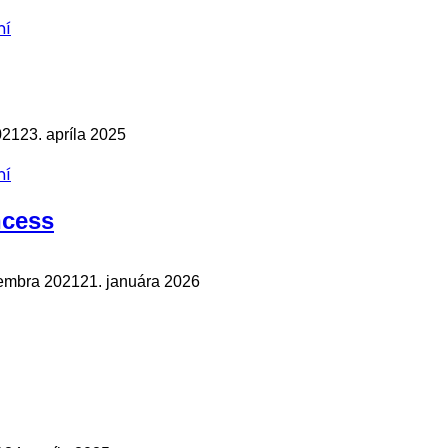
ní
021
23. apríla 2025
ní
ncess
embra 2021
21. januára 2026