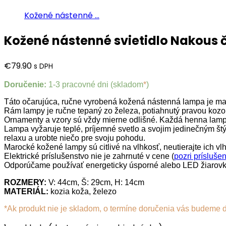
Kožené nástenné ...
Kožené nástenné svietidlo Nakous 
€
79.90
s DPH
Doručenie:
1-3 pracovné dni (skladom
*
)
Táto očarujúca, ručne vyrobená kožená nástenná lampa je ma
Rám lampy je ručne tepaný zo železa, potiahnutý pravou koz
Ornamenty a vzory sú vždy mierne odlišné. Každá henna lampa
Lampa vyžaruje teplé, príjemné svetlo a svojim jedinečným štý
relaxu a urobte niečo pre svoju pohodu.
Marocké kožené lampy sú citlivé na vlhkosť, neutierajte ich v
Elektrické príslušenstvo nie je zahrnuté v cene (
pozri prísluše
Odporúčame používať energeticky úsporné alebo LED žiarovky,
ROZMERY:
V: 44cm, Š: 29cm, H: 14cm
MATERIÁL:
kozia koža, železo
*Ak produkt nie je skladom, o termíne doručenia vás budeme 