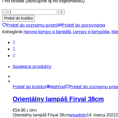
1 na sklade (dostupné aj na objednávku)
Kožené
nástenné
Pridať do košíka
svietidlo
Pridať do zoznamu prianí
Pridať do porovnania
Nakous
Kategórie
Henna lampy a tienidlá
,
Lampy a lampáše
,
Nás
červené
quantity
Súvisiace produkty
Pridať do košíka
Náhľad
Pridať do zoznamu pria
Orientálny lampáš Firyal 38cm
€
54.90
s DPH
Orientálny lampáš Firyal 38cm
wpadmin
14. marca 2022
2