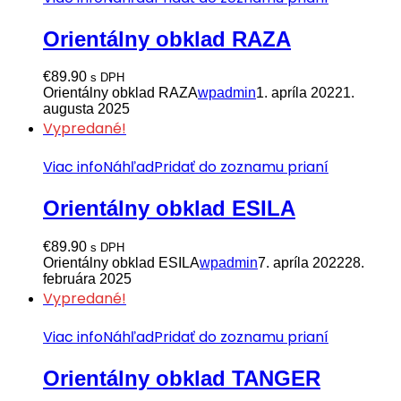
Orientálny obklad RAZA
€
89.90
s DPH
Orientálny obklad RAZA
wpadmin
1. apríla 2022
1.
augusta 2025
Vypredané!
Viac info
Náhľad
Pridať do zoznamu prianí
Orientálny obklad ESILA
€
89.90
s DPH
Orientálny obklad ESILA
wpadmin
7. apríla 2022
28.
februára 2025
Vypredané!
Viac info
Náhľad
Pridať do zoznamu prianí
Orientálny obklad TANGER