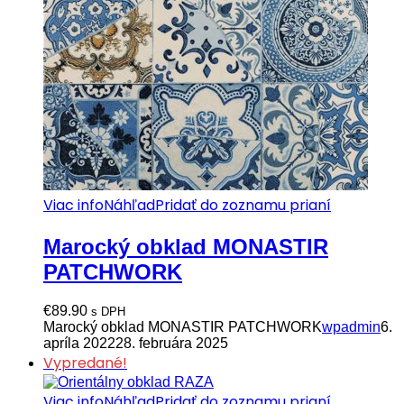
Viac info
Náhľad
Pridať do zoznamu prianí
Marocký obklad MONASTIR
PATCHWORK
€
89.90
s DPH
Marocký obklad MONASTIR PATCHWORK
wpadmin
6.
apríla 2022
28. februára 2025
Vypredané!
Viac info
Náhľad
Pridať do zoznamu prianí