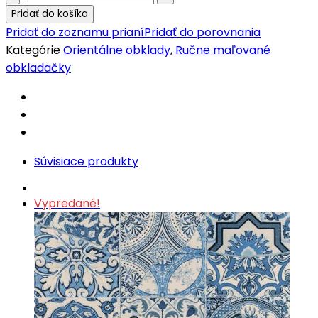
maľovaný
Pridať do košíka
obklad
Pridať do zoznamu prianí
Pridať do porovnania
Hiyam
Kategórie
Orientálne obklady
,
Ručne maľované
Green
obkladačky
quantity
Súvisiace produkty
Vypredané!