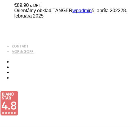
€
89.90
s DPH
Orientálny obklad TANGER
wpadmin
5. apríla 2022
28.
februára 2025
KONTAKT
VOP & GDPR