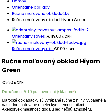
Domov
Orientálne obklady
Ručne maľované obkladačky
Ručne maľovaný obklad Hiyam Green
Orientálny záves...
€
119.00
s DPH
Ručne maľovaný ob...
€
9.90
s DPH
Ručne maľovaný obklad Hiyam
Green
€
9.90
s DPH
Doručenie:
5-10 pracovné dni (skladom
*
)
Marocké obkladačky sú vyrábané ručne z hliny, vypálené a
následné maľované umeleckými remeselníkmi.
Akejkoľvek miestnosti dodajú jedinečnú atmosféru.