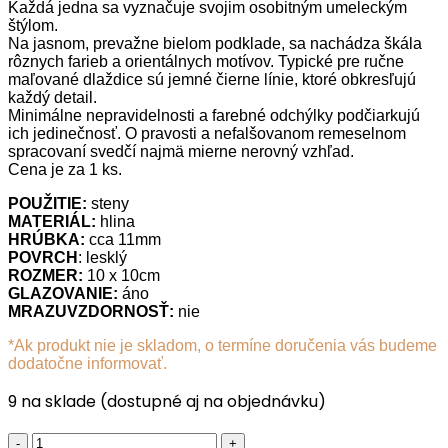
Každá jedna sa vyznačuje svojim osobitným umeleckým
štýlom.
Na jasnom, prevažne bielom podklade, sa nachádza škála
rôznych farieb a orientálnych motívov. Typické pre ručne
maľované dlaždice sú jemné čierne línie, ktoré obkresľujú
každý detail.
Minimálne nepravidelnosti a farebné odchýlky podčiarkujú
ich jedinečnosť. O pravosti a nefalšovanom remeselnom
spracovaní svedčí najmä mierne nerovný vzhľad.
Cena je za 1 ks.
POUŽITIE:
steny
MATERIÁL:
hlina
HRÚBKA:
cca 11mm
POVRCH
: lesklý
ROZMER:
10 x 10cm
GLAZOVANIE:
áno
MRAZUVZDORNOSŤ:
nie
*Ak produkt nie je skladom, o termíne doručenia vás budeme
dodatočne informovať.
9 na sklade (dostupné aj na objednávku)
Ručne