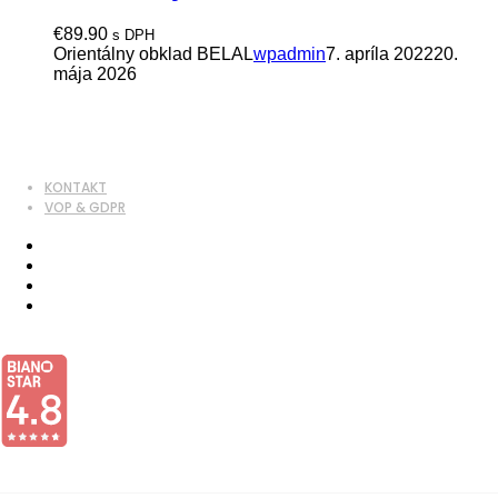
€
89.90
s DPH
Orientálny obklad BELAL
wpadmin
7. apríla 2022
20.
mája 2026
KONTAKT
VOP & GDPR