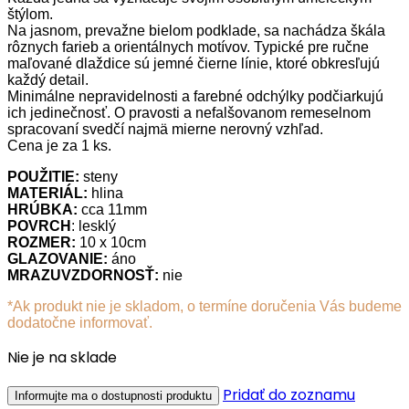
štýlom.
Na jasnom, prevažne bielom podklade, sa nachádza škála
rôznych farieb a orientálnych motívov. Typické pre ručne
maľované dlaždice sú jemné čierne línie, ktoré obkresľujú
každý detail.
Minimálne nepravidelnosti a farebné odchýlky podčiarkujú
ich jedinečnosť. O pravosti a nefalšovanom remeselnom
spracovaní svedčí najmä mierne nerovný vzhľad.
Cena je za 1 ks.
POUŽITIE:
steny
MATERIÁL:
hlina
HRÚBKA:
cca 11mm
POVRCH
: lesklý
ROZMER:
10 x 10cm
GLAZOVANIE:
áno
MRAZUVZDORNOSŤ:
nie
*Ak produkt nie je skladom, o termíne doručenia Vás budeme
dodatočne informovať.
Nie je na sklade
Pridať do zoznamu