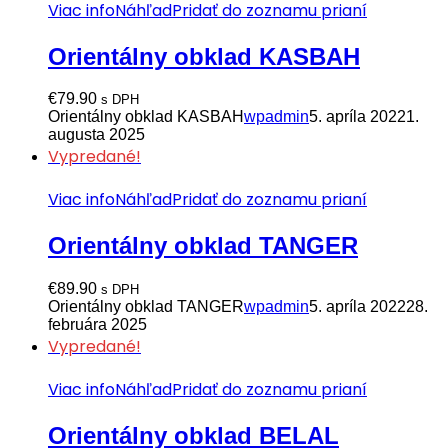
Viac info
Náhľad
Pridať do zoznamu prianí
Orientálny obklad KASBAH
€
79.90
s DPH
Orientálny obklad KASBAH
wpadmin
5. apríla 2022
1.
augusta 2025
Vypredané!
Viac info
Náhľad
Pridať do zoznamu prianí
Orientálny obklad TANGER
€
89.90
s DPH
Orientálny obklad TANGER
wpadmin
5. apríla 2022
28.
februára 2025
Vypredané!
Viac info
Náhľad
Pridať do zoznamu prianí
Orientálny obklad BELAL