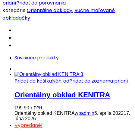
prianí
Pridať do porovnania
Kategórie
Orientálne obklady
,
Ručne maľované
obkladačky
Súvisiace produkty
Pridať do košíka
Náhľad
Pridať do zoznamu prianí
Orientálny obklad KENITRA
€
99.90
s DPH
Orientálny obklad KENITRA
wpadmin
5. apríla 2022
17.
júna 2026
Vypredané!