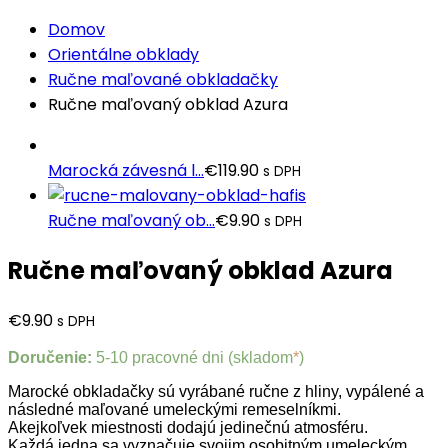
Domov
Orientálne obklady
Ručne maľované obkladačky
Ručne maľovaný obklad Azura
Marocká závesná l...
€
119.90
s DPH
Ručne maľovaný ob...
€
9.90
s DPH
Ručne maľovaný obklad Azura
€
9.90
s DPH
Doručenie:
5-10 pracovné dni (skladom
*
)
Marocké obkladačky sú vyrábané ručne z hliny, vypálené a
následné maľované umeleckými remeselníkmi.
Akejkoľvek miestnosti dodajú jedinečnú atmosféru.
Každá jedna sa vyznačuje svojim osobitným umeleckým