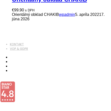
€
99.90
s DPH
Orientálný obklad CHAKIB
wpadmin
5. apríla 2022
17.
júna 2026
KONTAKT
VOP & GDPR