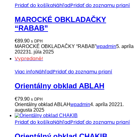
Pridať do košíka
Náhľad
Pridať do zoznamu prianí
MAROCKÉ OBKLADAČKY
“RABAB”
€
89.90
s DPH
MAROCKÉ OBKLADAČKY “RABAB”
wpadmin
5. apríla
2022
31. júla 2025
Vypredané!
Viac info
Náhľad
Pridať do zoznamu prianí
Orientálny obklad ABLAH
€
79.90
s DPH
Orientálny obklad ABLAH
wpadmin
4. apríla 2022
1.
augusta 2025
Pridať do košíka
Náhľad
Pridať do zoznamu prianí
Orientálný obklad CHAKIB