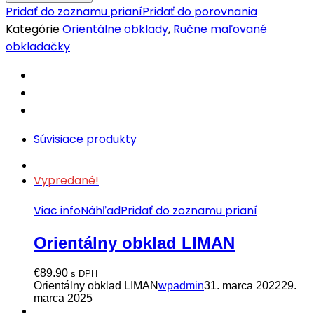
obklad
Pridať do zoznamu prianí
Pridať do porovnania
Arub
Kategórie
Orientálne obklady
,
Ručne maľované
quantity
obkladačky
Súvisiace produkty
Vypredané!
Viac info
Náhľad
Pridať do zoznamu prianí
Orientálny obklad LIMAN
€
89.90
s DPH
Orientálny obklad LIMAN
wpadmin
31. marca 2022
29.
marca 2025