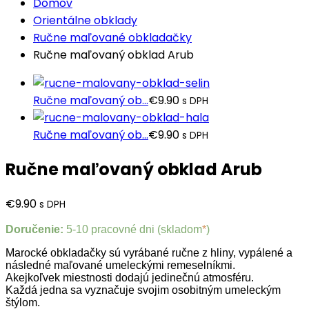
Domov
Orientálne obklady
Ručne maľované obkladačky
Ručne maľovaný obklad Arub
Ručne maľovaný ob...
€
9.90
s DPH
Ručne maľovaný ob...
€
9.90
s DPH
Ručne maľovaný obklad Arub
€
9.90
s DPH
Doručenie:
5-10 pracovné dni (skladom
*
)
Marocké obkladačky sú vyrábané ručne z hliny, vypálené a
následné maľované umeleckými remeselníkmi.
Akejkoľvek miestnosti dodajú jedinečnú atmosféru.
Každá jedna sa vyznačuje svojim osobitným umeleckým
štýlom.