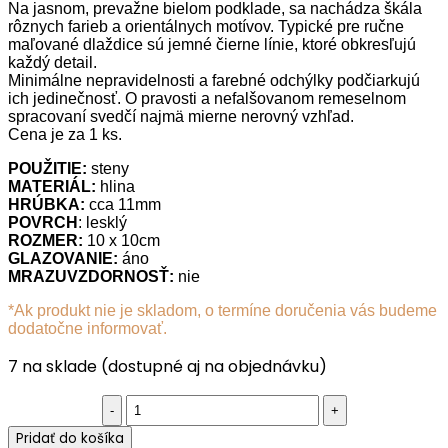
Na jasnom, prevažne bielom podklade, sa nachádza škála
rôznych farieb a orientálnych motívov. Typické pre ručne
maľované dlaždice sú jemné čierne línie, ktoré obkresľujú
každý detail.
Minimálne nepravidelnosti a farebné odchýlky podčiarkujú
ich jedinečnosť. O pravosti a nefalšovanom remeselnom
spracovaní svedčí najmä mierne nerovný vzhľad.
Cena je za 1 ks.
POUŽITIE:
steny
MATERIÁL:
hlina
HRÚBKA:
cca 11mm
POVRCH
: lesklý
ROZMER:
10 x 10cm
GLAZOVANIE:
áno
MRAZUVZDORNOSŤ:
nie
*Ak produkt nie je skladom, o termíne doručenia vás budeme
dodatočne informovať.
7 na sklade (dostupné aj na objednávku)
Ručne
maľovaný
Pridať do košíka