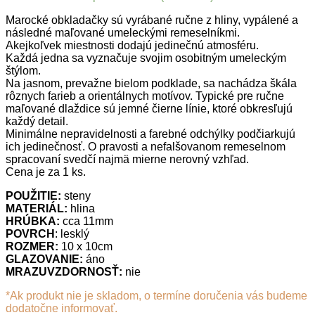
Marocké obkladačky sú vyrábané ručne z hliny, vypálené a
následné maľované umeleckými remeselníkmi.
Akejkoľvek miestnosti dodajú jedinečnú atmosféru.
Každá jedna sa vyznačuje svojim osobitným umeleckým
štýlom.
Na jasnom, prevažne bielom podklade, sa nachádza škála
rôznych farieb a orientálnych motívov. Typické pre ručne
maľované dlaždice sú jemné čierne línie, ktoré obkresľujú
každý detail.
Minimálne nepravidelnosti a farebné odchýlky podčiarkujú
ich jedinečnosť. O pravosti a nefalšovanom remeselnom
spracovaní svedčí najmä mierne nerovný vzhľad.
Cena je za 1 ks.
POUŽITIE:
steny
MATERIÁL:
hlina
HRÚBKA:
cca 11mm
POVRCH
: lesklý
ROZMER:
10 x 10cm
GLAZOVANIE:
áno
MRAZUVZDORNOSŤ:
nie
*Ak produkt nie je skladom, o termíne doručenia vás budeme
dodatočne informovať.