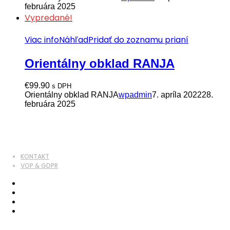
februára 2025
Vypredané!
Viac info
Náhľad
Pridať do zoznamu prianí
Orientálny obklad RANJA
€
99.90
s DPH
Orientálny obklad RANJA
wpadmin
7. apríla 2022
28.
februára 2025
KONTAKT
VOP & GDPR