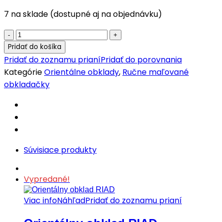
7 na sklade (dostupné aj na objednávku)
Ručne
maľovaný
Pridať do košíka
obklad
Pridať do zoznamu prianí
Pridať do porovnania
Aisha
Kategórie
Orientálne obklady
,
Ručne maľované
quantity
obkladačky
Súvisiace produkty
Vypredané!
Viac info
Náhľad
Pridať do zoznamu prianí