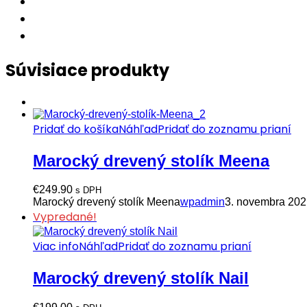
Súvisiace produkty
Pridať do košíka
Náhľad
Pridať do zoznamu prianí
Marocký drevený stolík Meena
€
249.90
s DPH
Marocký drevený stolík Meena
wpadmin
3. novembra 202
Vypredané!
Viac info
Náhľad
Pridať do zoznamu prianí
Marocký drevený stolík Nail