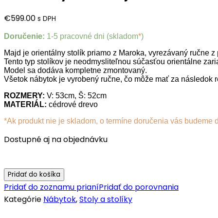
€
599.00
s DPH
Doručenie:
1-5 pracovné dni (skladom
*
)
Majd je orientálny stolík priamo z Maroka, vyrezávaný ručne
Tento typ stolíkov je neodmysliteľnou súčasťou orientálne zari
Model sa dodáva kompletne zmontovaný.
Všetok nábytok je vyrobený ručne, čo môže mať za následok 
ROZMERY:
V: 53cm, Š: 52cm
MATERIÁL:
cédrové drevo
*Ak produkt nie je skladom, o termíne doručenia vás budeme 
Dostupné aj na objednávku
Pridať do košíka
Pridať do zoznamu prianí
Pridať do porovnania
Kategórie
Nábytok
,
Stoly a stolíky