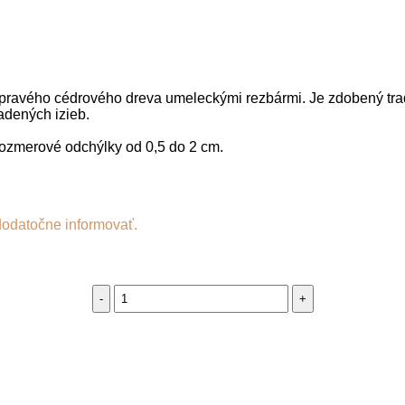
 z pravého cédrového dreva umeleckými rezbármi. Je zdobený tr
adených izieb.
rozmerové odchýlky od 0,5 do 2 cm.
dodatočne informovať.
Orientálny
stolík
Majd
quantity