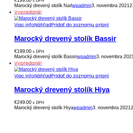
€
199.00
s DPH
Marocký drevený stolík Nail
wpadmin
3. novembra 2021
2
Vypredané!
Viac info
Náhľad
Pridať do zoznamu prianí
Marocký drevený stolík Bassir
€
199.00
s DPH
Marocký drevený stolík Bassir
wpadmin
3. novembra 202
Vypredané!
Viac info
Náhľad
Pridať do zoznamu prianí
Marocký drevený stolík Hiya
€
249.00
s DPH
Marocký drevený stolík Hiya
wpadmin
3. novembra 2021
2