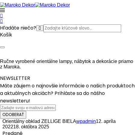
Hľadáte niečo?
Košík
Ručne vyrobené orientálne lampy, nábytok a dekorácie priamo
z Maroka.
NEWSLETTER
Máte záujem o najnovšie informácie o našich produktoch
a aktuálnych akciách? Prihláste sa do nášho
newsletteru!
ODOBERAŤ
Orientálny obklad ZELLIGE BIELA
wpadmin
12. apríla
2022
18. októbra 2025
Predané