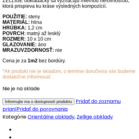
ZELLIGE obkladačky sa vyznačujú miernou nerovnosťou,
ktorá prispieva ku kráse výsledných kompozícií.
POUŽITIE:
steny
MATERIÁL:
hlina
HRÚBKA:
1,2 cm
POVRCH
: matný až lesklý
ROZMER:
10 x 10 cm
GLAZOVANIE:
áno
MRAZUVZDORNOSŤ:
nie
Cena je za
1m2
bez bordúry.
*Ak produkt nie je skladom, o termíne doručenia vás budeme
dodatočne informovať.
Nie je na sklade
Pridať do zoznamu
prianí
Pridať do porovnania
Kategórie
Orientálne obklady
,
Zellige obklady