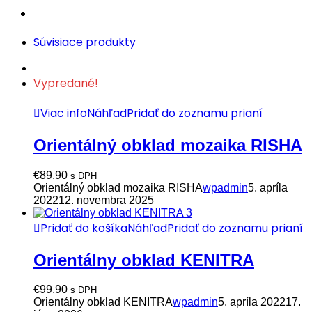
Súvisiace produkty
Vypredané!
Viac info
Náhľad
Pridať do zoznamu prianí
Orientálný obklad mozaika RISHA
€
89.90
s DPH
Orientálný obklad mozaika RISHA
wpadmin
5. apríla
2022
12. novembra 2025
Pridať do košíka
Náhľad
Pridať do zoznamu prianí
Orientálny obklad KENITRA
€
99.90
s DPH
Orientálny obklad KENITRA
wpadmin
5. apríla 2022
17.