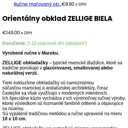
Ručne maľovaný ob...
€
9.90
s DPH
Orientálny obklad ZELLIGE BIELA
€
149.00
s DPH
Doručenie:
5-10 pracovné dni (skladom
*
)
Vyrobené ručne v Maroku.
ZELLIGE obkladačky
– typické marocké dlaždice, ktoré sa
tradične ponúkajú v
glazúrovanej, smaltovanej alebo
naturálnej verzii.
Tieto exkluzívne obkladačky sú samozrejmou
súčasťou marockej a andalúzskej architektúry, čoraz
častejšie sa však využívajú v moderných interiéroch.
Ich špeciálne kúzlo vychádza z ich výnimočnej ručnej výroby,
ktorej výsledkom sú rozmanité farebné odtiene a objavujúce
sa nuansy.
S
ú vypálené tradičnou metódou a ručne upravené na mieru
10 x 10 cm.