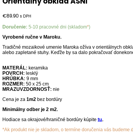
Orientálny obklad ASNI
€
89.90
s DPH
Doručenie:
5-10 pracovné dni (skladom
*
)
Vyrobené ručne v Maroku.
Tradičné mozaikové umenie Maroka ožíva v orientálnych obkla
alebo zapletané stuhy. Keďže by sa dalo pokračovať doneko
MATERÁL:
keramika
POVRCH:
lesklý
HRÚBKA:
9 mm
ROZMER:
50 x 25 cm
MRAZUVZDORNOSŤ:
nie
Cena je za
1m2
bez bordúry
Minimálny odber je 2 m2.
Hodiace sa okrajové/hraničné bordúry kúpite
t
u
.
*Ak produkt nie je skladom, o termíne doručenia vás budeme 