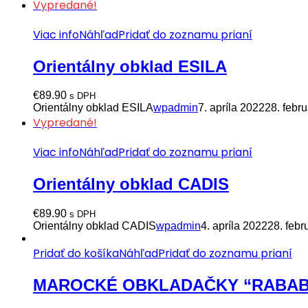
Vypredané!
Viac info
Náhľad
Pridať do zoznamu prianí
Orientálny obklad ESILA
€
89.90
s DPH
Orientálny obklad ESILA
wpadmin
7. apríla 2022
28. febr
Vypredané!
Viac info
Náhľad
Pridať do zoznamu prianí
Orientálny obklad CADIS
€
89.90
s DPH
Orientálny obklad CADIS
wpadmin
4. apríla 2022
28. febr
Pridať do košíka
Náhľad
Pridať do zoznamu prianí
MAROCKÉ OBKLADAČKY “RABAB