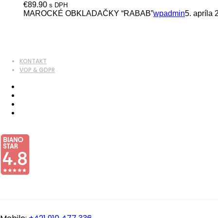
€
89.90
s DPH
MAROCKÉ OBKLADAČKY “RABAB”
wpadmin
5. apríla
KONTAKT
VOP & GDPR