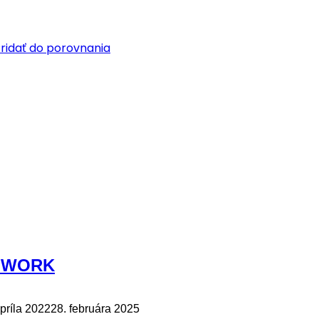
ridať do porovnania
CHWORK
apríla 2022
28. februára 2025