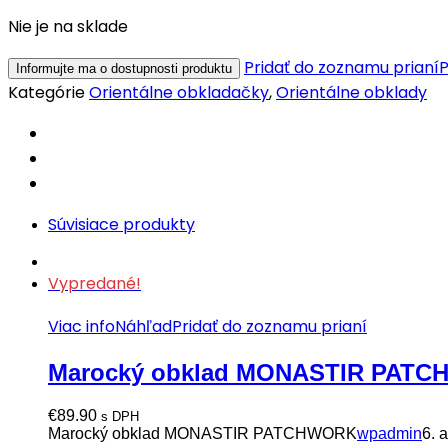
Nie je na sklade
Pridať do zoznamu prianí
P
Kategórie
Orientálne obkladačky
,
Orientálne obklady
Súvisiace produkty
Vypredané!
Viac info
Náhľad
Pridať do zoznamu prianí
Marocký obklad MONASTIR PAT
€
89.90
s DPH
Marocký obklad MONASTIR PATCHWORK
wpadmin
6. 