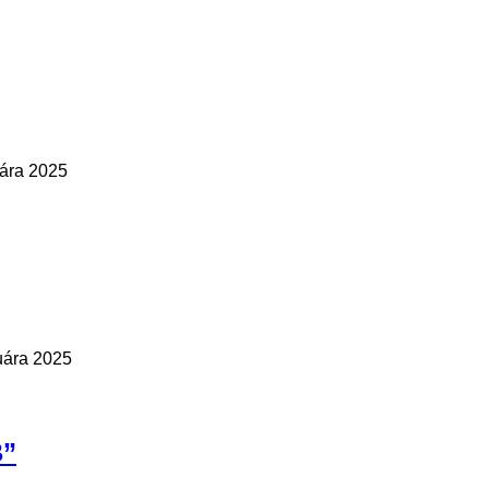
uára 2025
uára 2025
”