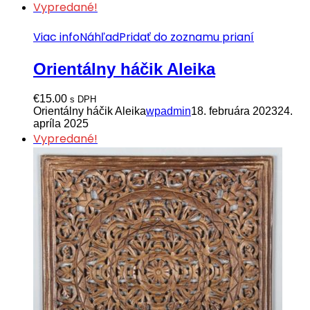
Vypredané!
Viac info
Náhľad
Pridať do zoznamu prianí
Orientálny háčik Aleika
€
15.00
s DPH
Orientálny háčik Aleika
wpadmin
18. februára 2023
24.
apríla 2025
Vypredané!