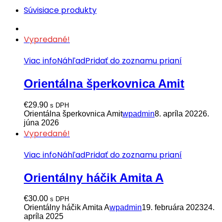
Súvisiace produkty
Vypredané!
Viac info
Náhľad
Pridať do zoznamu prianí
Orientálna šperkovnica Amit
€
29.90
s DPH
Orientálna šperkovnica Amit
wpadmin
8. apríla 2022
6.
júna 2026
Vypredané!
Viac info
Náhľad
Pridať do zoznamu prianí
Orientálny háčik Amita A
€
30.00
s DPH
Orientálny háčik Amita A
wpadmin
19. februára 2023
24.
apríla 2025