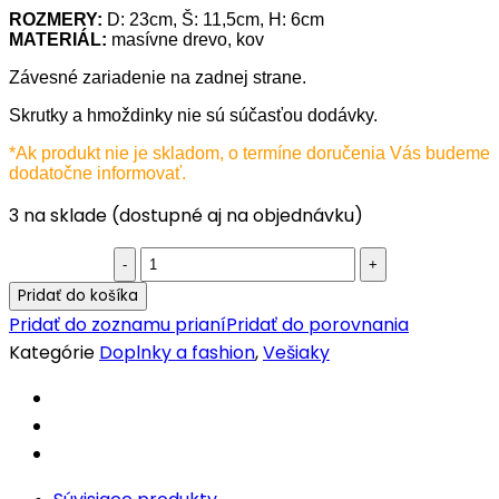
ROZMERY:
D: 23cm, Š: 11,5cm, H: 6cm
MATERIÁL:
masívne drevo, kov
Závesné zariadenie na zadnej strane.
Skrutky a hmoždinky nie sú súčasťou dodávky.
*Ak produkt nie je skladom, o termíne doručenia Vás budeme
dodatočne informovať.
3 na sklade (dostupné aj na objednávku)
Orientálny
háčik
Pridať do košíka
Kaalab
Pridať do zoznamu prianí
Pridať do porovnania
E
Kategórie
Doplnky a fashion
,
Vešiaky
quantity