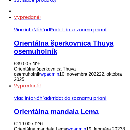
Súvisiace produkty
Vypredané!
Viac info
Náhľad
Pridať do zoznamu prianí
Orientálna šperkovnica Thuya
osemuholník
€
39.00
s DPH
Orientálna šperkovnica Thuya
osemuholník
wpadmin
10. novembra 2022
22. októbra
2025
Vypredané!
Viac info
Náhľad
Pridať do zoznamu prianí
Orientálna mandala Lema
€
119.00
s DPH
Orientálna mandala Lema
wpadmin
19. februára 2023
8.