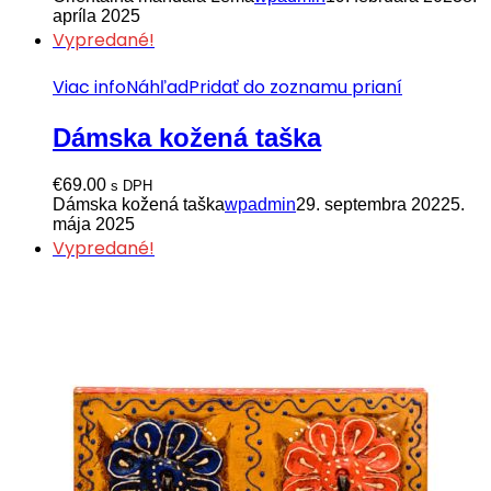
apríla 2025
Vypredané!
Viac info
Náhľad
Pridať do zoznamu prianí
Dámska kožená taška
€
69.00
s DPH
Dámska kožená taška
wpadmin
29. septembra 2022
5.
mája 2025
Vypredané!