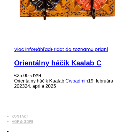
Viac info
Náhľad
Pridať do zoznamu prianí
Orientálny háčik Kaalab C
€
25.00
s DPH
Orientálny háčik Kaalab C
wpadmin
19. februára
2023
24. apríla 2025
KONTAKT
VOP & GDPR