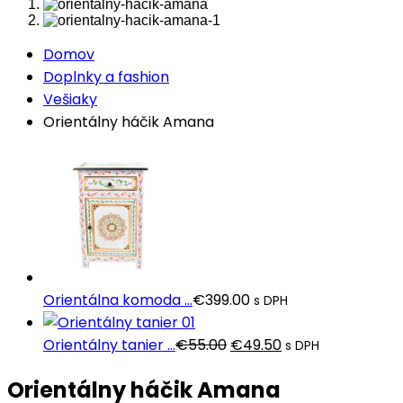
Domov
Doplnky a fashion
Vešiaky
Orientálny háčik Amana
Orientálna komoda ...
€
399.00
s DPH
Pôvodná
Aktuálna
Orientálny tanier ...
€
55.00
€
49.50
s DPH
cena
cena
Orientálny háčik Amana
bola:
je: