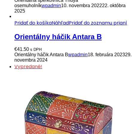
Orientálna šperkovnica Thuya
osemuholník
wpadmin
10. novembra 2022
22. októbra
2025
Pridať do košíka
Náhľad
Pridať do zoznamu prianí
Orientálny háčik Antara B
€
41.50
s DPH
Orientálny háčik Antara B
wpadmin
18. februára 2023
29.
novembra 2024
Vypredané!