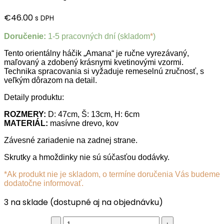
€55.00.
€49.50.
€
46.00
s DPH
Doručenie:
1-5 pracovných dní (skladom
*
)
Tento orientálny háčik „Amana“ je ručne vyrezávaný,
maľovaný a zdobený krásnymi kvetinovými vzormi.
Technika spracovania si vyžaduje remeselnú zručnosť, s
veľkým dôrazom na detail.
Detaily produktu:
ROZMERY:
D: 47cm, Š: 13cm, H: 6cm
MATERIÁL:
masívne drevo, kov
Závesné zariadenie na zadnej strane.
Skrutky a hmoždinky nie sú súčasťou dodávky.
*Ak produkt nie je skladom, o termíne doručenia Vás budeme
dodatočne informovať.
3 na sklade (dostupné aj na objednávku)
Orientálny