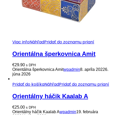
Viac info
Náhľad
Pridať do zoznamu prianí
Orientálna šperkovnica Amit
€
29.90
s DPH
Orientálna šperkovnica Amit
wpadmin
8. apríla 2022
6.
júna 2026
Pridať do košíka
Náhľad
Pridať do zoznamu prianí
Orientálny háčik Kaalab A
€
25.00
s DPH
Orientálny háčik Kaalab A
wpadmin
19. februára