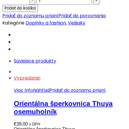
háčik
Pridať do košíka
Amana
Pridať do zoznamu prianí
Pridať do porovnania
quantity
Kategórie
Doplnky a fashion
,
Vešiaky
Súvisiace produkty
Vypredané!
Viac info
Náhľad
Pridať do zoznamu prianí
Orientálna šperkovnica Thuya
osemuholník
€
39.00
s DPH