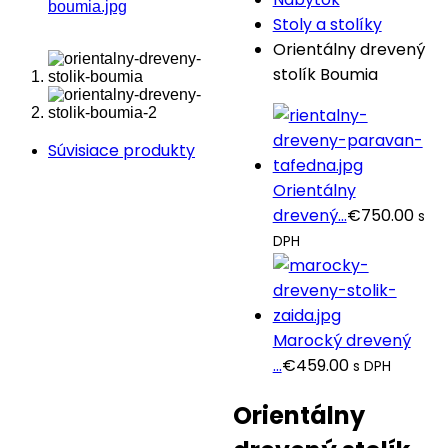
Stoly a stolíky
Orientálny drevený
stolík Boumia
Súvisiace produkty
Orientálny
drevený...
€
750.00
s
DPH
Marocký drevený
...
€
459.00
s DPH
Orientálny