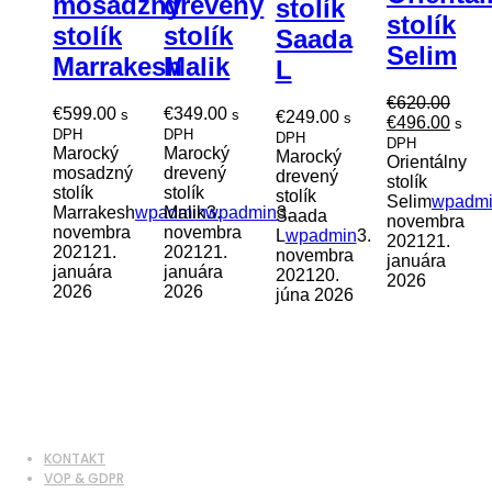
mosadzný
drevený
stolík
stolík
stolík
stolík
Saada
Selim
Marrakesh
Malik
L
€
620.00
€
599.00
€
349.00
s
s
€
249.00
s
Pôvodná
Aktu
€
496.00
s
DPH
DPH
DPH
cena
cena
DPH
Marocký
Marocký
Marocký
bola:
je:
Orientálny
mosadzný
drevený
drevený
€620.00.
€496.
stolík
stolík
stolík
stolík
Selim
wpadm
Marrakesh
wpadmin
Malik
wpadmin
3.
3.
Saada
novembra
novembra
novembra
L
wpadmin
3.
2021
21.
2021
21.
2021
21.
novembra
januára
januára
januára
2021
20.
2026
2026
2026
júna 2026
KONTAKT
VOP & GDPR