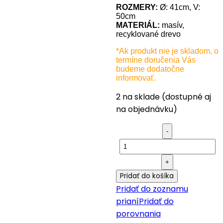
ROZMERY:
Ø: 41cm, V:
50cm
MATERIÁL:
masív,
recyklované drevo
*Ak produkt nie je skladom, o
termíne doručenia Vás
budeme dodatočne
informovať.
2 na sklade (dostupné aj
na objednávku)
Orientálny
drevený
stolík
Boumia
Pridať do košíka
quantity
Pridať do zoznamu
prianí
Pridať do
porovnania