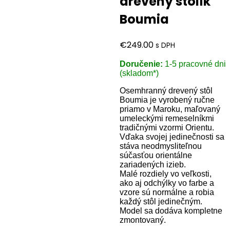
drevený stolík
Boumia
€
249.00
s DPH
Doručenie:
1-5 pracovné dni
(skladom*)
Osemhranný drevený stôl
Boumia je vyrobený ručne
priamo v Maroku, maľovaný
umeleckými remeselníkmi
tradičnými vzormi Orientu.
Vďaka svojej jedinečnosti sa
stáva neodmysliteľnou
súčasťou orientálne
zariadených izieb.
Malé rozdiely vo veľkosti,
ako aj odchýlky vo farbe a
vzore sú normálne a robia
každý stôl jedinečným.
Model sa dodáva kompletne
zmontovaný.