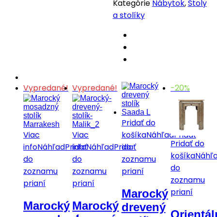
Kategórie
Nábytok
,
Stoly
a stolíky
Vypredané!
Vypredané!
-20%
Pridať do
Viac
Viac
košíka
Náhľad
Pridať
Pridať do
info
Náhľad
Pridať
info
Náhľad
Pridať
do
košíka
Náhľ
do
do
zoznamu
do
zoznamu
zoznamu
prianí
zoznamu
prianí
prianí
prianí
Marocký
Marocký
Marocký
drevený
Orientá