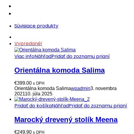
Súvisiace produkty
Vypredané!
Viac info
Náhľad
Pridať do zoznamu prianí
Orientálna komoda Salima
€
399.00
s DPH
Orientálna komoda Salima
wpadmin
3. novembra
2021
10. júla 2025
Pridať do košíka
Náhľad
Pridať do zoznamu prianí
Marocký drevený stolík Meena
€
249.90
s DPH