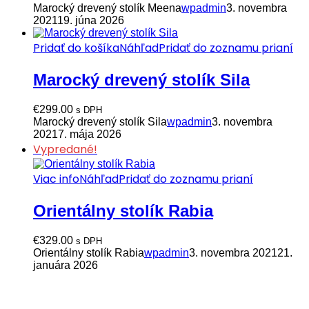
Marocký drevený stolík Meena
wpadmin
3. novembra
2021
19. júna 2026
Pridať do košíka
Náhľad
Pridať do zoznamu prianí
Marocký drevený stolík Sila
€
299.00
s DPH
Marocký drevený stolík Sila
wpadmin
3. novembra
2021
7. mája 2026
Vypredané!
Viac info
Náhľad
Pridať do zoznamu prianí
Orientálny stolík Rabia
€
329.00
s DPH
Orientálny stolík Rabia
wpadmin
3. novembra 2021
21.
januára 2026