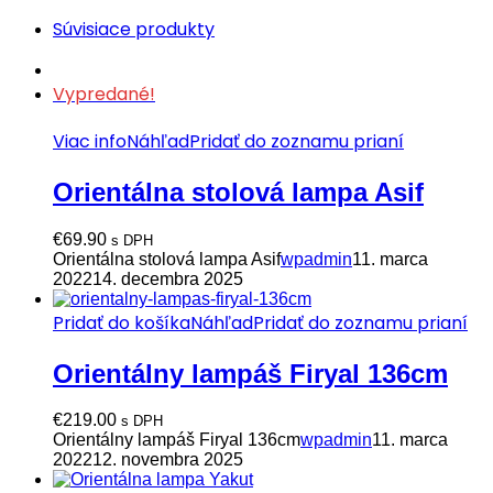
Súvisiace produkty
Vypredané!
Viac info
Náhľad
Pridať do zoznamu prianí
Orientálna stolová lampa Asif
€
69.90
s DPH
Orientálna stolová lampa Asif
wpadmin
11. marca
2022
14. decembra 2025
Pridať do košíka
Náhľad
Pridať do zoznamu prianí
Orientálny lampáš Firyal 136cm
€
219.00
s DPH
Orientálny lampáš Firyal 136cm
wpadmin
11. marca
2022
12. novembra 2025