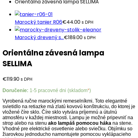
Orientálna závesná lampa SELLIMA
Marocký tanier R06
€
44.00
s DPH
Marocký drevený s...
€
189.00
s DPH
Orientálna závesná lampa
SELLIMA
€
119.90
s DPH
Doručenie:
1-5 pracovné dni (skladom
*
)
Vyrobená ručne marockými remeselníkmi. Toto elegantné
svietidlo na retiazke má zlatú kovovú konštrukciu, do ktorej je
vložené číre sklo. Číre sklo vytvára príjemnú a útulnú
atmosféru v každej miestnosti. Lampu je možné pripevniť na
strop alebo na stenu
ako lampáš pomocou háka
na stene.
Vhodné pre elektrické osvetlenie alebo sviečku. Objímku so
žiarovkou jednoducho namontujete pomocou vyklápacieho