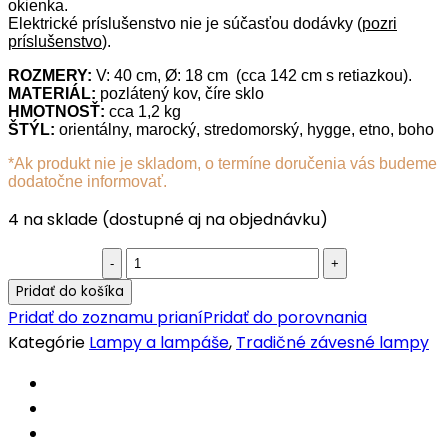
okienka.
Elektrické príslušenstvo nie je súčasťou dodávky (
pozri
príslušenstvo
).
ROZMERY:
V: 40 cm, Ø: 18 cm (cca 142 cm s retiazkou).
MATERIÁL:
pozlátený kov, číre sklo
HMOTNOSŤ:
cca 1,2 kg
ŠTÝL:
orientálny, marocký, stredomorský, hygge, etno, boho
*Ak produkt nie je skladom, o termíne doručenia vás budeme
dodatočne informovať.
4 na sklade (dostupné aj na objednávku)
Orientálna
závesná
Pridať do košíka
lampa
Pridať do zoznamu prianí
Pridať do porovnania
SELLIMA
Kategórie
Lampy a lampáše
,
Tradičné závesné lampy
quantity