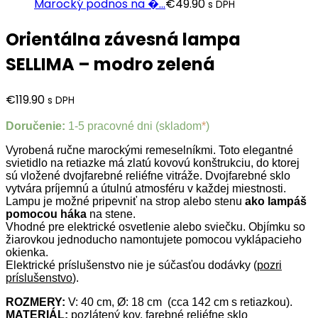
Marocký podnos na �...
€
49.90
s DPH
Orientálna závesná lampa
SELLIMA – modro zelená
€
119.90
s DPH
Doručenie:
1-5 pracovné dni (skladom
*
)
Vyrobená ručne marockými remeselníkmi. Toto elegantné
svietidlo na retiazke má zlatú kovovú konštrukciu, do ktorej
sú vložené dvojfarebné reliéfne vitráže. Dvojfarebné sklo
vytvára príjemnú a útulnú atmosféru v každej miestnosti.
Lampu je možné pripevniť na strop alebo stenu
ako lampáš
pomocou háka
na stene.
Vhodné pre elektrické osvetlenie alebo sviečku. Objímku so
žiarovkou jednoducho namontujete pomocou vyklápacieho
okienka.
Elektrické príslušenstvo nie je súčasťou dodávky (
pozri
príslušenstvo
).
ROZMERY:
V: 40 cm, Ø: 18 cm (cca 142 cm s retiazkou).
MATERIÁL:
pozlátený kov, farebné reliéfne sklo