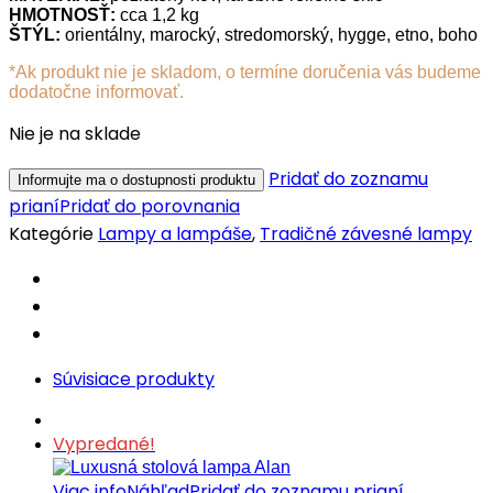
HMOTNOSŤ:
cca 1,2 kg
ŠTÝL:
orientálny, marocký, stredomorský, hygge, etno, boho
*Ak produkt nie je skladom, o termíne doručenia vás budeme
dodatočne informovať.
Nie je na sklade
Pridať do zoznamu
prianí
Pridať do porovnania
Kategórie
Lampy a lampáše
,
Tradičné závesné lampy
Súvisiace produkty
Vypredané!
Viac info
Náhľad
Pridať do zoznamu prianí