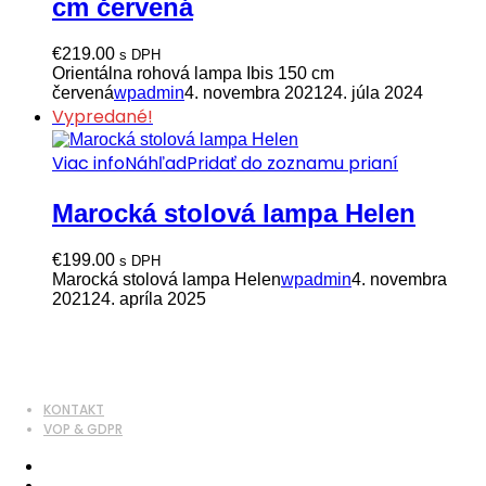
cm červená
€
219.00
s DPH
Orientálna rohová lampa Ibis 150 cm
červená
wpadmin
4. novembra 2021
24. júla 2024
Vypredané!
Viac info
Náhľad
Pridať do zoznamu prianí
Marocká stolová lampa Helen
€
199.00
s DPH
Marocká stolová lampa Helen
wpadmin
4. novembra
2021
24. apríla 2025
KONTAKT
VOP & GDPR