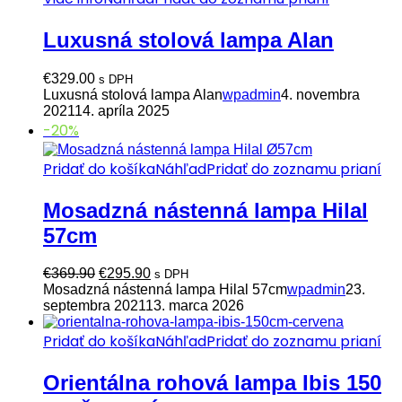
Luxusná stolová lampa Alan
€
329.00
s DPH
Luxusná stolová lampa Alan
wpadmin
4. novembra
2021
14. apríla 2025
-20%
Pridať do košíka
Náhľad
Pridať do zoznamu prianí
Mosadzná nástenná lampa Hilal
57cm
Pôvodná
Aktuálna
€
369.90
€
295.90
s DPH
cena
cena
Mosadzná nástenná lampa Hilal 57cm
wpadmin
23.
bola:
je:
septembra 2021
13. marca 2026
€369.90.
€295.90.
Pridať do košíka
Náhľad
Pridať do zoznamu prianí
Orientálna rohová lampa Ibis 150