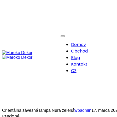
Domov
Obchod
Blog
Kontakt
CZ
Orientálna závesná lampa Nura zelená
wpadmin
17. marca 20
Predané