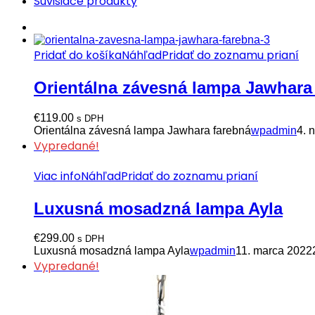
Súvisiace produkty
Pridať do košíka
Náhľad
Pridať do zoznamu prianí
Orientálna závesná lampa Jawhara
€
119.00
s DPH
Orientálna závesná lampa Jawhara farebná
wpadmin
4. 
Vypredané!
Viac info
Náhľad
Pridať do zoznamu prianí
Luxusná mosadzná lampa Ayla
€
299.00
s DPH
Luxusná mosadzná lampa Ayla
wpadmin
11. marca 2022
Vypredané!