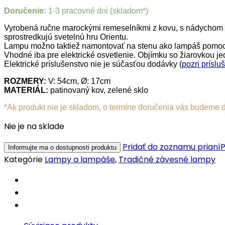
Doručenie:
1-3 pracovné dni (skladom
*
)
Vyrobená ručne marockými remeselníkmi z kovu, s nádychom pat
sprostredkujú svetelnú hru Orientu.
Lampu možno taktiež namontovať na stenu ako lampáš pomoc
Vhodné iba pre elektrické osvetlenie. Objímku so žiarovkou
Elektrické príslušenstvo nie je súčasťou dodávky (
pozri príslu
ROZMERY:
V: 54cm, Ø: 17cm
MATERIÁL:
patinovaný kov, zelené sklo
*Ak produkt nie je skladom, o termíne doručenia vás budeme 
Nie je na sklade
Pridať do zoznamu prianí
P
Kategórie
Lampy a lampáše
,
Tradičné závesné lampy