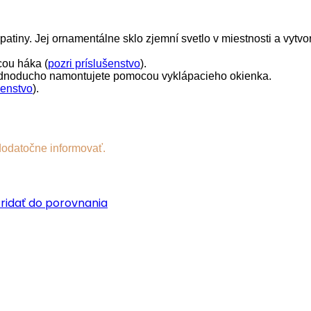
iny. Jej ornamentálne sklo zjemní svetlo v miestnosti a vytvo
ou háka (
pozri príslušenstvo
).
 jednoducho namontujete pomocou vyklápacieho okienka.
šenstvo
).
dodatočne informovať.
ridať do porovnania