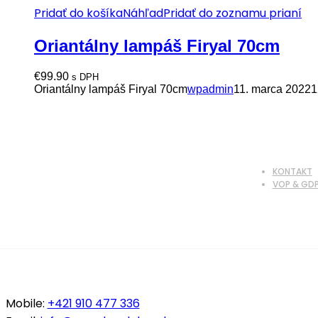
Pridať do košíka
Náhľad
Pridať do zoznamu prianí
Oriantálny lampáš Firyal 70cm
€
99.90
s DPH
Oriantálny lampáš Firyal 70cm
wpadmin
11. marca 2022
1
KONTAKT
VOP & GD
Mobile:
+421 910 477 336