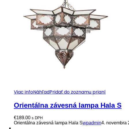
Viac info
Náhľad
Pridať do zoznamu prianí
Orientálna závesná lampa Hala S
€
189.00
s DPH
Orientálna závesná lampa Hala S
wpadmin
4. novembra 