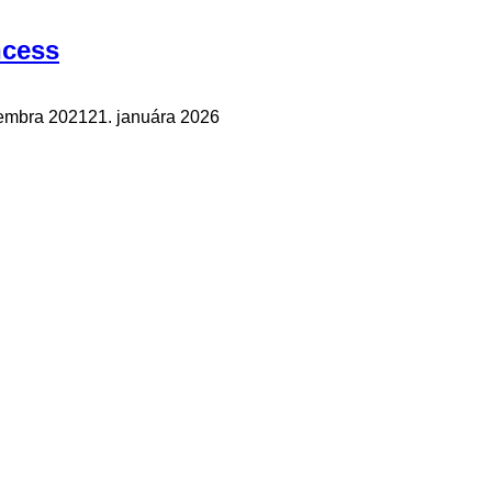
ncess
embra 2021
21. januára 2026