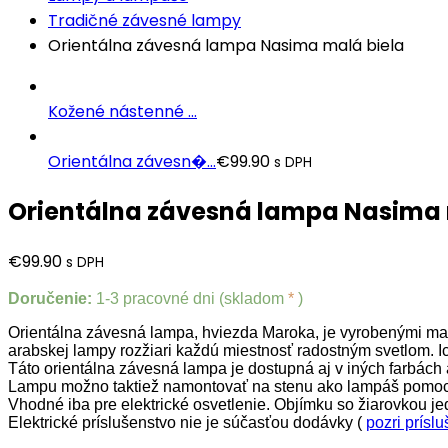
Tradičné závesné lampy
Orientálna závesná lampa Nasima malá biela
Kožené nástenné ...
Orientálna závesn�...
€
99.90
s DPH
Orientálna závesná lampa Nasima 
€
99.90
s DPH
Doručenie:
1-3 pracovné dni (skladom
*
)
Orientálna závesná lampa, hviezda Maroka, je vyrobenými ma
arabskej lampy rozžiari každú miestnosť radostným svetlom.
I
Táto orientálna závesná lampa je dostupná aj v iných farbách 
Lampu možno taktiež namontovať na stenu ako lampáš pomo
Vhodné iba pre elektrické osvetlenie.
Objímku so žiarovkou j
Elektrické príslušenstvo nie je súčasťou dodávky (
pozri prísl