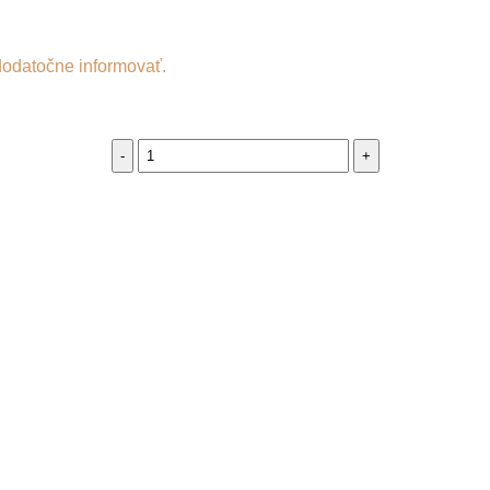
dodatočne informovať.
Orientálna
závesná
lampa
Nasima
malá
biela
quantity