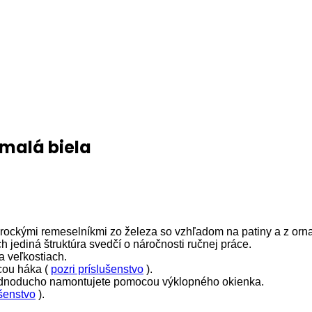
malá biela
rockými remeselníkmi zo železa so vzhľadom na patiny a z or
ch jediná štruktúra svedčí o náročnosti ručnej práce.
a veľkostiach.
cou háka (
pozri príslušenstvo
).
ednoducho namontujete pomocou výklopného okienka.
ušenstvo
).