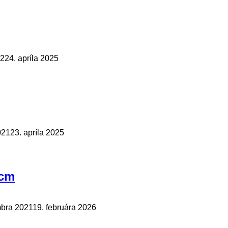
22
24. apríla 2025
021
23. apríla 2025
7cm
mbra 2021
19. februára 2026