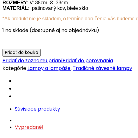
ROZMERY:
V: 38cm, Ø: 33cm
MATERIÁL:
patinovaný kov, biele sklo
*Ak produkt nie je skladom, o termíne doručenia vás budeme 
1 na sklade (dostupné aj na objednávku)
Pridať do košíka
Pridať do zoznamu prianí
Pridať do porovnania
Kategórie
Lampy a lampáše
,
Tradičné závesné lampy
Súvisiace produkty
Vypredané!