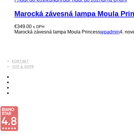
Marocká závesná lampa Moula Pri
€
349.00
s DPH
Marocká závesná lampa Moula Princess
wpadmin
4. nov
KONTAKT
VOP & GDPR