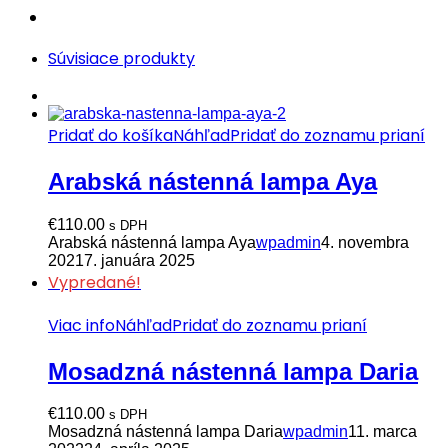
Súvisiace produkty
Pridať do košíka
Náhľad
Pridať do zoznamu prianí
Arabská nástenná lampa Aya
€
110.00
s DPH
Arabská nástenná lampa Aya
wpadmin
4. novembra
2021
7. januára 2025
Vypredané!
Viac info
Náhľad
Pridať do zoznamu prianí
Mosadzná nástenná lampa Daria
€
110.00
s DPH
Mosadzná nástenná lampa Daria
wpadmin
11. marca