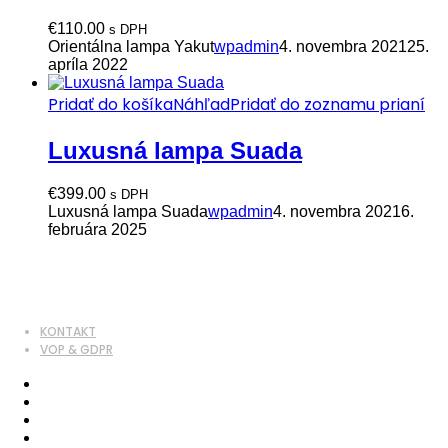
€
110.00
s DPH
Orientálna lampa Yakut
wpadmin
4. novembra 2021
25.
apríla 2022
Pridať do košíka
Náhľad
Pridať do zoznamu prianí
Luxusná lampa Suada
€
399.00
s DPH
Luxusná lampa Suada
wpadmin
4. novembra 2021
6.
februára 2025
KONTAKT
VOP & GDPR