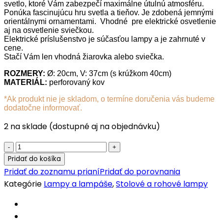
svetlo, ktoré Vám zabezpečí maximálne útulnú atmosféru.
Ponúka fascinujúcu hru svetla a tieňov. Je zdobená jemnými
orientálnymi ornamentami. Vhodné pre elektrické osvetlenie
aj na osvetlenie sviečkou.
Elektrické príslušenstvo je súčasťou lampy a je zahrnuté v
cene.
Stačí Vám len vhodná žiarovka alebo sviečka.
ROZMERY:
Ø: 20cm, V: 37cm (s krúžkom 40cm)
MATERIÁL:
perforovaný kov
*Ak produkt nie je skladom, o termíne doručenia vás budeme
dodatočne informovať.
2 na sklade (dostupné aj na objednávku)
Orientálna
stolová
Pridať do košíka
lampa
Pridať do zoznamu prianí
Pridať do porovnania
Monza
Kategórie
Lampy a lampáše
,
Stolové a rohové lampy
Black
quantity