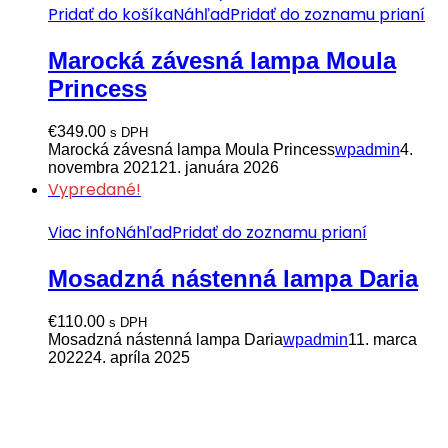
Pridať do košíka
Náhľad
Pridať do zoznamu prianí
Marocká závesná lampa Moula
Princess
€
349.00
s DPH
Marocká závesná lampa Moula Princess
wpadmin
4.
novembra 2021
21. januára 2026
Vypredané!
Viac info
Náhľad
Pridať do zoznamu prianí
Mosadzná nástenná lampa Daria
€
110.00
s DPH
Mosadzná nástenná lampa Daria
wpadmin
11. marca
2022
24. apríla 2025