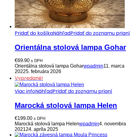
Pridať do košíka
Náhľad
Pridať do zoznamu prianí
Orientálna stolová lampa Gohar
€
69.90
s DPH
Orientálna stolová lampa Gohar
wpadmin
11. marca
2022
5. februára 2026
Vypredané!
Viac info
Náhľad
Pridať do zoznamu prianí
Marocká stolová lampa Helen
€
199.00
s DPH
Marocká stolová lampa Helen
wpadmin
4. novembra
2021
24. apríla 2025