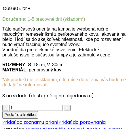
€
69.90
s DPH
Doručenie:
1-5 pracovné dni (skladom
*
)
Táto nadčasová orientálna lampa je vyrobená ručne
marockými remeselníkmi z perforovaného kovu, lakovaná na
bielo. Hodí sa do akejkoľvek miestnosti, kde po rozsvietení
bude vrhať fascinujúce svetelné vzory.
Vhodné iba pre elektrické osvetlenie. Elektrické
príslušenstvo je súčasťou lampy a je zahrnuté v cene.
ROZMERY:
Ø: 18cm, V: 30cm
MATERIÁL:
perforovaný kov
*Ak produkt nie je skladom, o termíne doručenia vás budeme
dodatočne informovať.
3 na sklade (dostupné aj na objednávku)
Orientálna
stolová
Pridať do košíka
lampa
Pridať do zoznamu prianí
Pridať do porovnania
Fahid