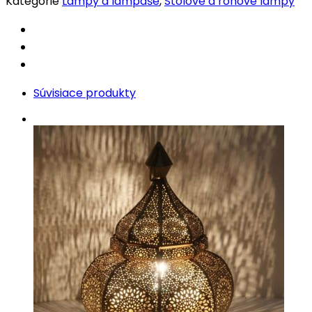
Kategórie
Lampy a lampáše
,
Stolové a rohové lampy
quantity
Súvisiace produkty