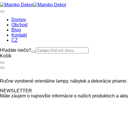
Domov
Obchod
Blog
Kontakt
CZ
Hľadáte niečo?
Košík
Ručne vyrobené orientálne lampy, nábytok a dekorácie priamo 
NEWSLETTER
Máte záujem o najnovšie informácie o našich produktoch a aktu
ODOBERAŤ
Orientálna skrina Arian
wpadmin
5. januára 2024
23. júla 2026
Predané