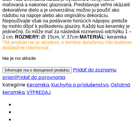
maľovaná a nakoniec glazovaná.
Predstavuje veľmi okázalé
dekoratívne dielo a je univerzálna: možno ju použiť ako
nádobu na nápoje alebo ako originálnu dekoráciu.
Nepoužívajte však na podávanie horúcich nápojov, pretože
by mohlo dôjsť k poškodeniu glazúry.
Každý kus keramiky je
jedinečný, čo môže mať za následok rozmerovú odchýlku 1 –
2 cm.
ROZMERY:
Ø: 15cm, V: 37cm
MATERIÁL:
keramika
*Ak produkt nie je skladom, o termíne doručenia Vás budeme
dodatočne informovať.
Nie je na sklade
Pridať do zoznamu
prianí
Pridať do porovnania
Kategórie
Keramika
,
Kuchyňa a príslušenstvo
,
Ostatná
keramika
,
VÝPREDAJ