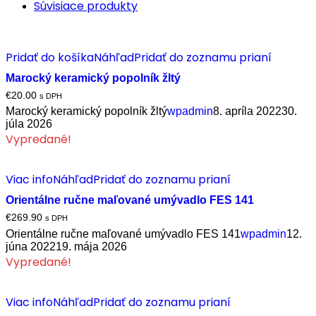
Súvisiace produkty
Pridať do košíka
Náhľad
Pridať do zoznamu prianí
Marocký keramický popolník žltý
€
20.00
s DPH
Marocký keramický popolník žltý
wpadmin
8. apríla 2022
30.
júla 2026
Vypredané!
Viac info
Náhľad
Pridať do zoznamu prianí
Orientálne ručne maľované umývadlo FES 141
€
269.90
s DPH
Orientálne ručne maľované umývadlo FES 141
wpadmin
12.
júna 2022
19. mája 2026
Vypredané!
Viac info
Náhľad
Pridať do zoznamu prianí