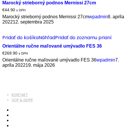
Marocký strieborný podnos Mernissi 27cm
€
44.90
s DPH
Marocký strieborný podnos Mernissi 27cm
wpadmin
8. apríla
2022
12. septembra 2025
Pridať do košíka
Náhľad
Pridať do zoznamu prianí
Orientálne ručne maľované umývadlo FES 36
€
269.90
s DPH
Orientálne ručne maľované umývadlo FES 36
wpadmin
7.
apríla 2022
19. mája 2026
KONTAKT
VOP & GDPR