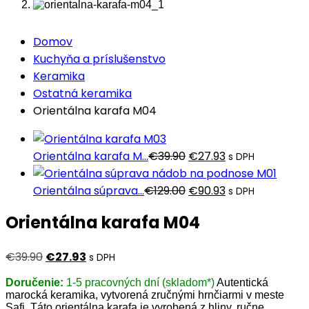
Domov
Kuchyňa a príslušenstvo
Keramika
Ostatná keramika
Orientálna karafa M04
Pôvodná
Aktuálna
Orientálna karafa M...
€
39.90
€
27.93
s DPH
cena
cena
bola:
Pôvodná
je:
Aktuálna
Orientálna súprava...
€
129.00
€
90.93
s DPH
€39.90.
cena
€27.93.
cena
Orientálna karafa M04
bola:
je:
€129.00.
€90.93.
Pôvodná
Aktuálna
€
39.90
€
27.93
s DPH
cena
cena
Doručenie:
1-5 pracovných dní (skladom*)
Autentická
bola:
je:
marocká keramika, vytvorená zručnými hrnčiarmi v meste
€39.90.
€27.93.
Safi.
Táto orientálna karafa je vyrobená z hliny, ručne