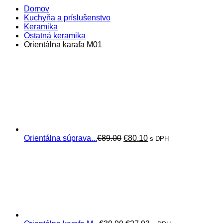
Domov
Kuchyňa a príslušenstvo
Keramika
Ostatná keramika
Orientálna karafa M01
Pôvodná
Aktuálna
Orientálna súprava...
€
89.00
€
80.10
s DPH
cena
cena
bola:
je:
€89.00.
€80.10.